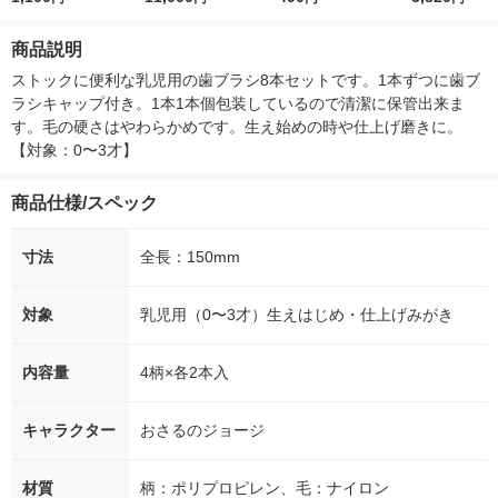
ター
付き
ー）2L ラベルレス 1
ボ 2300g 1
箱（5本入）（イチオ
個入) 洗濯洗剤
商品説明
シ） オリジナル
ストックに便利な乳児用の歯ブラシ8本セットです。1本ずつに歯ブ
ラシキャップ付き。1本1本個包装しているので清潔に保管出来ま
す。毛の硬さはやわらかめです。生え始めの時や仕上げ磨きに。
【対象：0〜3才】
商品仕様/スペック
寸法
全長：150mm
対象
乳児用（0〜3才）生えはじめ・仕上げみがき
内容量
4柄×各2本入
キャラクター
おさるのジョージ
材質
柄：ポリプロピレン、毛：ナイロン