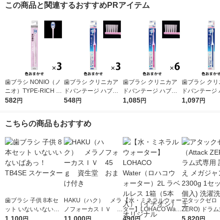
この商品と関連するおすすめPRアイテム
歯ブラシ NONIO（ノ
歯ブラシ クリニカア
歯ブラシ クリニカア
歯ブラシ クリ
ニオ）TYPE-RICH ふ
ドバンテージ ハブラ
ドバンテージ ハブラ
ドバンテージ 
つう 1セット（3本）
582
シ 4列 超コンパクト
548
シ 4列 超コンパクト
1,085
シ 4列 超コ
1,097
円
円
円
円
口臭予防 歯垢除去 ラ
ふつう 虫歯予防 歯垢
ふつう 虫歯予防 歯垢
やわらかめ 虫
イオン
除去 1セット（3本）
除去 1セット（6本）
歯垢除去 1セ
こちらの商品もおすすめ
ライオン
ライオン
本）ライオン
歯ブラシ 子供 8本セ
HAKU（ハク） メラ
【水・ミネラルウォー
アタックゼロ（A
ット いないいないば
ノフォーカスＩＶ 4
ター】LOHACO Wate
ZERO) ドラ
あっ！ TB4SE スケー
1,100
5ｇ 資生堂 おまけ
11,000
r（ロハコウォータ
490
詰め替え メガ
5,820
円
円
円
円