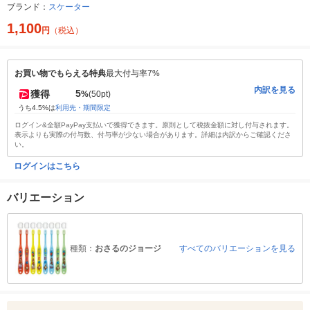
ブランド：
スケーター
1,100
円
（税込）
お買い物でもらえる特典
最大付与率7%
内訳を見る
5
獲得
%
(50pt)
うち4.5%は
利用先・期間限定
ログイン&全額PayPay支払いで獲得できます。原則として税抜金額に対し付与されます。
表示よりも実際の付与数、付与率が少ない場合があります。詳細は内訳からご確認くださ
い。
ログインはこちら
バリエーション
種類：
おさるのジョージ
すべてのバリエーションを見る