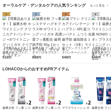
オーラルケア・デンタルケアの人気ランキング
もっと見る
1
2
3
4
【増量品あります！】
歯磨き粉 フッ素 シス
歯ブラシ クリニカア
【増量品あり
歯磨き粉 ホワイトニ
テマ ハグキプラスW
ドバンテージ ハブラ
歯磨き粉 ホワ
ング クリニカアドバ
516
ホワイトニング ハミ
888
シ 4列 超コンパクト
548
ング フッ素 N
644
円
円
円
円
ンテージ +ホワイトニ
ガキ 高濃度フッ素配
ふつう 虫歯予防 歯垢
（ノニオ）プ
ング ハミガキ クリア
合 歯周病予防 95g 1
除去 1セット（3本）
イトニング ハ
LOHACOからのおすすめPRアイテム
ミント 130g 2セット
セット（2本） ライオ
ライオン
130g 1セッ
ライオン
ン
ライオン 口臭
歯磨き粉 フッ素 シス
歯磨き粉 フッ素 シス
マウスウォッシュ ボ
歯磨き粉 フッ