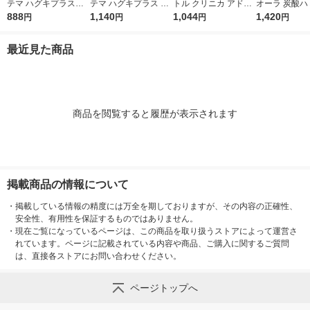
テマ ハグキプラスW
テマ ハグキプラス ハ
トル クリニカ アドバ
オーラ 炭酸ハ
ホワイトニング ハミ
888
ミガキ 組織修復成分
1,140
ンテージ デンタルリ
1,044
95g クリス
1,420
円
円
円
円
ガキ 高濃度フッ素配
ダブル配合 歯周病予
ンス 低刺激タイプ ノ
花王 炭酸洗浄
合 歯周病予防 95g 1
防 90g 1セット（2
ンアルコール 900mL
予防 1セット
最近見た商品
セット（2本） ライオ
本） ライオン
1セット（2本） ライ
ン
オン
商品を閲覧すると履歴が表示されます
掲載商品の情報について
・
掲載している情報の精度には万全を期しておりますが、その内容の正確性、
安全性、有用性を保証するものではありません。
・
現在ご覧になっているページは、この商品を取り扱うストアによって運営さ
れています。ページに記載されている内容や商品、ご購入に関するご質問
は、直接各ストアにお問い合わせください。
ページトップへ