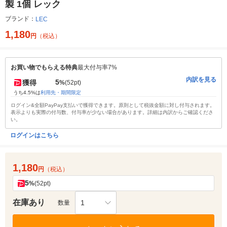
製 1個 レック
ブランド：
LEC
1,180
円
（税込）
お買い物でもらえる特典
最大付与率7%
内訳を見る
5
獲得
%
(52pt)
うち4.5%は
利用先・期間限定
ログイン&全額PayPay支払いで獲得できます。原則として税抜金額に対し付与されます。
表示よりも実際の付与数、付与率が少ない場合があります。詳細は内訳からご確認くださ
い。
ログインはこちら
1,180
円
（税込）
5
%
(52pt)
在庫あり
1
数量