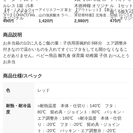
【水・ミネラルウォー
アイリスフーズ 富士
【アウトレット】【新
ティッシュペー
ター】LOHACO Wate
山の強炭酸水 ラベル
米切替特価】北海道産
50組 ロハコ
r（ロハコウォータ
490
レス 500ml 1箱（24
1,420
ななつぼし 無洗米 5k
2,980
ルソフトパッ
470
円
円
円
円
ー）2L ラベルレス 1
本入）
g 1袋 令和7年産 米 木
シュ フィオナ
箱（5本入）（イチオ
徳神糧 オリジナル
ナル 1セット
商品説明
シ） オリジナル
個：5個入×2
オリジナル
お弁当箱の1/2に入るご飯の量：子供用茶碗約0.9杯分　エア調整弁
付きなので温かいものを入れてすぐにフタをしても開かなくなるこ
とがありません。ベビー用品 離乳食 保育園 幼稚園 子供 おべんとう 
お弁当
商品仕様/スペック
色
レッド
耐熱・耐冷温
○耐熱温度 本体・仕切り：140℃ フタ：
度
80℃ 留め具・ジョイント：80℃ パッキン・
エア調整弁：180℃ ○耐冷温度 本体・仕切
り：-20℃ フタ：-20℃ 留め具・ジョイン
ト：-20℃ パッキン・エア調整弁：-20℃