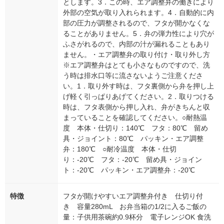
とします。3．この時、エア調整弁の働きにより
外部の空気が取り入れられます。4．自動的に内
部の圧力が調整されるので、フタが開かなくな
ることがありません。5．弁の弾力性により穴が
ふさがれるので、内部の汁が漏れることもあり
ません。・エア調整弁の取り付け・取り外し方
※エア調整弁はとても小さなものですので、洗
う時は排水口等に流さないようご注意くださ
い。1．取り外す時は、フタ裏側から弁を押し上
げ軽く引っぱりあげてください。2．取りつける
時は、フタ表側から押し入れ、弁がきちんと収
まっていることを確認してください。○耐熱温
度 本体・仕切り：140℃ フタ：80℃ 留め
具・ジョイント：80℃ パッキン・エア調整
弁：180℃ ○耐冷温度 本体・仕切
り：-20℃ フタ：-20℃ 留め具・ジョイン
ト：-20℃ パッキン・エア調整弁：-20℃
特徴
フタが開けやすいエア調整弁付き 仕切り付
き 容量280mL お弁当箱の1/2に入るご飯の
量：子供用茶碗約0.9杯分 電子レンジOK 食洗