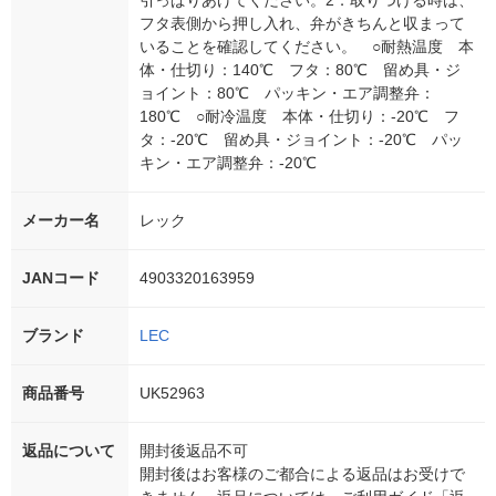
引っぱりあげてください。2．取りつける時は、
フタ表側から押し入れ、弁がきちんと収まって
いることを確認してください。 ○耐熱温度 本
体・仕切り：140℃ フタ：80℃ 留め具・ジ
ョイント：80℃ パッキン・エア調整弁：
180℃ ○耐冷温度 本体・仕切り：-20℃ フ
タ：-20℃ 留め具・ジョイント：-20℃ パッ
キン・エア調整弁：-20℃
メーカー名
レック
JANコード
4903320163959
ブランド
LEC
商品番号
UK52963
返品について
開封後返品不可
開封後はお客様のご都合による返品はお受けで