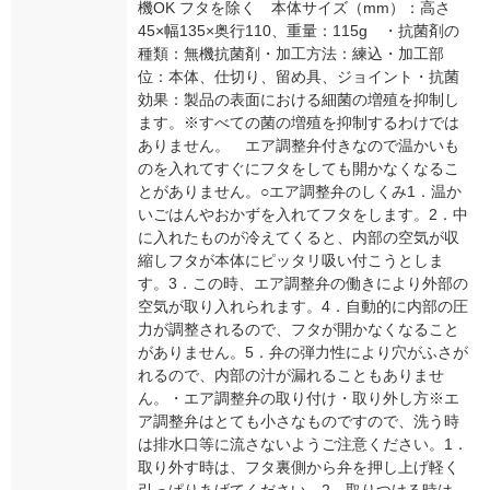
機OK フタを除く 本体サイズ（mm）：高さ
45×幅135×奥行110、重量：115g ・抗菌剤の
種類：無機抗菌剤・加工方法：練込・加工部
位：本体、仕切り、留め具、ジョイント・抗菌
効果：製品の表面における細菌の増殖を抑制し
ます。※すべての菌の増殖を抑制するわけでは
ありません。 エア調整弁付きなので温かいも
のを入れてすぐにフタをしても開かなくなるこ
とがありません。○エア調整弁のしくみ1．温か
いごはんやおかずを入れてフタをします。2．中
に入れたものが冷えてくると、内部の空気が収
縮しフタが本体にピッタリ吸い付こうとしま
す。3．この時、エア調整弁の働きにより外部の
空気が取り入れられます。4．自動的に内部の圧
力が調整されるので、フタが開かなくなること
がありません。5．弁の弾力性により穴がふさが
れるので、内部の汁が漏れることもありませ
ん。・エア調整弁の取り付け・取り外し方※エ
ア調整弁はとても小さなものですので、洗う時
は排水口等に流さないようご注意ください。1．
取り外す時は、フタ裏側から弁を押し上げ軽く