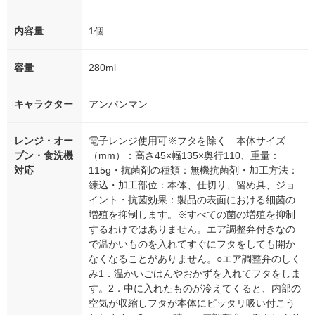
内容量
1個
容量
280ml
キャラクター
アンパンマン
レンジ・オー
電子レンジ使用可※フタを除く 本体サイズ
ブン・食洗機
（mm）：高さ45×幅135×奥行110、重量：
対応
115g・抗菌剤の種類：無機抗菌剤・加工方法：
練込・加工部位：本体、仕切り、留め具、ジョ
イント・抗菌効果：製品の表面における細菌の
増殖を抑制します。※すべての菌の増殖を抑制
するわけではありません。エア調整弁付きなの
で温かいものを入れてすぐにフタをしても開か
なくなることがありません。○エア調整弁のしく
み1．温かいごはんやおかずを入れてフタをしま
す。2．中に入れたものが冷えてくると、内部の
空気が収縮しフタが本体にピッタリ吸い付こう