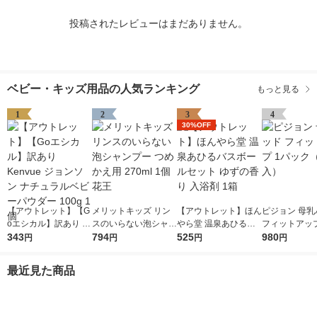
投稿されたレビューはまだありません。
ベビー・キッズ用品の人気ランキング
もっと見る
1
2
3
4
30%OFF
【アウトレット】【G
メリットキッズ リン
【アウトレット】ほん
ピジョン 母乳
oエシカル】訳あり K
スのいらない泡シャン
やら堂 温泉あひるバ
フィットアップ
envue ジョンソン ナ
343
プー つめかえ用 270
794
スボールセット ゆず
525
ク（126枚入
980
円
円
円
円
チュラルベビーパウダ
ml 1個 花王
の香り 入浴剤 1箱
ー 100g 1個
最近見た商品