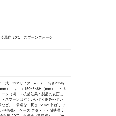
耐冷温度-20℃ スプーンフォーク
ド式 本体サイズ（mm）：高さ20×幅
H（mm） はし：150×8×8H（mm） ・抗
ォーク（柄）・抗菌効果：製品の表面に
 ・スプーンはすくいやすく飲みやすい
など）に最適な、長さ15cmの竹ばしで
洗い乾燥機× ケース フタ・・・耐熱温度
冷温度-20℃、食器洗い乾燥機× スプー