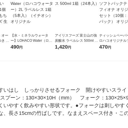
 オー
【水・ミネラルウォータ
アイリスフーズ 富士山の強
ティッシュペーパー
き 21
ー】LOHACO Water（ロハ
炭酸水 ラベルレス 500ml 1
ロハコオリジナル
日用 1
コウォーター）2L ラベルレ
箱（24本入）
ックティッシュ フ
490
1,420
470
円
円
円
ち ナ
ス 1箱（5本入）（イチオ
リジナル 1セット
理用品
シ） オリジナル
5個入×2パック）
ル
すいはし　しっかりさせるフォーク　開けやすいスライ
g　スプーン：130×30×10H（mm）　フォーク：130×2
ンはすくいやすく飲みやすい形状です。●フォークは刺しや
、長さ15cmの竹ばしです。なまえスペース付き・この製