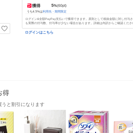
5
獲得
%
(60pt)
うち4.5%は
利用先・期間限定
ログイン&全額PayPay支払いで獲得できます。原則として税抜金額に対し付与
も実際の付与数、付与率が少ない場合があります。詳細は内訳からご確認くださ
ログインはこちら
お得
買うと割引になります