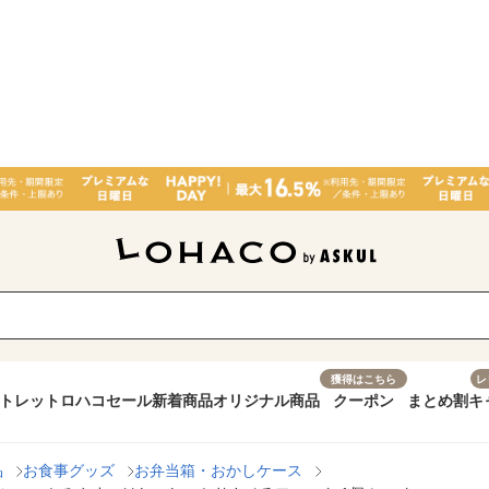
獲得はこちら
レ
トレット
ロハコセール
新着商品
オリジナル商品
クーポン
まとめ割
キ
品
お食事グッズ
お弁当箱・おかしケース