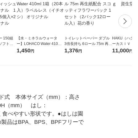
 150組
【水・ミネラルウォータ
トイレットペーパー ダブル
HAKU（ハク
ソフトパ
ー】LOHACO Water 410ml
3倍長持ち 6ロール 75m 再生
ーカスＩＶ 4
ィオナ オ
1箱（20本入）ラベルレス
紙配合 スコッティフラワー
堂 おまけ付き
1,450
1,376
11,000
円
円
円
（10個：
（イチオシ） オリジナル
パック 1セット（2パック12
 オリジナ
ロール入）花の香り
ド式　本体サイズ（mm）：高さ
5×9H（mm）　はし：
すく食べやすい形状です。●はしは園
品はBPA、BPS、BPFフリーで