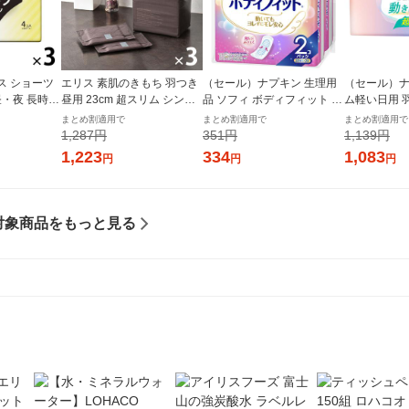
ス ショーツ
エリス 素肌のきもち 羽つき
（セール）ナプキン 生理用
（セール）ナ
昼・夜 長時間
昼用 23cm 超スリム シンプ
品 ソフィ ボディフィット ふ
ム軽い日用 羽
ー 1セット
ルデザイン 3個(20枚×3) ナ
つうの日用 羽なし (210/21c
リスルナフィ
まとめ割適用で
まとめ割適用で
まとめ割適用で
ク） 大王製
プキン 大王製紙 エリエール
m) 1パック (28枚×2個) ユ
（1個（34枚
1,287円
351円
1,139円
生理用品
ニ・チャーム
製紙
1,223
334
1,083
円
円
円
対象商品をもっと見る