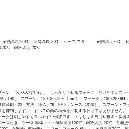
・耐熱温度120℃、耐冷温度-20℃ ケース フタ・・・耐熱温度70℃、
70℃、耐冷温度-20℃
プーン つかみやすいはし しっかりさせるフォーク 開けやすいスライ
重量：140g スプーン：130×30×10H（mm） フォーク：130×25×9
機抗菌剤・加工方法：練込・加工部位：ケース（本体）、スプーン・フ
殖を抑制します。※すべての菌の増殖を抑制するわけではありません。
ォークは刺しやすく食べやすい形状です。・はしは園児（幼稚園・保育園
ース付き ケース 本体・・・耐熱温度120℃、耐冷温度-20℃、食器
-20℃、食器洗い乾燥機× スプーンフォーク 柄・・・耐熱温度70℃、耐