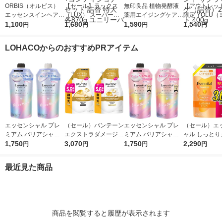
ORBIS（オルビス）
【セール】ラックス
無印良品 植物発酵液
【アウトレッ
エッセンスインヘアミ
（LUX） スーパーリ
薬用エイジングケアエ
限定 YOLU
ルク つめかえ用 140g
1,100
ッチシャイン ダメー
1,680
ッセンス １５０ｍＬ
1,590
サクラ カーム
1,540
円
円
円
円
（トリートメント）
ジリペア 補修 シャン
良品計画
リペアトリー
プー+コンディショナ
サクラ＆ミュ
LOHACOからのおすすめPRアイテム
ー セット 詰替 特大 各
替）2個セット 
870g ユニリーバ
エッセンシャル プレ
（セール）パンテーン
エッセンシャル プレ
（セール）エ
ミアム バリアシャン
エクストラダメージリ
ミアム バリアシャン
ャル しっとり
プー + コンディショ
1,750
ペア シャンプー + コ
3,070
プー + コンディショ
1,750
る シャンプー
2,290
円
円
円
円
ナー グロウ 詰替セッ
ンディショナー 超特
ナー シルキー 詰替セ
え 大容量 1080
ト 各340ml
大1.7L 2個セット P＆
ット 各340ml
花王
最近見た商品
G
商品を閲覧すると履歴が表示されます