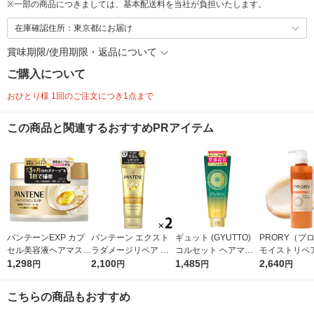
※
一部の商品につきましては、基本配送料を当社が負担いたします。
在庫確認住所：東京都にお届け
賞味期限/使用期限・返品について
ご購入について
おひとり様 1回のご注文につき1点まで
この商品と関連するおすすめPRアイテム
パンテーンEXP カプ
パンテーン エクスト
ギュット (GYUTTO)
PRORY（プ
セル美容液ヘアマスク
ラダメージリペア 洗
コルセット ヘアマス
モイストリペア
170g P＆G
1,298
い流すトリートメント
2,100
ク トリートメント
1,485
ートメント 45
2,640
円
円
円
円
特大サイズ 300g しっ
ロート製薬
ねり ツヤ）
とり 2個 P＆G
こちらの商品もおすすめ