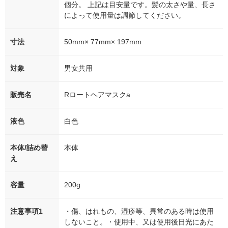
個分。 上記は目安量です。髪の太さや量、長さ
によって使用量は調節してください。
寸法
50mm× 77mm× 197mm
対象
男女共用
販売名
Rロートヘアマスクa
液色
白色
本体/詰め替
本体
え
容量
200g
注意事項1
・傷、はれもの、湿疹等、異常のある時は使用
しないこと。・使用中、又は使用後日光にあた