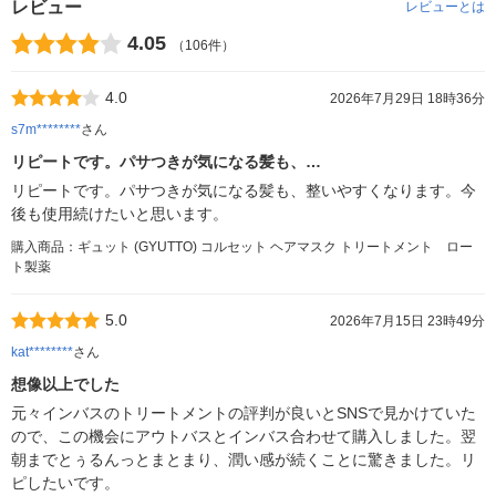
レビュー
レビューとは
4.05
（106件）
4.0
2026年7月29日 18時36分
s7m********
さん
リピートです。パサつきが気になる髪も、…
リピートです。パサつきが気になる髪も、整いやすくなります。今
後も使用続けたいと思います。
購入商品：ギュット (GYUTTO) コルセット ヘアマスク トリートメント ロー
ト製薬
5.0
2026年7月15日 23時49分
kat********
さん
想像以上でした
元々インバスのトリートメントの評判が良いとSNSで見かけていた
ので、この機会にアウトバスとインバス合わせて購入しました。翌
朝までとぅるんっとまとまり、潤い感が続くことに驚きました。リ
ピしたいです。