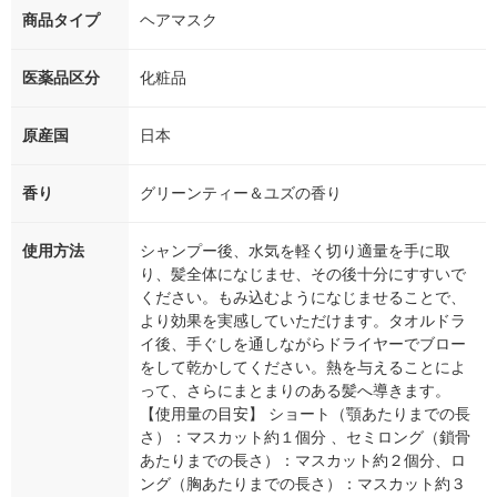
商品タイプ
ヘアマスク
医薬品区分
化粧品
原産国
日本
香り
グリーンティー＆ユズの香り
使用方法
シャンプー後、水気を軽く切り適量を手に取
り、髪全体になじませ、その後十分にすすいで
ください。もみ込むようになじませることで、
より効果を実感していただけます。タオルドラ
イ後、手ぐしを通しながらドライヤーでブロー
をして乾かしてください。熱を与えることによ
って、さらにまとまりのある髪へ導きます。
【使用量の目安】 ショート（顎あたりまでの長
さ）：マスカット約１個分 、セミロング（鎖骨
あたりまでの長さ）：マスカット約２個分、ロ
ング（胸あたりまでの長さ）：マスカット約３