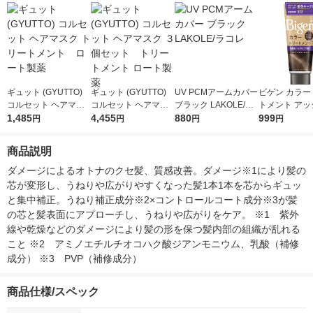
ギュット (GYUTTO)
ギュット (GYUTTO)
UV PCMアームカバー
ビゲン カラー
コルセット ヘアマス
コルセット ヘアマス
ブラック LAKOLE/ラ
トメント アッ
ク トリートメント
1,485
ク ３個セット トリ
4,455
コレ
880
ラウン ホーユ
999
円
円
円
円
ロート製薬
ートメント ロート製
薬
商品説明
ダメージによるオトナのクセ髪、質感改善。ダメージ※1により髪の
芯が変形し、うねりや広がりやすくなった髪1本1本を芯からギュッ
と集中補正。うねり補正成分※2×コントロールコート成分※3が髪
の芯と髪表面にアプローチし、うねりや広がりをケア。 ※1　紫外
線や乾燥などのダメージにより髪の形を保つ髪内部の組織が乱れる
こと ※2　アミノエチルチオコハク酸ジアンモニウム、乳酸（補修
成分） ※3　PVP（補修成分）
商品仕様/スペック