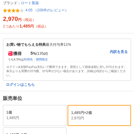
ブランド：
ロート製薬
4.05 （106件のレビュー）
2,970
円
（税込）
1,485
1つあたり
円
（税込）
お買い物でもらえる特典
最大付与率11%
内訳を見る
5
獲得
%
(135pt)
うち4.5%は
利用先・期間限定
ログイン&全額PayPay支払いで獲得できます。原則として税抜金額に対し付与されます。
表示よりも実際の付与数、付与率が少ない場合があります。詳細は内訳からご確認くださ
い。
ログインはこちら
販売単位
1個
1,485円×2個
1,485円
2,970円