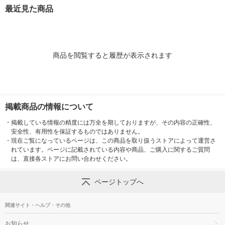
療薬 せっけんの香り
の水虫治療薬【指定第
（イチオシ）
最近見た商品
（イチオシ）【指定第
2類医薬品】
医薬品】
2類医薬品】
商品を閲覧すると履歴が表示されます
掲載商品の情報について
・
掲載している情報の精度には万全を期しておりますが、その内容の正確性、
安全性、有用性を保証するものではありません。
・
現在ご覧になっているページは、この商品を取り扱うストアによって運営さ
れています。ページに記載されている内容や商品、ご購入に関するご質問
は、直接各ストアにお問い合わせください。
ページトップへ
関連サイト・ヘルプ・その他
お知らせ