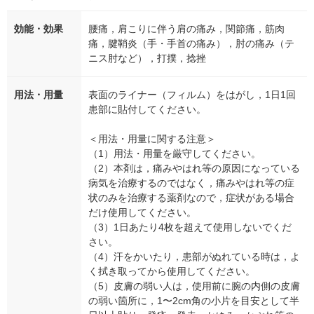
効能・効果
腰痛，肩こりに伴う肩の痛み，関節痛，筋肉
痛，腱鞘炎（手・手首の痛み），肘の痛み（テ
ニス肘など），打撲，捻挫
用法・用量
表面のライナー（フィルム）をはがし，1日1回
患部に貼付してください。
＜用法・用量に関する注意＞
（1）用法・用量を厳守してください。
（2）本剤は，痛みやはれ等の原因になっている
病気を治療するのではなく，痛みやはれ等の症
状のみを治療する薬剤なので，症状がある場合
だけ使用してください。
（3）1日あたり4枚を超えて使用しないでくだ
さい。
（4）汗をかいたり，患部がぬれている時は，よ
く拭き取ってから使用してください。
（5）皮膚の弱い人は，使用前に腕の内側の皮膚
の弱い箇所に，1〜2cm角の小片を目安として半