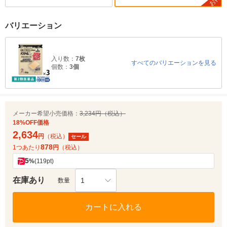
お得
バリエーション
入り数：
7枚
すべてのバリエーションを見る
個数：
3個
メーカー希望小売価格：
3,234円（税込）
18%OFF価格
2,634
円
（税込）
セール
878
1つあたり
円
（税込）
5
%
(119pt)
在庫あり
1
数量
カートに入れる