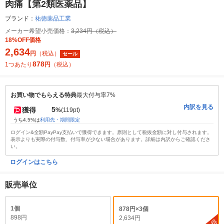
肉痛【第2類医薬品】
ブランド：
祐徳薬品工業
メーカー希望小売価格：
3,234円（税込）
18%OFF価格
2,634
円
（税込）
セール
878
1つあたり
円
（税込）
お買い物でもらえる特典
最大付与率7%
内訳を見る
5
獲得
%
(119pt)
うち4.5%は
利用先・期間限定
ログイン&全額PayPay支払いで獲得できます。原則として税抜金額に対し付与されます。
表示よりも実際の付与数、付与率が少ない場合があります。詳細は内訳からご確認くださ
い。
ログインはこちら
販売単位
1個
878円×3個
898円
2,634円