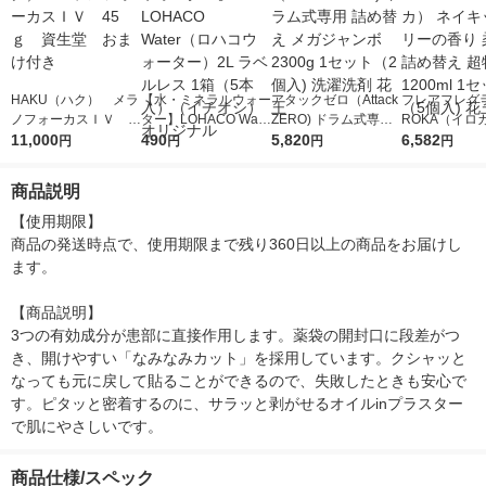
HAKU（ハク） メラ
【水・ミネラルウォー
アタックゼロ（Attack
フレアフレグラ
ノフォーカスＩＶ 4
ター】LOHACO Wate
ZERO) ドラム式専用
ROKA（イロ
5ｇ 資生堂 おまけ
11,000
r（ロハコウォータ
490
詰め替え メガジャン
5,820
イキッドリリ
6,582
円
円
円
円
付き
ー）2L ラベルレス 1
ボ 2300g 1セット（2
柔軟剤 詰め替
箱（5本入）（イチオ
個入) 洗濯洗剤 花王
大 1200ml 
商品説明
シ） オリジナル
（5個入) 花王
【使用期限】

商品の発送時点で、使用期限まで残り360日以上の商品をお届けし
ます。

【商品説明】

3つの有効成分が患部に直接作用します。薬袋の開封口に段差がつ
き、開けやすい「なみなみカット」を採用しています。クシャッと
なっても元に戻して貼ることができるので、失敗したときも安心で
す。ピタッと密着するのに、サラッと剥がせるオイルinプラスター
で肌にやさしいです。
商品仕様/スペック