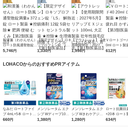
1
2
3
4
和漢箋（わかんせん）
【限定デザイン】ロキ
【アウトレット】【使
Ｖロートゴール
ロート防風通聖散錠満
ソプロフェン錠「L
用期限間近：2027年5
0ml ロート製
量a 372錠 ロート製薬
5,746
S」 解熱鎮痛剤 12錠
1,330
月】リアップＥＸジェ
1,998
除★ 目薬 疲れ
612
円
円
円
円
★控除★ 肥満 便秘 む
5袋セット セントラル
ット 100mL 大正製薬
み目【第3類
くみ【第2類医薬品】
製薬 ★控除★ 生理痛
壮年性脱毛症における
LOHACOからのおすすめPRアイテム
頭痛 オリジナル【第1
発毛・育毛【第1類医
類医薬品】
薬品】
なみだ ロートファイ
メンソレータム エク
メンソレータム エク
ロート抗菌目薬i 
ブ 4mL×5本 ロート製
シブ Wディープ10ク
シブ Wきわケアジェ
×20本 ロート
薬 目薬 乾き目 疲れ目
660
リーム ロート製薬★
1,380
ル 15g ロート製薬 ★
1,280
薬 ものもらい
634
円
円
円
円
【第3類医薬品】
控除★ 塗り薬 水虫治
控除★ 塗り薬 爪周り
使い切り 目の