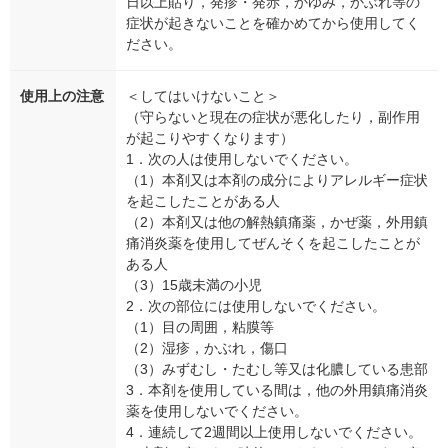
日以上貼り，発疹・発赤，かゆみ，かぶれ等の
症状が起きないことを確かめてから使用してく
ださい。
使用上の注意
＜してはいけないこと＞
（守らないと現在の症状が悪化したり，副作用
が起こりやすくなります）
1．次の人は使用しないでください。
（1）本剤又は本剤の成分によりアレルギー症状
を起こしたことがある人
（2）本剤又は他の解熱鎮痛薬，かぜ薬，外用鎮
痛消炎薬を使用してぜんそくを起こしたことが
ある人
（3）15歳未満の小児
2．次の部位には使用しないでください。
（1）目の周囲，粘膜等
（2）湿疹，かぶれ，傷口
（3）みずむし・たむし等又は化膿している患部
3．本剤を使用している間は，他の外用鎮痛消炎
薬を使用しないでください。
4．連続して2週間以上使用しないでください。