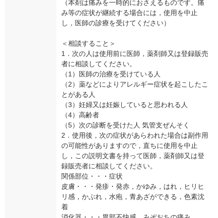
（本剤は痛みを一時的におさえるものです。痛
み等の症状が継続する場合には，使用を中止
し，医師の診療を受けてください）
＜相談すること＞
1．次の人は使用前に医師，薬剤師又は登録販売
者に相談してください。
（1）医師の治療を受けている人
（2）薬などによりアレルギー症状を起こしたこ
とがある人
（3）妊婦又は妊娠していると思われる人
（4）高齢者
（5）次の診断を受けた人 気管支ぜんそく
2．使用後，次の症状があらわれた場合は副作用
の可能性がありますので，直ちに使用を中止
し，この説明文書を持って医師，薬剤師又は登
録販売者に相談してください。
関係部位・・・症状
皮膚・・・発疹・発赤，かゆみ，はれ，ヒリヒ
リ感，かぶれ，水疱，青あざができる，色素沈
着
消化器・・・胃部不快感，みぞおちの痛み