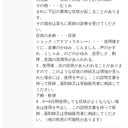
その他・・・むくみ
まれに下記の重篤な症状が起こることがありま
す。
その場合は直ちに医師の診療を受けてくださ
い。
症状の名称・・・症状
ショック（アナフィラキシー）・・・使用後す
ぐに，皮膚のかゆみ，じんましん，声のかす
れ，くしゃみ，のどのかゆみ，息苦しさ，動
悸，意識の混濁等があらわれる。
3．使用後，次の症状があらわれることがありま
すので，このような症状の持続又は増強が見ら
れた場合には，使用を中止し，この説明文書を
持って医師，薬剤師又は登録販売者に相談して
ください。
下痢・軟便
4．5〜6日間使用しても症状がよくならない場
合は使用を中止し，この説明文書を持って医
師，薬剤師又は登録販売者に相談してくださ
い。（他の疾患の可能性があります）