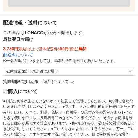
配送情報・送料について
この商品は
LOHACO
が販売・発送します。
最短翌日お届け
3,780
550
無料
円
(税込)以上で基本配送料
円
(税込)
配送料について
※
一部の商品につきましては、基本配送料を当社が負担いたします。
在庫確認住所：東京都にお届け
賞味期限/使用期限・返品について
ご購入について
●お肌に異常が生じていないかよく注意して使用してください。●お肌に合わな
いときはご使用をおやめください。●使用中、または使用後直射日光にあたって
赤味、はれ、カユミ、刺激、色抜け（白斑等）や黒ずみ等の異常があらわれた
ときは使用を中止し、皮膚科専門医などへご相談ください。そのまま使用を続
けると症状が悪化する場合があります。●傷やはれもの、湿疹等の異常のあると
きは使用しないでください。●目に入らないようにご注意ください。万一、目に
入った場合は、こすらずにすぐ洗い流してください。目に異物感が残る場合