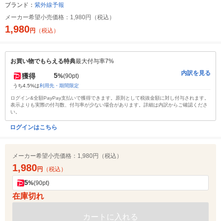
ブランド：
紫外線予報
メーカー希望小売価格：
1,980円（税込）
1,980
円
（税込）
お買い物でもらえる特典
最大付与率7%
内訳を見る
5
獲得
%
(90pt)
うち4.5%は
利用先・期間限定
ログイン&全額PayPay支払いで獲得できます。原則として税抜金額に対し付与されます。
表示よりも実際の付与数、付与率が少ない場合があります。詳細は内訳からご確認くださ
い。
ログインはこちら
メーカー希望小売価格：
1,980円（税込）
1,980
円
（税込）
5
%
(90pt)
在庫切れ
カートに入れる