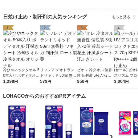
日焼け止め・制汗剤の人気ランキング
もっと見る
1
2
3
4
冷ひやネックタオル 5
リフレア デオドラン
ビオレ 冷タオル 無香
(セール) ビオレ
0本入り ボディタオル
トリキッド 50ml 無香
性 個包装 5枚入×2個
スリズム プロ
汗拭きシート 冷却タ
1,298
料 ワキガ 制汗剤 ロー
579
冷却シート 花王 汗拭
950
エッセンス 70g
3,004
円
円
円
円
オル 冷感タオル オリ
ト製薬
きシート 汗ふきシー
0+・PA++++
ジナル
ト
け止め
LOHACOからのおすすめPRアイテム