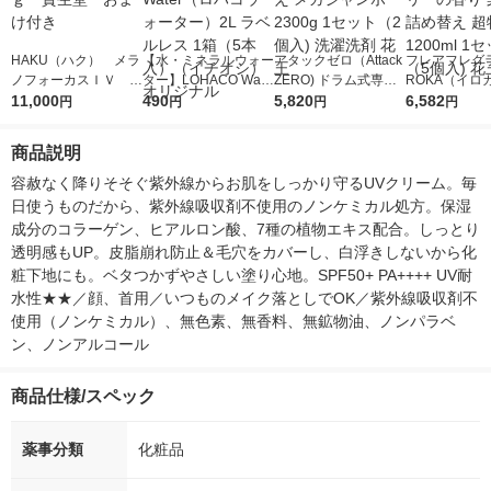
HAKU（ハク） メラ
【水・ミネラルウォー
アタックゼロ（Attack
フレアフレグラ
ノフォーカスＩＶ 4
ター】LOHACO Wate
ZERO) ドラム式専用
ROKA（イロ
5ｇ 資生堂 おまけ
11,000
r（ロハコウォータ
490
詰め替え メガジャン
5,820
イキッドリリ
6,582
円
円
円
円
付き
ー）2L ラベルレス 1
ボ 2300g 1セット（2
柔軟剤 詰め替
箱（5本入）（イチオ
個入) 洗濯洗剤 花王
大 1200ml 
商品説明
シ） オリジナル
（5個入) 花王
容赦なく降りそそぐ紫外線からお肌をしっかり守るUVクリーム。毎
日使うものだから、紫外線吸収剤不使用のノンケミカル処方。保湿
成分のコラーゲン、ヒアルロン酸、7種の植物エキス配合。しっとり
透明感もUP。皮脂崩れ防止＆毛穴をカバーし、白浮きしないから化
粧下地にも。ベタつかずやさしい塗り心地。SPF50+ PA++++ UV耐
水性★★／顔、首用／いつものメイク落としでOK／紫外線吸収剤不
使用（ノンケミカル）、無色素、無香料、無鉱物油、ノンパラベ
ン、ノンアルコール
商品仕様/スペック
薬事分類
化粧品