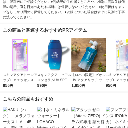
は、眼科医にご相談ください。●乳幼児の手の届くところや、極端に高温又は低
温の場所、直射日光のあたる場所には保管しないでください。●使用後はキャッ
プをしっかり閉めて保管してください。●衣服についた場合はすぐに洗剤で丁寧
に洗ってください。
この商品と関連するおすすめPRアイテム
スキンアクアトーンア
スキンアクア ヒアル
【ロハコ限定】ビオレ
スキンアクア
ップＵＶエッセンスラ
ロンセラムUV SPF50
UV アクアリッチ ウォ
ップＵＶエッ
ベンダー70gロート製
855
+・PA++++ 70g ロー
990
ータリーエッセンス
1,650
ワイト70gロ
950
円
円
円
円
薬
ト製薬
フレッシュパウチ SP
F50+・PA++++ 再生
こちらの商品もおすすめ
材使用フック付き 日
焼け止め 限定