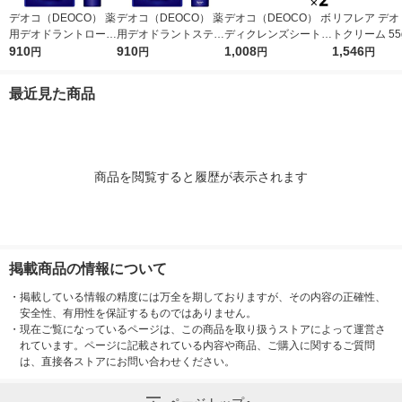
デオコ（DEOCO） 薬
デオコ（DEOCO） 薬
デオコ（DEOCO） ボ
リフレア デオ
用デオドラントロール
用デオドラントスティ
ディクレンズシート 3
トクリーム 55
オン 30ml ロート製薬
910
ック 13g ロート製薬
910
6枚入×2個 ロート製薬
1,008
オコ（DEOC
1,546
円
円
円
円
汗拭きシート 汗ふき
ィクレンズシー
シート
枚入
最近見た商品
商品を閲覧すると履歴が表示されます
掲載商品の情報について
・
掲載している情報の精度には万全を期しておりますが、その内容の正確性、
安全性、有用性を保証するものではありません。
・
現在ご覧になっているページは、この商品を取り扱うストアによって運営さ
れています。ページに記載されている内容や商品、ご購入に関するご質問
は、直接各ストアにお問い合わせください。