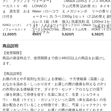
HAKU（ハク） メラ
【水・ミネラルウォー
アタックゼロ（Attack
フレアフレグラ
ノフォーカスＩＶ 4
ター】LOHACO Wate
ZERO) ドラム式専用
ROKA（イロ
5ｇ 資生堂 おまけ
11,000
r（ロハコウォータ
490
詰め替え メガジャン
5,820
イキッドリリ
6,582
円
円
円
円
付き
ー）2L ラベルレス 1
ボ 2300g 1セット（2
柔軟剤 詰め替
箱（5本入）（イチオ
個入) 洗濯洗剤 花王
大 1200ml 
商品説明
シ） オリジナル
（5個入) 花王
【使用期限】

商品の発送時点で、使用期限まで残り480日以上の商品をお届けし
ます。

【商品説明】

お腹の冷えや不規則な生活による便秘に。 十方便秘薬（温腹）は、
おなかを温める・しっかり出す・お通じの際の腹痛を抑える の3つ
の作用がある便秘薬です。ダイオウ・センナ・アロエなどの瀉下
（腸を刺激して排便を促す）生薬に加えて、生姜（ショウキョ
ウ）・桂皮（ケイヒ）・ガジュツといった温性（体を温める）の生
薬が配合されていることが特徴です。更に、芍薬（シャクヤク）や
甘草（カンゾウ）等により、お通じの際の腹痛を抑えてくれます。