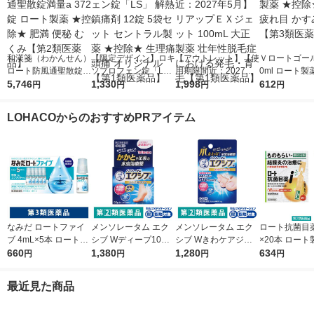
和漢箋（わかんせん）
【限定デザイン】ロキ
【アウトレット】【使
Ｖロートゴール
ロート防風通聖散錠満
ソプロフェン錠「L
用期限間近：2027年5
0ml ロート製
量a 372錠 ロート製薬
5,746
S」 解熱鎮痛剤 12錠
1,330
月】リアップＥＸジェ
1,998
除★ 目薬 疲れ
612
円
円
円
円
★控除★ 肥満 便秘 む
5袋セット セントラル
ット 100mL 大正製薬
み目【第3類
くみ【第2類医薬品】
製薬 ★控除★ 生理痛
壮年性脱毛症における
LOHACOからのおすすめPRアイテム
頭痛 オリジナル【第1
発毛・育毛【第1類医
類医薬品】
薬品】
なみだ ロートファイ
メンソレータム エク
メンソレータム エク
ロート抗菌目薬i 
ブ 4mL×5本 ロート製
シブ Wディープ10ク
シブ Wきわケアジェ
×20本 ロート
薬 目薬 乾き目 疲れ目
660
リーム ロート製薬★
1,380
ル 15g ロート製薬 ★
1,280
薬 ものもらい
634
円
円
円
円
【第3類医薬品】
控除★ 塗り薬 水虫治
控除★ 塗り薬 爪周り
使い切り 目の
療薬 せっけんの香り
の水虫治療薬【指定第
（イチオシ）
最近見た商品
（イチオシ）【指定第
2類医薬品】
医薬品】
2類医薬品】