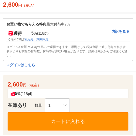
2,600
円
（税込）
お買い物でもらえる特典
最大付与率7%
内訳を見る
5
獲得
%
(118pt)
うち4.5%は
利用先・期間限定
ログイン&全額PayPay支払いで獲得できます。原則として税抜金額に対し付与されます。
表示よりも実際の付与数、付与率が少ない場合があります。詳細は内訳からご確認くださ
い。
ログインはこちら
2,600
円
（税込）
5
%
(118pt)
在庫あり
1
数量
カートに入れる