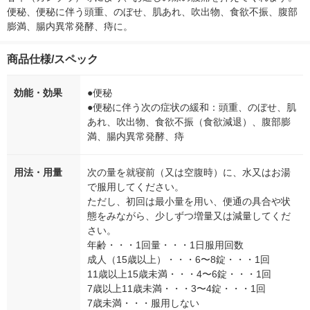
便秘、便秘に伴う頭重、のぼせ、肌あれ、吹出物、食欲不振、腹部
膨満、腸内異常発酵、痔に。
商品仕様/スペック
効能・効果
●便秘
●便秘に伴う次の症状の緩和：頭重、のぼせ、肌
あれ、吹出物、食欲不振（食欲減退）、腹部膨
満、腸内異常発酵、痔
用法・用量
次の量を就寝前（又は空腹時）に、水又はお湯
で服用してください。
ただし、初回は最小量を用い、便通の具合や状
態をみながら、少しずつ増量又は減量してくだ
さい。
年齢・・・1回量・・・1日服用回数
成人（15歳以上）・・・6〜8錠・・・1回
11歳以上15歳未満・・・4〜6錠・・・1回
7歳以上11歳未満・・・3〜4錠・・・1回
7歳未満・・・服用しない