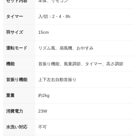
セット内容
本体、リモコン
タイマー
入/切：2・4・8h
羽サイズ
15cm
運転モード
リズム風、扇風機、おやすみ
機能
首振り機能、風量調節、タイマー、高さ調節
首振り機能
上下左右自動首振り
重量
約2kg
消費電力
23W
水洗い対応
不可