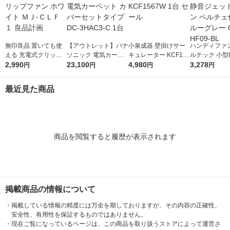
無印良品 置いても使
【アウトレット】パナ
小泉成器 壁掛けサー
ハンディファン
える 充電式クリップ
ソニック 電気カーペ
キュレーター KCF156
ルテック 小型
ファン ホワイト ＭＪ-
2,990
ット カバーセットタ
23,100
7W 1台 セール
4,980
ェットファン 
3,278
円
円
円
円
ＣＬＦ１ 良品計画
イプ DC-3HAC3-C 1
ェ付き ブルー
台
OWL-HF09-B
最近見た商品
商品を閲覧すると履歴が表示されます
掲載商品の情報について
・
掲載している情報の精度には万全を期しておりますが、その内容の正確性、
安全性、有用性を保証するものではありません。
・
現在ご覧になっているページは、この商品を取り扱うストアによって運営さ