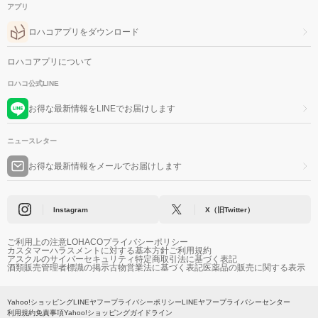
アプリ
ロハコアプリをダウンロード
ロハコアプリについて
ロハコ公式LINE
お得な最新情報をLINEでお届けします
ニュースレター
お得な最新情報をメールでお届けします
Instagram
X（旧Twitter）
ご利用上の注意
LOHACOプライバシーポリシー
カスタマーハラスメントに対する基本方針
ご利用規約
アスクルのサイバーセキュリティ
特定商取引法に基づく表記
酒類販売管理者標識の掲示
古物営業法に基づく表記
医薬品の販売に関する表示
Yahoo!ショッピング
LINEヤフープライバシーポリシー
LINEヤフープライバシーセンター
利用規約
免責事項
Yahoo!ショッピングガイドライン