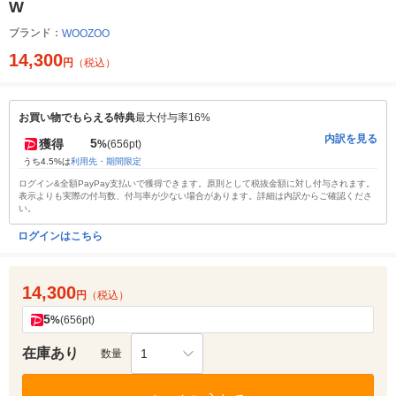
W
ブランド：
WOOZOO
14,300
円
（税込）
お買い物でもらえる特典
最大付与率16%
内訳を見る
5
獲得
%
(656pt)
うち4.5%は
利用先・期間限定
ログイン&全額PayPay支払いで獲得できます。原則として税抜金額に対し付与されます。
表示よりも実際の付与数、付与率が少ない場合があります。詳細は内訳からご確認くださ
い。
ログインはこちら
14,300
円
（税込）
5
%
(656pt)
在庫あり
1
数量