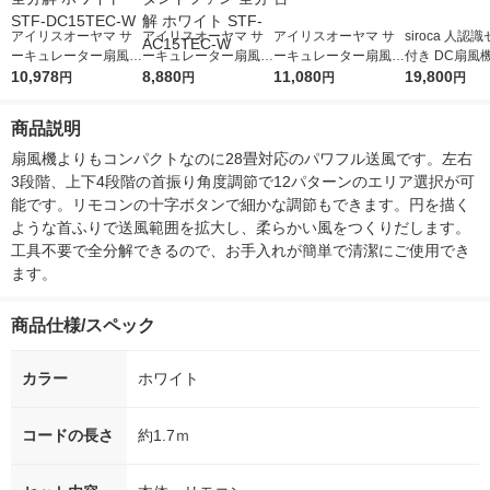
アイリスオーヤマ サ
アイリスオーヤマ サ
アイリスオーヤマ サ
siroca 人認
ーキュレーター扇風機
ーキュレーター扇風機
ーキュレーター扇風機
付き DC扇風機 
20畳 首振り DCモー
10,978
18畳 首振り マイコン
8,880
15cm STF-DC152T-W
11,080
C151（W） 
19,800
円
円
円
円
ター 全分解 ホワイト
式 スタンドファン 全
1台
STF-DC15TEC-W
分解 ホワイト STF-A
商品説明
C15TEC-W
扇風機よりもコンパクトなのに28畳対応のパワフル送風です。左右
3段階、上下4段階の首振り角度調節で12パターンのエリア選択が可
能です。リモコンの十字ボタンで細かな調節もできます。円を描く
ような首ふりで送風範囲を拡大し、柔らかい風をつくりだします。
工具不要で全分解できるので、お手入れが簡単で清潔にご使用でき
ます。
商品仕様/スペック
カラー
ホワイト
コードの長さ
約1.7ｍ