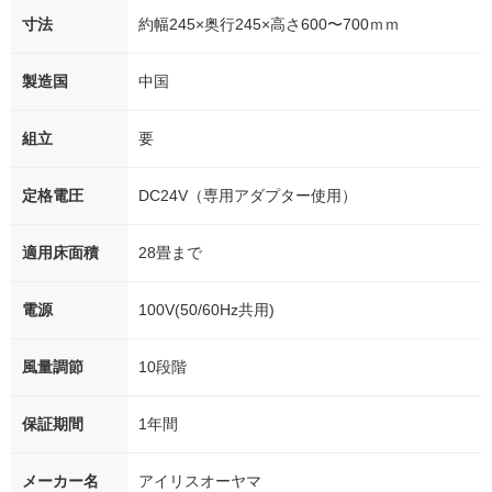
寸法
約幅245×奥行245×高さ600〜700ｍｍ
製造国
中国
組立
要
定格電圧
DC24V（専用アダプター使用）
適用床面積
28畳まで
電源
100V(50/60Hz共用)
風量調節
10段階
保証期間
1年間
メーカー名
アイリスオーヤマ