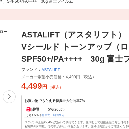
PF50+/PA++++ 30g 富士フイルム
ASTALIFT（アスタリフト）
Vシールド トーンアップ（
SPF50+/PA++++ 30g 富
ブランド：
ASTALIFT
メーカー希望小売価格：
4,499円（税込）
4,499
円
（税込）
お買い物でもらえる特典
最大付与率7%
5
獲得
%
(205pt)
うち4.5%は
利用先・期間限定
ログイン&全額PayPay支払いで獲得できます。原則として税抜金額に対し付与
も実際の付与数、付与率が少ない場合があります。詳細は内訳からご確認くださ