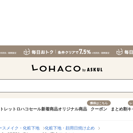
獲得はこちら
レ
トレット
ロハコセール
新着商品
オリジナル商品
クーポン
まとめ割
キ
ースメイク・化粧下地
化粧下地・顔用日焼け止め