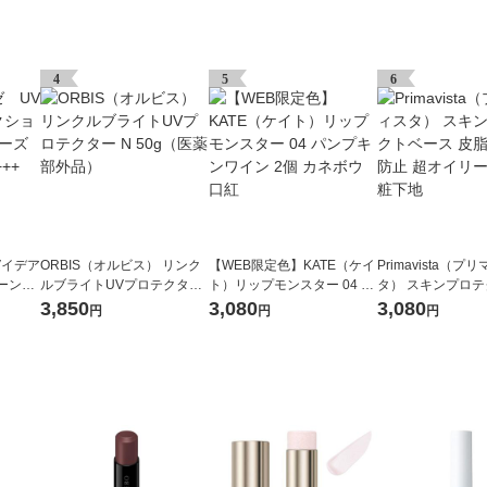
4
5
6
Vイデア
ORBIS（オルビス） リンク
【WEB限定色】KATE（ケイ
Primavista（プ
ーンア
ルブライトUVプロテクター
ト）リップモンスター 04 パ
タ） スキンプロ
+・PA
N 50g（医薬部外品）
ンプキンワイン 2個 カネボ
ス 皮脂くずれ防止
3,850
3,080
3,080
円
円
円
ウ 口紅
ー肌用 化粧下地