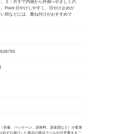
す。２：片手で内側から外側へやさしくの
。Point:日やけしやすく、日やけ止めが
すい頬などには、重ね付けがおすすめで
0538793
1
様（容量、パッケージ、原材料、原産国など）が変更
は必ずお届けした商品の商品ラベルや注意書きをご