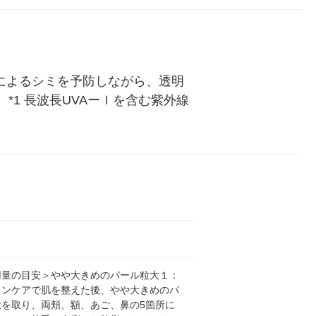
けによるシミを予防しながら、透明
*1 長波長UVAーＩを含む紫外線
用量の目安＞やや大きめのパール粒大１：
キンケアで肌を整えた後、やや大きめのパ
大を取り、両頬、額、あご、鼻の5箇所に