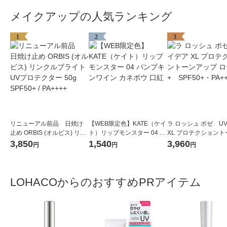
メイクアップの人気ランキング
1
2
3
リニューアル前品 日焼け
【WEB限定色】KATE（ケイ
ラ ロッシュ ポゼ U
止め ORBIS (オルビス) リン
ト）リップモンスター 04 パ
XL プロテクショント
クルブライトUVプロテクタ
ンプキンワイン カネボウ 口
ップ ローズ+ SPF50
3,850
1,540
3,960
円
円
円
ー 50g SPF50+ / PA++++
紅
++++
LOHACOからのおすすめPRアイテム