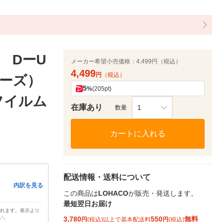
 DーU
メーカー希望小売価格：
4,499円（税込）
4,499
円
（税込）
ローズ）
5
%
(205pt)
士フイルム
在庫あり
1
数量
カートに入れる
配送情報・送料について
内訳を見る
この商品は
LOHACO
が販売・発送します。
最短翌日お届け
されます。表示より
い。
3,780
550
無料
円
(税込)以上で基本配送料
円
(税込)