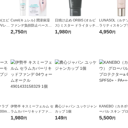
e(エピ
Curel(キュレル) 潤浸保湿
日焼け止め ORBIS (オルビ
LUNASOL（ルナ
UVレー
ファンデ負担防止ベース 3
ス) ミスター ドライタッチ U
ラリティスキンプラ
+ 40g
0ｇ 花王
Vジェル 60g SPF50+・PA+
1 30g
2,750
1,980
4,950
円
円
円
+++ メンズ
クラブ
伊勢半 キスミーフェルム セ
農心ジャパン ユッケジャン
KANEBO（カネボウ）
0ml
ラムカバーリキッドファン
カップ 1個
ーバル スキン プ
デ 04ウォームオークル 490
a 60g SPF50+・P
1,980
149
5,500
円
円
円
1433158329 1個