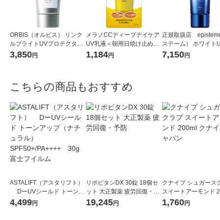
ORBIS（オルビス） リンク
メラノCCディープデイケア
正規取扱店 epistem
ルブライトUVプロテクター
UV乳液＜朝用日焼け止め乳
ステーム） ホワイト
N 50g（医薬部外品）
液＞50gSPF50+・PA+++
ザー SPF50+／PA+++
3,850
1,184
7,150
円
円
円
+ロート製薬
日焼け止め
こちらの商品もおすすめ
ASTALIFT（アスタリフト）
リポビタンDX 30錠 18個セ
クナイプ シュガース
DーUVシールド トーンア
ット 大正製薬 疲労回復・予
スイートアーモンド 20
ップ（ナチュラル） SPF5
防
クナイプジャパン
4,499
19,245
1,760
円
円
円
0+/PA++++ 30g 富士フイ
ルム