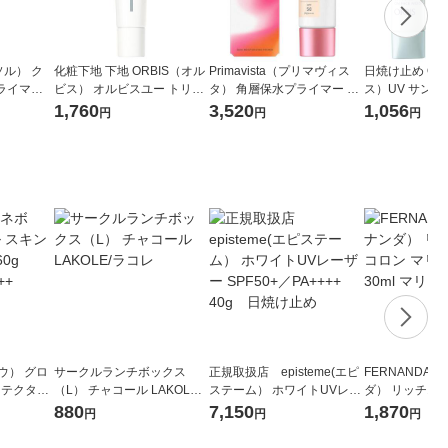
ソル） ク
化粧下地 下地 ORBIS（オル
Primavista（プリマヴィス
日焼け止め OR
イマー 0
ビス） オルビスユー トリー
タ） 角層保水プライマー シ
ス）UV サン
トメントプライマー 30g SP
アーベージュ 25g
（R）オンフェ
1,760
3,520
1,056
円
円
円
F50・PA+++
ト 35g SPF34
 グロ
サークルランチボックス
正規取扱店 episteme(エピ
FERNANDA
ロテクター
（L） チャコール LAKOLE/
ステーム） ホワイトUVレー
ダ） リッチオ
A++++
ラコレ
ザー SPF50+／PA++++ 40g
リアリゲル 30
880
7,150
1,870
円
円
円
日焼け止め
ル