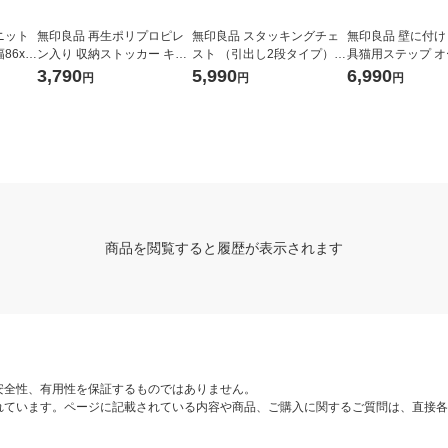
ニット
無印良品 再生ポリプロピレ
無印良品 スタッキングチェ
無印良品 壁に付
幅86x奥
ン入り 収納ストッカー キャ
スト （引出し2段タイプ）
具猫用ステップ 
良品計画
スター付1 ホワイトグレー
オーク材突板 幅37×奥行28×
板 幅３０×奥行２
3,790
5,990
6,990
円
円
円
約幅18×奥行40×高さ83cm
高さ37cm 良品計画
０ｃｍ 良品計画
良品計画
商品を閲覧すると履歴が表示されます
安全性、有用性を保証するものではありません。
れています。ページに記載されている内容や商品、ご購入に関するご質問は、直接各