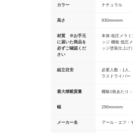
カラー
ナチュラル
高さ
930mmmm
材質 ※お手元
本体:低圧メラミ
に届いた商品を
ッジ 棚板:低圧
必ずご確認くだ
ッジ塗装仕上げ）
さい
組立目安
必要人数：1人、
ラスドライバー
最大積載質量
棚板1枚あたり：4
幅
290mmmm
メーカー名
アール・エフ・