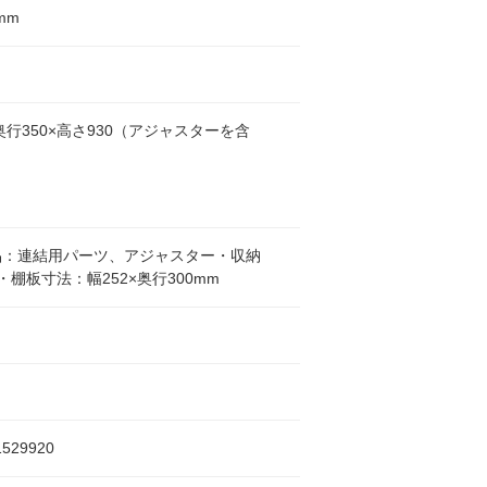
mm
×奥行350×高さ930（アジャスターを含
品：連結用パーツ、アジャスター・収納
・棚板寸法：幅252×奥行300mm
1529920