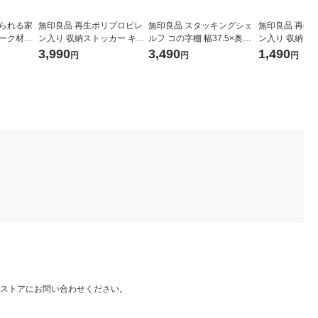
けられる家
無印良品 再生ポリプロピレ
無印良品 スタッキングシェ
無印良品 再生
オーク材突
ン入り 収納ストッカー キャ
ルフ コの字棚 幅37.5×奥行2
ン入り 収納ス
１×高さ２
スター付2 ホワイトグレー
8×高さ21.5cm 良品計画
用 大 ホワイト
3,990
3,490
1,490
円
円
円
約幅18×奥行40×高さ83cm
×奥行40×高さ3
良品計画
画
ストアにお問い合わせください。