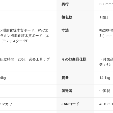
奥行
350mm
梱包数
1個口
ン樹脂化粧木質ボード、PVCエ
寸法
幅290
メラミン樹脂化粧木質ボード（エ
む）mm
アジャスター:PP
組立時間：20分、必要工具：プ
その他商品仕様
・付属
数：6足
kg
質量
14.1kg
製造国
中国製
ヤマカワ
JANコード
451039