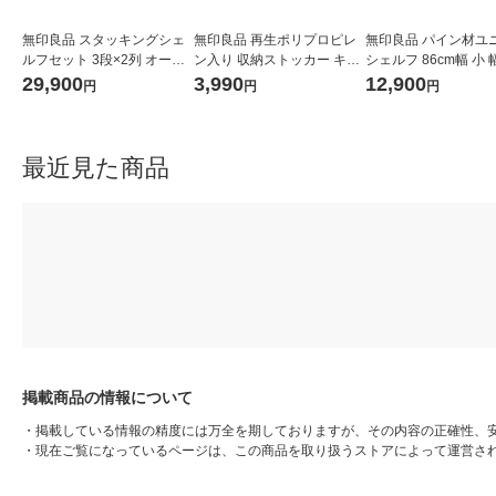
無印良品 スタッキングシェ
無印良品 再生ポリプロピレ
無印良品 パイン材ユ
ルフセット 3段×2列 オーク
ン入り 収納ストッカー キャ
シェルフ 86cm幅 小 
材 幅82×奥行28.5×高さ121c
スター付3 ホワイトグレー
行39.5x高さ83cm 
29,900
3,990
12,900
円
円
円
m 良品計画
約幅18×奥行40×高さ83cm
良品計画
最近見た商品
掲載商品の情報について
・
掲載している情報の精度には万全を期しておりますが、その内容の正確性、
・
現在ご覧になっているページは、この商品を取り扱うストアによって運営さ