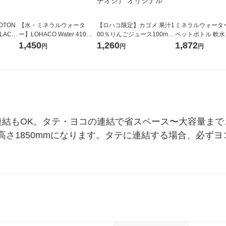
OTON
【水・ミネラルウォータ
【ロハコ限定】カゴメ 果汁1
ミネラルウォーター 
LACK
ー】LOHACO Water 410ml
00％りんごジュース100ml 1
ペットボトル 軟水
（6本）
1箱（20本入）ラベルレス
箱（18本入）オリジナル
ス 1セット（48
1,450
1,260
1,872
円
円
円
（イチオシ） オリジナル
【クイズ付き】【紙パッ
オリジナル
ク】（イチオシ） オリジナ
ル
連結もOK。タテ・ヨコの連結で省スペース〜大容量ま
さ1850mmになります。タテに連結する場合、必ずヨ