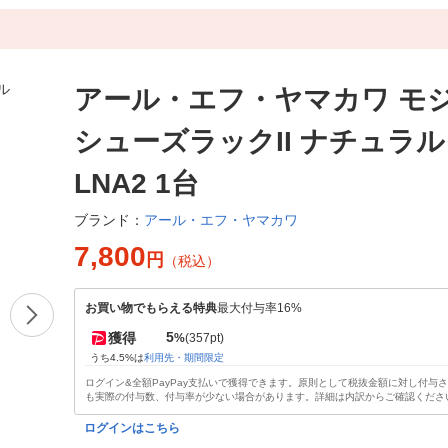
アール・エフ・ヤマカワ モ
シューズラックII ナチュラル 
LNA2 1台
アール・エフ・ヤマカワ
ブランド：
7,800
円
（税込）
お買い物でもらえる特典
最大付与率16%
5
獲得
%
(357pt)
うち4.5%は
利用先・期間限定
ログイン&全額PayPay支払いで獲得できます。原則として税抜金額に対し付与
も実際の付与数、付与率が少ない場合があります。詳細は内訳からご確認くださ
ログインはこちら