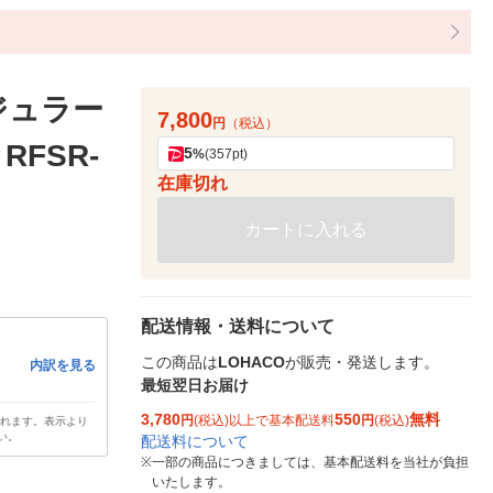
ジュラー
7,800
円
（税込）
RFSR-
5
%
(357pt)
在庫切れ
カートに入れる
配送情報・送料について
この商品は
LOHACO
が販売・発送します。
内訳を見る
最短翌日お届け
3,780
550
無料
円
(税込)以上で基本配送料
円
(税込)
されます。表示より
い。
配送料について
※
一部の商品につきましては、基本配送料を当社が負担
いたします。