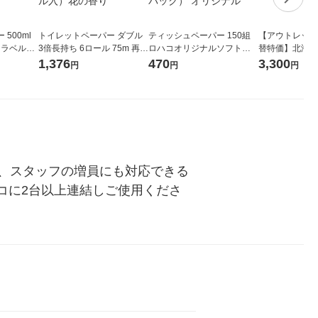
500ml
トイレットペーパー ダブル
ティッシュペーパー 150組
【アウトレット
 ラベルレ
3倍長持ち 6ロール 75m 再生
ロハコオリジナルソフトパ
替特価】北海道
本）天然水
紙配合 スコッティフラワー
ックティッシュ フィオナ オ
か 無洗米 5kg
1,376
470
3,300
円
円
円
パック 1セット（2パック12
リジナル 1セット（10個：
米 木徳神糧 オ
ロール入）花の香り
5個入×2パック） オリジナ
ル
で、スタッフの増員にも対応できる
コに2台以上連結しご使用くださ