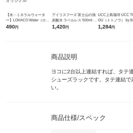
【水・ミネラルウォータ
アイリスフーズ 富士山の強
UCC上島珈琲 UCC T
ー】LOHACO Water（ロハ
炭酸水 ラベルレス 500ml 1
OU（トトノウ） by B
コウォーター）2L ラベルレ
箱（24本入）
無糖 500ml 1セット
490
1,420
1,284
円
円
円
ス 1箱（5本入）（イチオ
シ） オリジナル
商品説明
ヨコに2台以上連結すれば、タテ
シューズラックです。タテ連結で高
い。
商品仕様/スペック