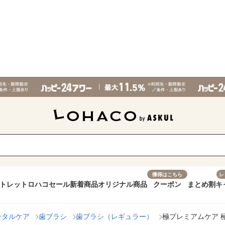
獲得はこちら
レ
トレット
ロハコセール
新着商品
オリジナル商品
クーポン
まとめ割
キ
ンタルケア
歯ブラシ
歯ブラシ（レギュラー）
極プレミアムケア 