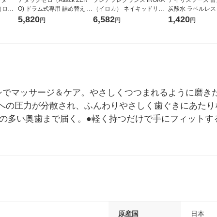
r（ロハ
O) ドラム式専用 詰め替え メ
（イロカ） ネイキッドリリ
炭酸水 ラベルレス 5
ベルレ
ガジャンボ 2300g 1セット
ーの香り 柔軟剤 詰め替え 超
箱（24本入）
5,820
6,582
1,420
円
円
円
チオ
（2個入) 洗濯洗剤 花王
特大 1200ml 1セット（5個
入) 花王
でマッサージ＆ケア。やさしくつつまれるように磨きたい
への圧力が分散され、ふんわりやさしく歯ぐきにあたり
しの多い奥歯まで届く。●軽く持つだけで手にフィットす
原産国
日本