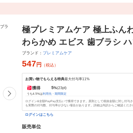
極プレミアムケア 極上ふんわ
わらかめ エビス 歯ブラシ 
プレミアムケア
ブランド：
547
円
（税込）
お買い物でもらえる特典
最大付与率11%
5
獲得
%
(23pt)
うち4.5%は
利用先・期間限定
ログイン&全額PayPay支払いで獲得できます。原則として税抜金額に対し付与
も実際の付与数、付与率が少ない場合があります。詳細は内訳からご確認くださ
ログインはこちら
販売単位