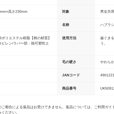
9mm×高さ230mm
対象
男女共
名称
ハブラ
和ポリエステル樹脂【柄の材質】
使用方法
歯ぐき
ロピレン/ラバー部：熱可塑性エ
う。
毛の硬さ
やわら
JANコード
490122
商品番号
UK5091
のご都合による返品はお受けできません。返品については、ご利用ガイ
みください。