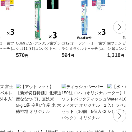
 ミー 歯ブ
GUM(ガム) デンタル 歯ブラ
Ora2(オーラツー) ミー 歯ブ
歯ブラシ ピュ
ャッチ [コ
シ#211 [3列コンパクトヘッ
ラシ ミラクルキャッチ [コン
シ 超コンパクト
う] 1セ
ド ふつう 先細毛] 1セット(3
パクトヘッド ふつう] 1セッ
ット（6本）花
570
594
1,318
円
円
円
本)
ト(3本)
富士山の強
【アウトレット】【新米切
ティッシュペーパー 150組
【水・ミネラル