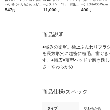
わり 特にやわらかめ エビス
ーカスＩＶ 45ｇ 資生
ー】LOHACO Wate
歯ブラシ ハブラシ
堂 おまけ付き
コウォーター）2L ラ
547
11,000
490
円
円
円
ス 1箱（5本入）（イ
シ） オリジナル
商品説明
●極みの衝撃。極上ふんわりブラシ
を長方形穴に超密に植毛。歯ぐき
す。●幅広×薄型ヘッドで磨き残
さ：やわらかめ
商品仕様/スペック
タイプ
やわらかめ