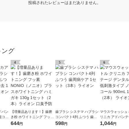
投稿されたレビューはまだありません。
キング
4
5
6
ドバン
【増量品あります！】歯磨
歯ブラシ システマ ハブラシ
マウスウォッシュ 
 超コン
き粉 ホワイトニング フッ素
コンパクト4列 ふつう 歯周
リニカ アドバンテ
防 歯垢
NONIO（ノニオ）プラスホ
病ケア 1セット（3本）ライ
タルリンス 低刺激
644
598
1,044
円
円
円
ライオ
ワイトニング ハミガキ 130g
オン
ンアルコール 900