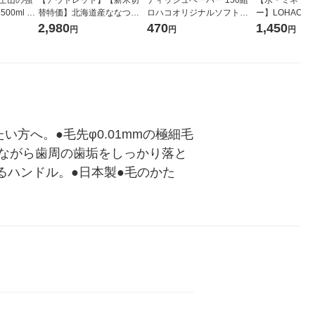
00ml 1
替特価】北海道産ななつぼ
ロハコオリジナルソフトパ
ー】LOHACO Wa
し 無洗米 5kg 1袋 令和7年産
ックティッシュ フィオナ オ
1箱（20本入
2,980
470
1,450
円
円
円
米 木徳神糧 オリジナル
リジナル 1セット（10個：
（イチオシ） 
5個入×2パック） オリジナ
ル
方へ。●毛先φ0.01mmの極細毛
ながら歯周の歯垢をしっかり落と
るハンドル。●日本製●毛のかた