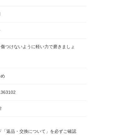
用
シ
を傷つけないように軽い力で磨きましょ
かめ
1363102
2
ド「返品・交換について」を必ずご確認