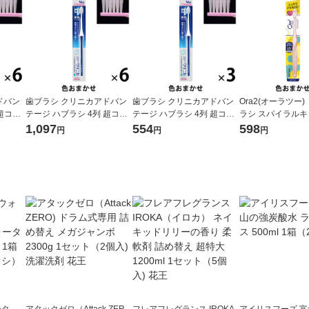
ドバン
歯ブラシ クリニカアドバン
歯ブラシ クリニカアドバン
Ora2(オーラツー)
 超コン
テージ ハブラシ 4列 超コン
テージ ハブラシ 4列 超コン
ラシ スパイラルキ
防 歯垢
パクト やわらかめ 虫歯予防
パクト やわらかめ 虫歯予防
ンパクトヘッド ふつ
1,097
554
598
円
円
円
ライオ
歯垢除去 1セット（6本）ラ
歯垢除去 1セット（3本）ラ
ット(3本)
イオン
イオン
ータ
アタックゼロ（Attack ZER
フレアフレグランス IROKA
アイリスフーズ 