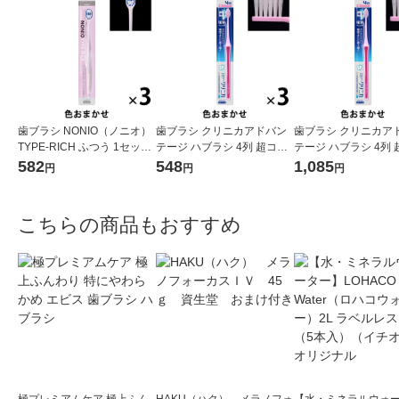
歯ブラシ NONIO（ノニオ）
歯ブラシ クリニカアドバン
歯ブラシ クリニカア
TYPE-RICH ふつう 1セット
テージ ハブラシ 4列 超コン
テージ ハブラシ 4列
（3本）口臭予防 歯垢除去
パクト ふつう 虫歯予防 歯垢
パクト ふつう 虫歯予
582
548
1,085
円
円
円
ライオン
除去 1セット（3本）ライオ
除去 1セット（6本）
ン
ン
こちらの商品もおすすめ
極プレミアムケア 極上ふん
HAKU（ハク） メラノフォ
【水・ミネラルウォ