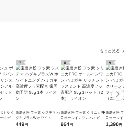
もっと見る
7
8
9
ボトル ク
歯磨き粉 フッ素 システマ ハ
歯磨き粉 フッ素 クリニカPR
歯磨き粉 フッ素
ージ デン
グキプラスW ホワイトニン
O オールインワン ハミガキ
O オールインワ
タイプ ノ
グ ハミガキ 高濃度フッ素配
リッチシトラスミント 高濃
フレッシュクリ
449
964
1,390
円
円
円
mL 1セッ
合 歯周病予防 95g 1本 ライ
度フッ素配合 95g 1セット
高濃度フッ素配合