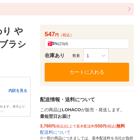
り や
547
円
（税込）
ハブラシ
5
%
(23pt)
在庫あり
1
数量
カートに入れる
内訳を見る
配送情報・送料について
されます。表示より
この商品は
LOHACO
が販売・発送します。
い。
最短翌日お届け
3,780
550
無料
円
(税込)以上で基本配送料
円
(税込)
配送料について
※
一部の商品につきましては、基本配送料を当社が負担