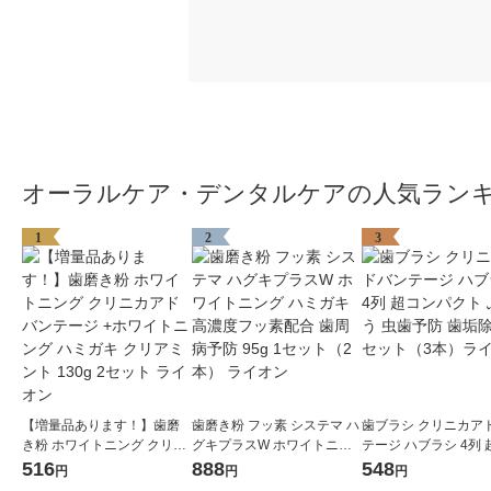
オーラルケア・デンタルケアの人気ラン
1
2
3
【増量品あります！】歯磨
歯磨き粉 フッ素 システマ ハ
歯ブラシ クリニカア
き粉 ホワイトニング クリニ
グキプラスW ホワイトニン
テージ ハブラシ 4列
カアドバンテージ +ホワイト
グ ハミガキ 高濃度フッ素配
パクト ふつう 虫歯予
516
888
548
円
円
円
ニング ハミガキ クリアミン
合 歯周病予防 95g 1セット
除去 1セット（3本）