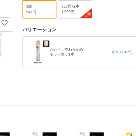
530円×2本
1本
1,060円
547円
お得
バリエーション
かたさ：
やわらかめ
すべてのバリ
セット数：
1本