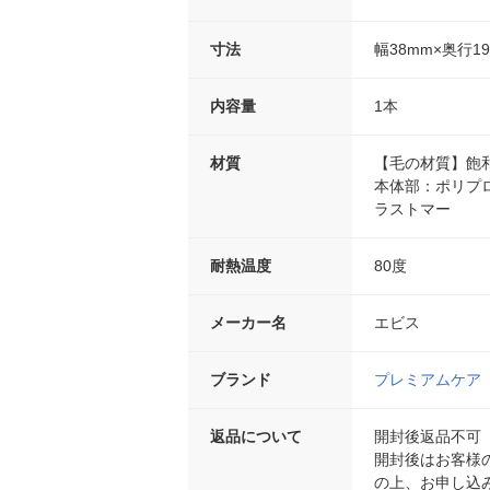
寸法
幅38mm×奥行1
内容量
1本
材質
【毛の材質】飽
本体部：ポリプ
ラストマー
耐熱温度
80度
メーカー名
エビス
ブランド
プレミアムケア
返品について
開封後返品不可
開封後はお客様
の上、お申し込