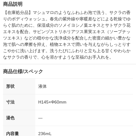
20mL
箱（5本入）
商品説明
シ） オリジナ
【在庫処分品】マシュマロのようなふわふわ泡で洗う、サクラの香
りのボディウォッシュ。春先の紫外線や寒暖差などによる乾燥でゆ
らぐ肌のために、保湿成分のソメイヨシノ葉エキスとサトザクラ花
エキスを配合。サピンヅストリホリアツス果実エキス（ソープナッ
ツエキス）などの穏やかな洗浄成分を配合した密度の細かい豊かな
泡で肌への摩擦を抑え、植物エキスで潤いを与えながらしっとりす
こやかに洗い上げます。洗うたびにふわりと立ち上る甘くやわらか
なサクラの香りで、心を溶かすような至福のお手入れを。
商品仕様/スペック
形状
液体
寸法
H145×Φ60mm
湯色
―
内容量
236mL