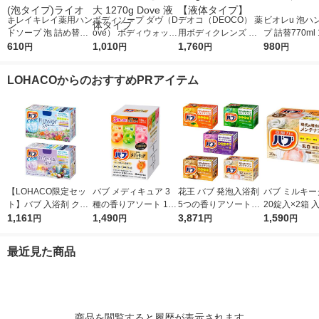
キレイキレイ薬用ハン
ボディソープ ダヴ（D
デオコ（DEOCO） 薬
ビオレu 泡ハ
ドソープ 泡 詰め替え
ove） ボディウォッシ
用ボディクレンズ 詰
プ 詰替770ml
特大 シトラスフルー
610
プレミアム モイスチ
1,010
め替え 大容量 650g
1,760
（2個） 【泡
980
円
円
円
円
ティ 800ml 殺菌 保湿
ャーケア つめかえ用
ロート製薬 【液体タ
花王（イチオ
(泡タイプ)ライオン
特大 1270g Dove 液
イプ】
LOHACOからのおすすめPRアイテム
体タイプ
【LOHACO限定セッ
バブ メディキュア 3
花王 バブ 発泡入浴剤
バブ ミルキー
ト】バブ 入浴剤 クー
種の香りアソート 1箱
5つの香りアソートセ
20錠入×2箱 
ル フラワースプラッ
1,161
（12錠入）高濃度炭
1,490
ット 100錠
3,871
王 （にごりタ
1,590
円
円
円
円
シュ・オリエンタルス
酸 薬用入浴剤 花王
パ 各12錠 2種セット
最近見た商品
商品を閲覧すると履歴が表示されます