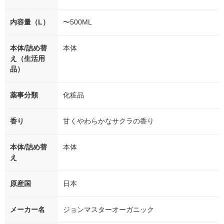
内容量（L）
〜500ML
本体/詰め替
本体
え（生活用
品）
薬事分類
化粧品
香り
甘くやわらかなサクラの香り
本体/詰め替
本体
え
原産国
日本
メーカー名
ジョンマスターオーガニック