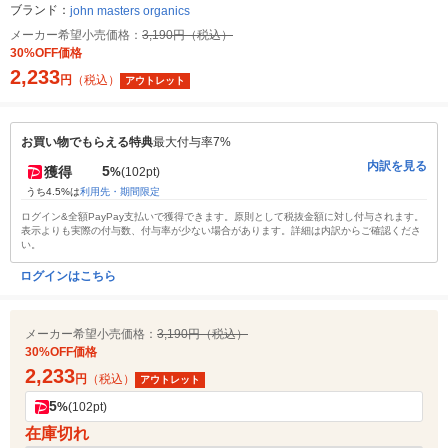
ブランド：
john masters organics
メーカー希望小売価格：
3,190円（税込）
30%OFF価格
2,233
円
（税込）
アウトレット
お買い物でもらえる特典
最大付与率7%
内訳を見る
5
獲得
%
(102pt)
うち4.5%は
利用先・期間限定
ログイン&全額PayPay支払いで獲得できます。原則として税抜金額に対し付与されます。
表示よりも実際の付与数、付与率が少ない場合があります。詳細は内訳からご確認くださ
い。
ログインはこちら
メーカー希望小売価格：
3,190円（税込）
30%OFF価格
2,233
円
（税込）
アウトレット
5
%
(102pt)
在庫切れ