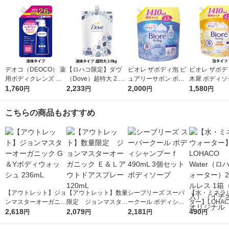
デオコ（DEOCO） 薬
【ロハコ限定】ダヴ
ビオレ ザボディ泡 ピ
ビオレ ザボデ
用ボディクレンズ 詰
（Dove）超特大 2.9k
ュアリーサボン ボデ
木犀 ボディソ
め替え 大容量 650g
1,760
g 液体 ボディウォッ
2,233
ィソープ 詰替特大 14
2,000
替 1410ml 
1,580
円
円
円
円
ロート製薬 【液体タ
シュ 詰替え プレミア
10ml 花王 泡タイプ
イプ
イプ】
ムモイスチャーケア
こちらの商品もおすすめ
ボディソープ オリジ
ナル 限定
【アウトレット】ジョ
【アウトレット】数量
シーブリーズ スーパ
【水・ミネラ
ンマスターオーガニッ
限定 ジョンマスター
ークール ボディシャ
ター】LOHACO
ク G＆Yボディウォッ
2,618
オーガニック Ｅ＆Ｌ
2,079
ンプーｆ490mL 3個セ
2,181
r（ロハコウォ
490
円
円
円
円
シュ 236mL
アウトドアスプレー 1
ット ボディソープ
ー）2L ラベル