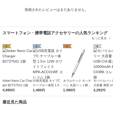
投稿されたレビューはまだありません。
スマートフォン・携帯電話アクセサリーの人気ランキング
もっと見る
1
2
3
4
Anker Nano Car Char
USB充電器 タイプC
オウルテック タッチ
モバイルバッ
ger B27375A1 1個
ケーブル一体型 1.5ｍ
ペン 丸型ヘッド静電
大容量 薄型 US
4,990
12W ホワイトフェイ
1,480
式 スマートフォン・
1,480
最大 20W 100
3,292
円
円
円
円
ス MPA-ACC01WF エ
タブレット用タッチペ
EC-C03BK 
レコム 1個
ン OWL-TPSE01-SI
1個
最近見た商品
シルバー