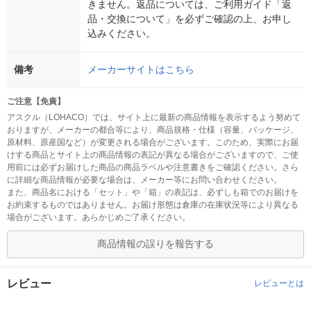
きません。返品については、ご利用ガイド「返
品・交換について」を必ずご確認の上、お申し
込みください。
備考
メーカーサイトはこちら
ご注意【免責】
アスクル（LOHACO）では、サイト上に最新の商品情報を表示するよう努めて
おりますが、メーカーの都合等により、商品規格・仕様（容量、パッケージ、
原材料、原産国など）が変更される場合がございます。このため、実際にお届
けする商品とサイト上の商品情報の表記が異なる場合がございますので、ご使
用前には必ずお届けした商品の商品ラベルや注意書きをご確認ください。さら
に詳細な商品情報が必要な場合は、メーカー等にお問い合わせください。
また、商品名における「セット」や「箱」の表記は、必ずしも箱でのお届けを
お約束するものではありません。お届け形態は倉庫の在庫状況等により異なる
場合がございます。あらかじめご了承ください。
商品情報の誤りを報告する
レビュー
レビューとは