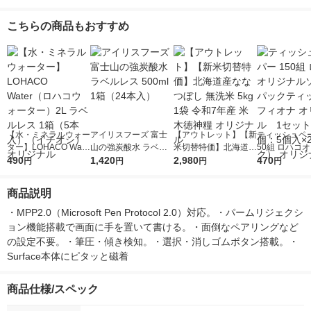
こちらの商品もおすすめ
【水・ミネラルウォー
アイリスフーズ 富士
【アウトレット】【新
ティッシュペー
ター】LOHACO Wate
山の強炭酸水 ラベル
米切替特価】北海道産
50組 ロハコ
r（ロハコウォータ
490
レス 500ml 1箱（24
1,420
ななつぼし 無洗米 5k
2,980
ルソフトパッ
470
円
円
円
円
ー）2L ラベルレス 1
本入）
g 1袋 令和7年産 米 木
シュ フィオナ
箱（5本入）（イチオ
徳神糧 オリジナル
ナル 1セット
商品説明
シ） オリジナル
個：5個入×2
オリジナル
・MPP2.0（Microsoft Pen Protocol 2.0）対応。・パームリジェクシ
ョン機能搭載で画面に手を置いて書ける。・面倒なペアリングなど
の設定不要。・筆圧・傾き検知。・選択・消しゴムボタン搭載。・
Surface本体にピタッと磁着
商品仕様/スペック