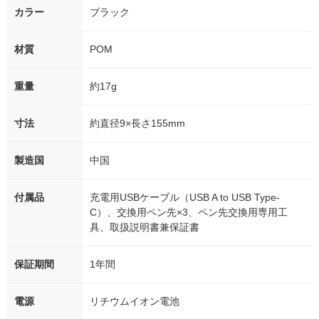
カラー
ブラック
材質
POM
重量
約17g
寸法
約直径9×長さ155mm
製造国
中国
付属品
充電用USBケーブル（USB A to USB Type-
C）、交換用ペン先×3、ペン先交換用専用工
具、取扱説明書兼保証書
保証期間
1年間
電源
リチウムイオン電池