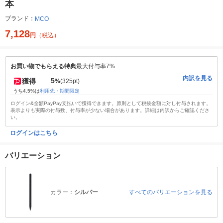
本
ブランド：
MCO
7,128
円
（税込）
お買い物でもらえる特典
最大付与率7%
内訳を見る
5
獲得
%
(325pt)
うち4.5%は
利用先・期間限定
ログイン&全額PayPay支払いで獲得できます。原則として税抜金額に対し付与されます。
表示よりも実際の付与数、付与率が少ない場合があります。詳細は内訳からご確認くださ
い。
ログインはこちら
バリエーション
カラー：
シルバー
すべてのバリエーションを見る