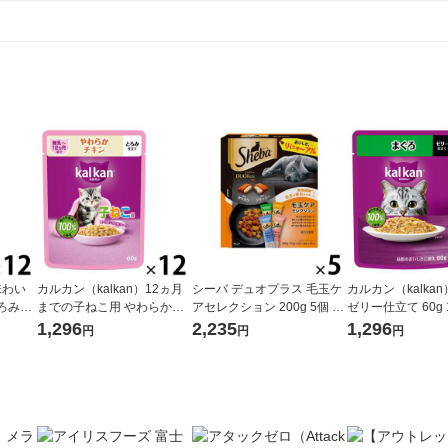
味わい
カルカン（kalkan）12ヵ月
シーバ デュオプラス 毛玉ケ
カルカン（kalka
ろみ仕
までの子ねこ用 やわらかチ
アセレクション 200g 5個 キ
ゼリー仕立て 60g 
スジャパ
キン とろみ仕立て 60g 12袋
ャットフード 猫 ドライ
スジャパン キャ
1,296
2,235
1,296
円
円
円
ェット
キャットフード ウェット
ウェット