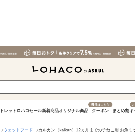
獲得はこちら
レ
トレット
ロハコセール
新着商品
オリジナル商品
クーポン
まとめ割
キ
ウェットフード
カルカン（kalkan）12ヵ月までの子ねこ用 お魚ミ