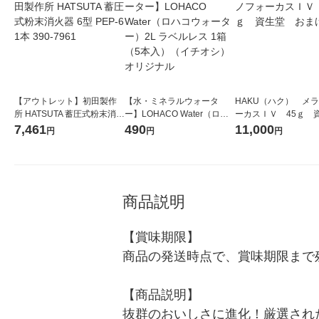
【アウトレット】初田製作
【水・ミネラルウォータ
HAKU（ハク） メ
所 HATSUTA 蓄圧式粉末消火
ー】LOHACO Water（ロハ
ーカスＩＶ 45ｇ 
器 6型 PEP-6 1本 390-7961
コウォーター）2L ラベルレ
堂 おまけ付き
7,461
490
11,000
円
円
円
ス 1箱（5本入）（イチオ
シ） オリジナル
商品説明
【賞味期限】

商品の発送時点で、賞味期限まで残
【商品説明】

抜群のおいしさに進化！厳選され