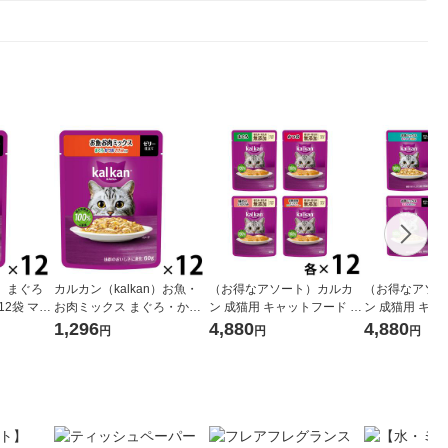
n）まぐろ
カルカン（kalkan）お魚・
（お得なアソート）カルカ
（お得なアソー
12袋 マー
お肉ミックス まぐろ・かつ
ン 成猫用 キャットフード パ
ン 成猫用 キャ
ットフード
お・ささみ入り ゼリー仕立
ウチ やわらかパテ 無添加素
ウチ ミックスシ
1,296
4,880
4,880
円
円
円
て 60g 12袋 キャットフード
材 48袋（12袋×4種）ウェッ
（12袋×4種）
ウェット
ト