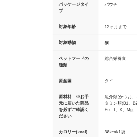
パッケージタイ
パウチ
プ
対象年齢
12ヶ月まで
対象動物
猫
ペットフードの
総合栄養食
種類
原産国
タイ
原材料 ※お手
魚介類(かつお、
元に届いた商品
タミン類(B1、
を必ずご確認く
Fe、I、K、Mg
ださい
カロリー(kcal)
38kcal/1袋