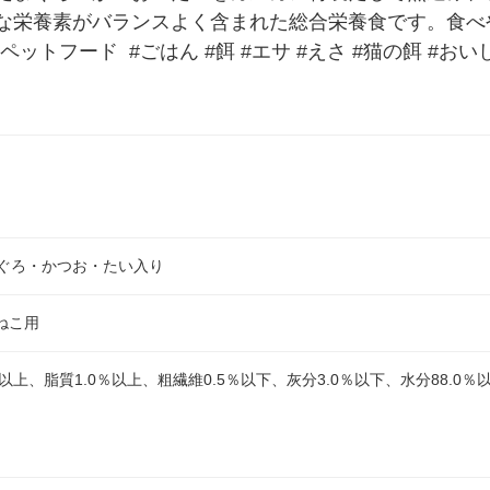
な栄養素がバランスよく含まれた総合栄養食です。食べや
#ペットフード  #ごはん #餌 #エサ #えさ #猫の餌 #お
まぐろ・かつお・たい入り
ねこ用
以上、脂質1.0％以上、粗繊維0.5％以下、灰分3.0％以下、水分88.0％