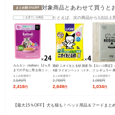
対象商品とあわせて買うと
まとめ割 5%OFF
たとえば、次の商品から1点以上
いま見ている商品
カルカン（kalkan）12ヵ月
猫砂 ニオイをとる砂 国産 5L
【ロハコ限定】
までの子ねこ用 お魚ミック
4袋 ライオンペット（イチオ
ツ レギュラー 厚
ス まぐろ・かつお・たい入
シ）
枚 1袋 ペット
まとめ割適用で
まとめ割適用で
まとめ割適用で
り ゼリー仕立て 60g 24袋
ナル
2,545円
2,788円
1,088円
2,418
2,649
1,034
円
円
円
【最大15％OFF】犬も猫も！ペット用品＆フードまと