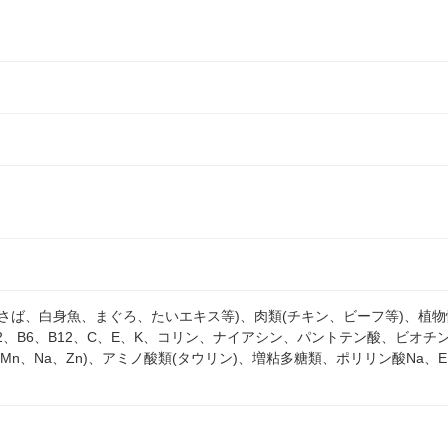
さば、白身魚、まぐろ、たいエキス等)、肉類(チキン、ビーフ等)、植物
B2、B6、B12、C、E、K、コリン、ナイアシン、パントテン酸、ビオチン
、Mn、Na、Zn)、アミノ酸類(タウリン)、増粘多糖類、ポリリン酸Na、ED