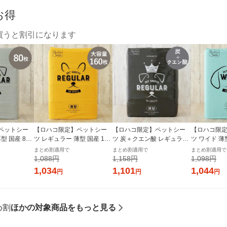
お得
買うと割引になります
ペットシー
【ロハコ限定】ペットシー
【ロハコ限定】ペットシー
【ロハコ限
型 国産 80
ツ レギュラー 薄型 国産 160
ツ 炭＋クエン酸 レギュラー
ツ ワイド 薄型
シート オリジ
枚 1袋 ペットシート オリジ
厚型 プレミアム 国産 80枚 1
袋 ペットシ
まとめ割適用で
まとめ割適用で
まとめ割適用で
ナル
袋 ペットシート オリジナル
1,088円
1,158円
1,098円
1,034
1,101
1,044
円
円
円
め割
ほかの対象商品をもっと見る