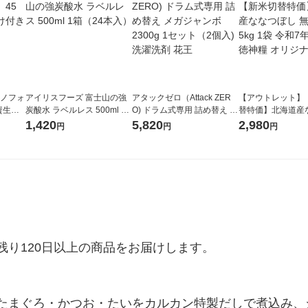
ラノフォ
アイリスフーズ 富士山の強
アタックゼロ（Attack ZER
【アウトレット】
資生
炭酸水 ラベルレス 500ml 1
O) ドラム式専用 詰め替え メ
替特価】北海道産
箱（24本入）
ガジャンボ 2300g 1セット
し 無洗米 5kg 1
1,420
5,820
2,980
円
円
円
（2個入) 洗濯洗剤 花王
米 木徳神糧 オリ
り120日以上の商品をお届けします。

たまぐろ・かつお・たいをカルカン特製だしで煮込み、