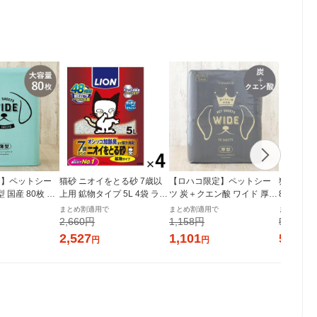
定】ペットシー
猫砂 ニオイをとる砂 7歳以
【ロハコ限定】ペットシー
猫砂 ニオ
 国産 80枚 1
上用 鉱物タイプ 5L 4袋 ライ
ツ 炭＋クエン酸 ワイド 厚型
8袋（4袋
ート オリジナル
オンペット（イチオシ）
プレミアム 国産 40枚 1袋 ペ
ット（イ
まとめ割適用で
まとめ割適用で
まとめ割適
ットシート オリジナル
2,660円
1,158円
5,520円
2,527
1,101
5,244
円
円