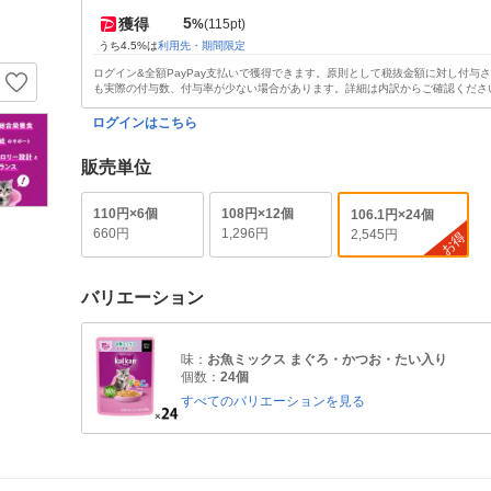
5
獲得
%
(115pt)
うち4.5%は
利用先・期間限定
ログイン&全額PayPay支払いで獲得できます。原則として税抜金額に対し付与
も実際の付与数、付与率が少ない場合があります。詳細は内訳からご確認くださ
ログインはこちら
販売単位
110円×6個
108円×12個
106.1円×24個
660円
1,296円
2,545円
お得
バリエーション
味：
お魚ミックス まぐろ・かつお・たい入り
個数：
24個
すべてのバリエーションを見る