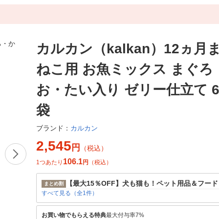
カルカン（kalkan）12ヵ月
ねこ用 お魚ミックス まぐろ
お・たい入り ゼリー仕立て 60
袋
カルカン
ブランド：
2,545
円
（税込）
106.1
1つあたり
円
（税込）
【最大15％OFF】犬も猫も！ペット用品＆フー
まとめ割
すべて見る（全1件）
お買い物でもらえる特典
最大付与率7%