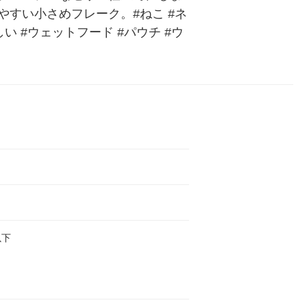
すい小さめフレーク。#ねこ #ネ
いしい #ウェットフード #パウチ #ウ
以下