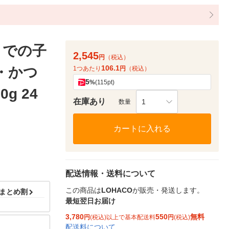
までの子
2,545
円
（税込）
106.1
・かつ
1つあたり
円
（税込）
5
%
(115pt)
g 24
在庫あり
1
数量
カートに入れる
配送情報・送料について
この商品は
LOHACO
が販売・発送します。
ドまとめ割
最短翌日お届け
3,780
550
無料
円
(税込)以上で基本配送料
円
(税込)
配送料について