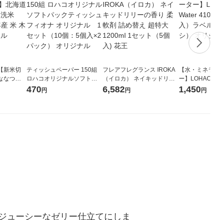
【新米切
ティッシュペーパー 150組
フレアフレグランス IROKA
【水・ミネラル
ななつぼ
ロハコオリジナルソフトパ
（イロカ） ネイキッドリリ
ー】LOHACO Wa
袋 令和7年産
ックティッシュ フィオナ オ
ーの香り 柔軟剤 詰め替え 超
1箱（20本入
470
6,582
1,450
円
円
円
ジナル
リジナル 1セット（10個：
特大 1200ml 1セット（5個
（イチオシ） 
5個入×2パック） オリジナ
入) 花王
ル
ジューシーなゼリー仕立てにしま