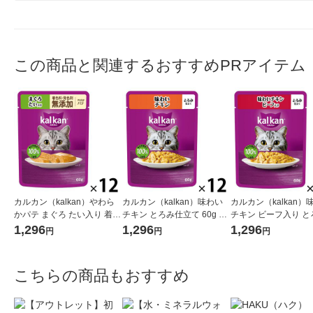
この商品と関連するおすすめPRアイテム
カルカン（kalkan）やわら
カルカン（kalkan）味わい
カルカン（kalkan）
かパテ まぐろ たい入り 着色
チキン とろみ仕立て 60g 12
チキン ビーフ入り と
料・発色剤 無添加 60g 12袋
袋 マースジャパン キャット
立て 60g 12袋 マー
1,296
1,296
1,296
円
円
円
キャットフード ウェット
フード ウェット
ン キャットフード ウ
こちらの商品もおすすめ