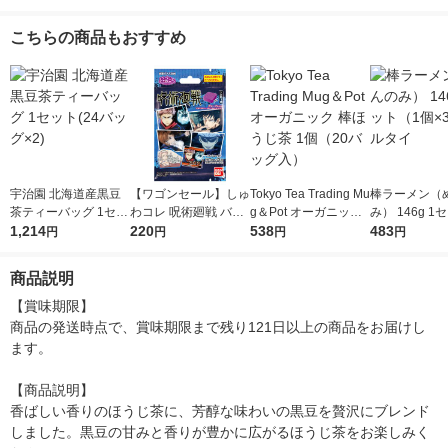
こちらの商品もおすすめ
宇治園 北海道産黒豆
【ワゴンセール】しゅ
Tokyo Tea Trading Mu
棒ラーメン（
茶ティーバッグ 1セッ
わコレ 呪術廻戦 バン
g＆Pot オーガニック
み） 146g 1
ト(24バッグ×2)
1,214
ダイ 入浴剤 キャラク
220
棒ほうじ茶 1個（20バ
538
個×3） マル
483
円
円
円
円
ター アニメ
ッグ入）
商品説明
【賞味期限】

商品の発送時点で、賞味期限まで残り121日以上の商品をお届けし
ます。

【商品説明】

香ばしい香りのほうじ茶に、芳醇な味わいの黒豆を贅沢にブレンド
しました。黒豆の甘みと香りが豊かに広がるほうじ茶をお楽しみく