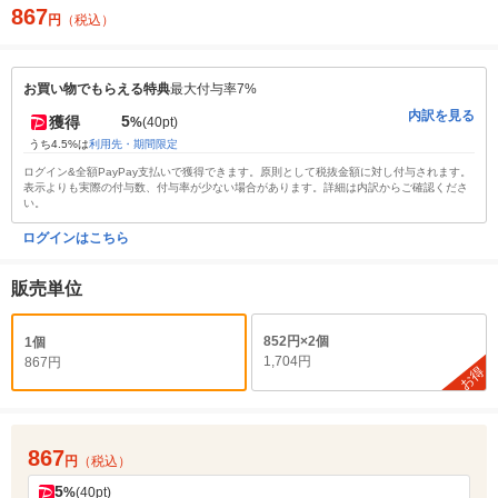
867
円
（税込）
お買い物でもらえる特典
最大付与率7%
内訳を見る
5
獲得
%
(40pt)
うち4.5%は
利用先・期間限定
ログイン&全額PayPay支払いで獲得できます。原則として税抜金額に対し付与されます。
表示よりも実際の付与数、付与率が少ない場合があります。詳細は内訳からご確認くださ
い。
ログインはこちら
販売単位
852円×2個
1個
1,704円
867円
お得
867
円
（税込）
5
%
(40pt)