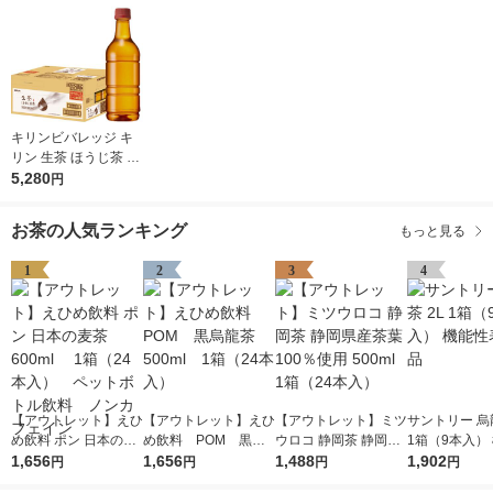
キリンビバレッジ キ
リン 生茶 ほうじ茶 ラ
ベルレス 525ml 1セッ
5,280
円
ト（48本） お茶 ペッ
トボトル
お茶の人気ランキング
もっと見る
1
2
3
4
【アウトレット】えひ
【アウトレット】えひ
【アウトレット】ミツ
サントリー 烏龍
め飲料 ポン 日本の麦
め飲料 POM 黒烏
ウロコ 静岡茶 静岡県
1箱（9本入）
茶 600ml 1箱（2
1,656
龍茶 500ml 1箱（2
1,656
産茶葉100％使用 500
1,488
表示食品
1,902
円
円
円
円
4本入） ペットボト
4本入）
ml 1箱（24本入）