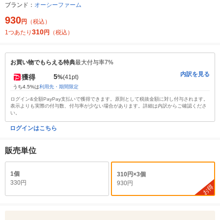
ブランド：
オーシーファーム
930
円
（税込）
310
1つあたり
円
（税込）
お買い物でもらえる特典
最大付与率7%
内訳を見る
5
獲得
%
(41pt)
うち4.5%は
利用先・期間限定
ログイン&全額PayPay支払いで獲得できます。原則として税抜金額に対し付与されます。
表示よりも実際の付与数、付与率が少ない場合があります。詳細は内訳からご確認くださ
い。
ログインはこちら
販売単位
1個
310円×3個
330円
930円
お得