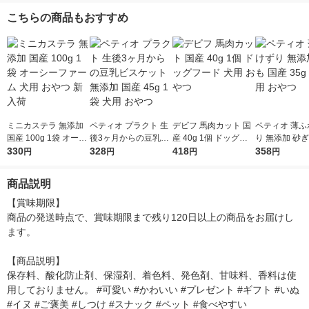
こちらの商品もおすすめ
ミニカステラ 無添加
ペティオ プラクト 生
デビフ 馬肉カット 国
ペティオ 薄ふ
国産 100g 1袋 オーシ
後3ヶ月からの豆乳ビ
産 40g 1個 ドッグフ
り 無添加 砂ぎ
ーファーム 犬用 おや
330
スケット 無添加 国産
328
ード 犬用 おやつ
418
35g 1袋 犬用
358
円
円
円
円
つ 新入荷
45g 1袋 犬用 おやつ
商品説明
【賞味期限】

商品の発送時点で、賞味期限まで残り120日以上の商品をお届けし
ます。

【商品説明】

保存料、酸化防止剤、保湿剤、着色料、発色剤、甘味料、香料は使
用しておりません。 #可愛い #かわいい #プレゼント #ギフト #いぬ 
#イヌ #ご褒美 #しつけ #スナック #ペット #食べやすい