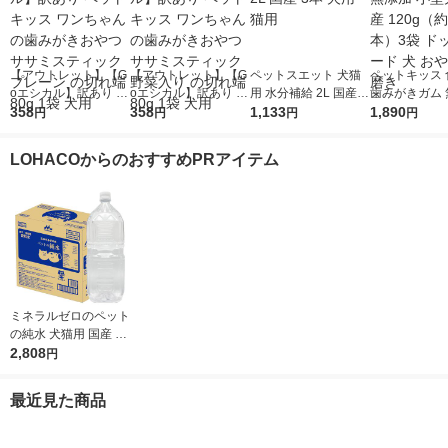
【アウトレット】【G
【アウトレット】【G
ペットスエット 犬猫
ペットキッス 
oエシカル】訳あり ペ
oエシカル】訳あり ペ
用 水分補給 2L 国産 3
歯みがきガム 
ットキッス ワンちゃ
358
ットキッス ワンちゃ
358
本 犬用 猫用
1,133
小型犬用 国産 
1,890
円
円
円
円
んの歯みがきおやつ
んの歯みがきおやつ
（約20本）3
ササミスティック プ
ササミスティック 野
フード 犬 おや
LOHACOからのおすすめPRアイテム
レーン の切れ端 80g
菜入り の切れ端 80g
き
1袋 犬用
1袋 犬用
ミネラルゼロのペット
の純水 犬猫用 国産 2L
1ケース（1本×6）森
2,808
円
乳サンワールド 犬用
猫用 水分補給
最近見た商品