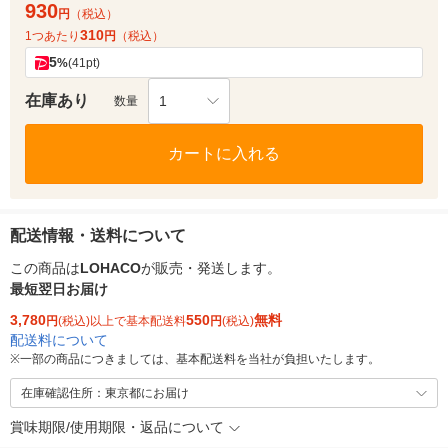
930
円
（税込）
310
1つあたり
円
（税込）
5
%
(41pt)
在庫あり
1
数量
カートに入れる
配送情報・送料について
この商品は
LOHACO
が販売・発送します。
最短翌日お届け
3,780
550
無料
円
(税込)以上で基本配送料
円
(税込)
配送料について
※
一部の商品につきましては、基本配送料を当社が負担いたします。
在庫確認住所：東京都にお届け
賞味期限/使用期限・返品について