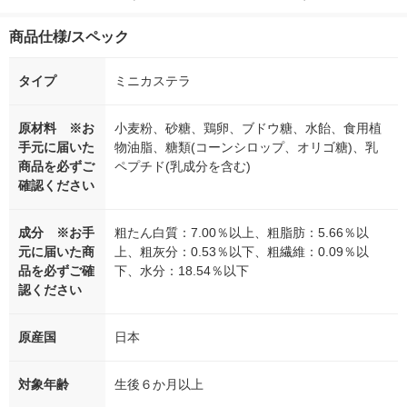
商品仕様/スペック
タイプ
ミニカステラ
原材料 ※お
小麦粉、砂糖、鶏卵、ブドウ糖、水飴、食用植
手元に届いた
物油脂、糖類(コーンシロップ、オリゴ糖)、乳
商品を必ずご
ペプチド(乳成分を含む)
確認ください
成分 ※お手
粗たん白質：7.00％以上、粗脂肪：5.66％以
元に届いた商
上、粗灰分：0.53％以下、粗繊維：0.09％以
品を必ずご確
下、水分：18.54％以下
認ください
原産国
日本
対象年齢
生後６か月以上