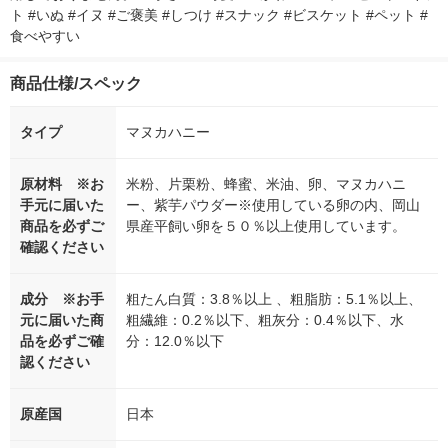
ト #いぬ #イヌ #ご褒美 #しつけ #スナック #ビスケット #ペット #
食べやすい
商品仕様/スペック
タイプ
マヌカハニー
原材料 ※お
米粉、片栗粉、蜂蜜、米油、卵、マヌカハニ
手元に届いた
ー、紫芋パウダー※使用している卵の内、岡山
商品を必ずご
県産平飼い卵を５０％以上使用しています。
確認ください
成分 ※お手
粗たん白質：3.8％以上 、粗脂肪：5.1％以上、
元に届いた商
粗繊維：0.2％以下、粗灰分：0.4％以下、水
品を必ずご確
分：12.0％以下
認ください
原産国
日本