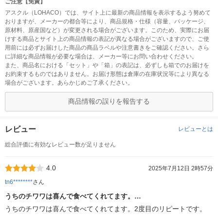
ご注意【免責】
アスクル（LOHACO）では、サイト上に最新の商品情報を表示するよう努めて
おりますが、メーカーの都合等により、商品規格・仕様（容量、パッケージ、
原材料、原産国など）が変更される場合がございます。このため、実際にお届
けする商品とサイト上の商品情報の表記が異なる場合がございますので、ご使
用前には必ずお届けした商品の商品ラベルや注意書きをご確認ください。さら
に詳細な商品情報が必要な場合は、メーカー等にお問い合わせください。
また、商品名における「セット」や「箱」の表記は、必ずしも箱でのお届けを
お約束するものではありません。お届け形態は倉庫の在庫状況等により異なる
場合がございます。あらかじめご了承ください。
商品情報の誤りを報告する
レビュー
レビューとは
総合評価に有効なレビュー数が足りません
4.0
2025年7月12日 2時57分
tn6********
さん
うちのチワワは喜んで食べてくれてます。…
うちのチワワは喜んで食べてくれてます。2度目のリピートです。