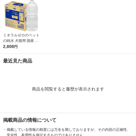
ミネラルゼロのペット
の純水 犬猫用 国産 2L
1ケース（1本×6）森
2,808
円
乳サンワールド 犬用
猫用 水分補給
最近見た商品
商品を閲覧すると履歴が表示されます
掲載商品の情報について
・
掲載している情報の精度には万全を期しておりますが、その内容の正確性、
安全性、有用性を保証するものではありません。