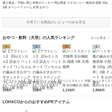
購入商品：平飼い卵と米粉のクッキー 岡山県産 マヌカハニー 無添加 国産 30g
3袋 オーシーファーム 犬用 おやつ
今見ている商品のレビューのみを見る
おやつ・飲料（犬用）の人気ランキング
もっと見る
1
2
3
4
【アウトレット】【G
【アウトレット】【G
ペットスエット 犬猫
ペットキッス 
oエシカル】訳あり ペ
oエシカル】訳あり ペ
用 水分補給 2L 国産 3
歯みがきガム 
ットキッス ワンちゃ
358
ットキッス ワンちゃ
358
本 犬用 猫用
1,133
小型犬用 国産 
1,890
円
円
円
円
んの歯みがきおやつ
んの歯みがきおやつ
（約20本）3
ササミスティック プ
ササミスティック 野
フード 犬 おや
LOHACOからのおすすめPRアイテム
レーン の切れ端 80g
菜入り の切れ端 80g
き
1袋 犬用
1袋 犬用