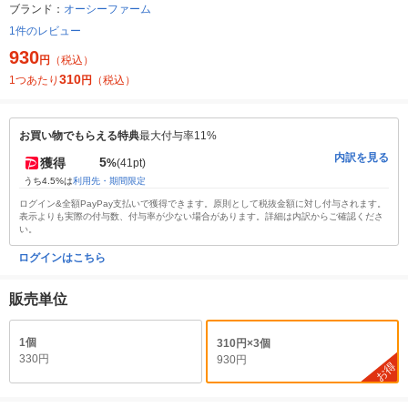
ブランド：
オーシーファーム
1件のレビュー
930
円
（税込）
310
1つあたり
円
（税込）
お買い物でもらえる特典
最大付与率11%
内訳を見る
5
獲得
%
(41pt)
うち4.5%は
利用先・期間限定
ログイン&全額PayPay支払いで獲得できます。原則として税抜金額に対し付与されます。
表示よりも実際の付与数、付与率が少ない場合があります。詳細は内訳からご確認くださ
い。
ログインはこちら
販売単位
1個
310円×3個
330円
930円
お得