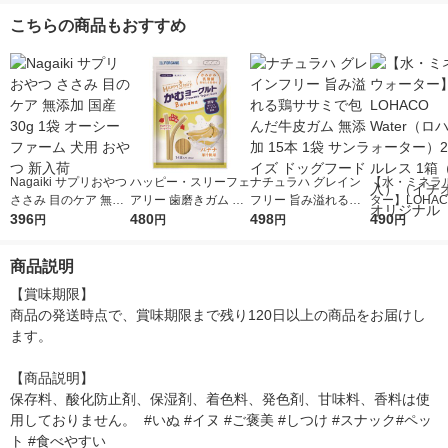
こちらの商品もおすすめ
Nagaiki サプリおやつ
ハッピー・スリーフェ
ナチュラハ グレイン
【水・ミネラ
ささみ 目のケア 無添
アリー 歯磨きガム か
フリー 旨み溢れる鶏
ター】LOHACO
加 国産 30g 1袋 オー
396
むヨーグルト バナナ
480
ササミで包んだ牛皮ガ
498
r（ロハコウォ
490
円
円
円
円
シーファーム 犬用 お
14本 ドッグフード 犬
ム 無添加 15本 1袋 サ
ー）2L ラベル
やつ 新入荷
おやつ 歯磨き
ンライズ ドッグフー
箱（5本入）
商品説明
ド
シ） オリジナ
【賞味期限】

商品の発送時点で、賞味期限まで残り120日以上の商品をお届けし
ます。

【商品説明】

保存料、酸化防止剤、保湿剤、着色料、発色剤、甘味料、香料は使
用しておりません。  #いぬ #イヌ #ご褒美 #しつけ #スナック#ペッ
ト #食べやすい