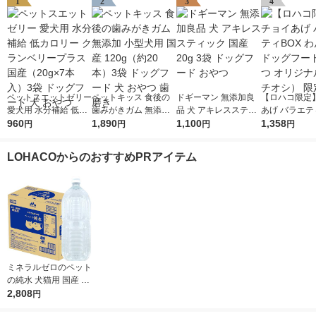
1
2
3
4
ペットスエットゼリー
ペットキッス 食後の
ドギーマン 無添加良
【ロハコ限定
愛犬用 水分補給 低カ
歯みがきガム 無添加
品 犬 アキレススティ
あげ バラエテ
ロリー クランベリー
960
小型犬用 国産 120g
1,890
ック 国産 20g 3袋 ド
1,100
わんわん ドッ
1,358
円
円
円
円
プラス 国産（20g×7
（約20本）3袋 ドッグ
ッグフード おやつ
ド おやつ オ
本入）3袋 ドッグフー
フード 犬 おやつ 歯磨
（イチオシ） 
LOHACOからのおすすめPRアイテム
ド 犬 おやつ
き
ミネラルゼロのペット
の純水 犬猫用 国産 2L
1ケース（1本×6）森
2,808
円
乳サンワールド 犬用