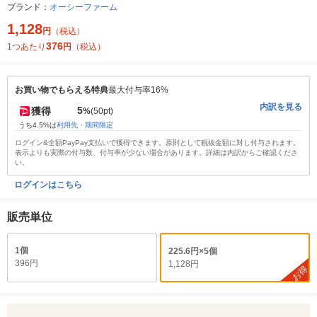
ブランド：
オーシーファーム
1,128
円
（税込）
376
1つあたり
円
（税込）
お買い物でもらえる特典
最大付与率16%
内訳を見る
5
獲得
%
(50pt)
うち4.5%は
利用先・期間限定
ログイン&全額PayPay支払いで獲得できます。原則として税抜金額に対し付与されます。
表示よりも実際の付与数、付与率が少ない場合があります。詳細は内訳からご確認くださ
い。
ログインはこちら
販売単位
1個
225.6円×5個
396円
1,128円
お得