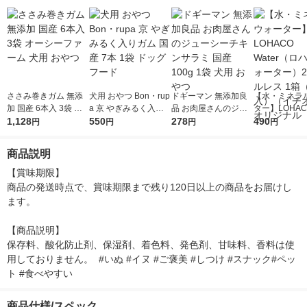
ささみ巻きガム 無添
犬用 おやつ Bon・rup
ドギーマン 無添加良
【水・ミネラ
加 国産 6本入 3袋 オ
a 京 やぎみるく入り
品 お肉屋さんのジュ
ター】LOHACO
ーシーファーム 犬用
1,128
ガム 国産 7本 1袋 ド
550
ーシーチキンサラミ
278
r（ロハコウォ
490
円
円
円
円
おやつ
ッグフード
国産 100g 1袋 犬用 お
ー）2L ラベル
やつ
箱（5本入）
商品説明
シ） オリジナ
【賞味期限】

商品の発送時点で、賞味期限まで残り120日以上の商品をお届けし
ます。

【商品説明】

保存料、酸化防止剤、保湿剤、着色料、発色剤、甘味料、香料は使
用しておりません。  #いぬ #イヌ #ご褒美 #しつけ #スナック#ペッ
ト #食べやすい
商品仕様/スペック