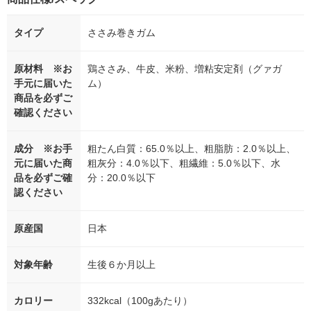
タイプ
ささみ巻きガム
原材料 ※お
鶏ささみ、牛皮、米粉、増粘安定剤（グァガ
手元に届いた
ム）
商品を必ずご
確認ください
成分 ※お手
粗たん白質：65.0％以上、粗脂肪：2.0％以上、
元に届いた商
粗灰分：4.0％以下、粗繊維：5.0％以下、水
品を必ずご確
分：20.0％以下
認ください
原産国
日本
対象年齢
生後６か月以上
カロリー
332kcal（100gあたり）