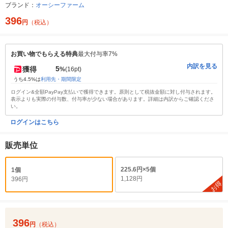
ブランド：
オーシーファーム
396
円
（税込）
お買い物でもらえる特典
最大付与率7%
内訳を見る
5
獲得
%
(16pt)
うち4.5%は
利用先・期間限定
ログイン&全額PayPay支払いで獲得できます。原則として税抜金額に対し付与されます。
表示よりも実際の付与数、付与率が少ない場合があります。詳細は内訳からご確認くださ
い。
ログインはこちら
販売単位
225.6円×5個
1個
1,128円
396円
お得
396
円
（税込）