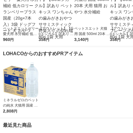
ペットスエットゼリー
【アウトレット】【G
ペットスエット 犬猫
【アウトレッ
愛犬用 水分補給 低カ
oエシカル】訳あり ペ
用 国産 500ml 20本 犬
oエシカル】訳
ロリー クランベリー
960
ットキッス ワンちゃ
358
用 猫用 おやつ 水分補
3,140
ットキッス ワ
358
円
円
円
円
プラス 国産（20g×7
んの歯みがきおやつ
給
んの歯みがき
本入）3袋 ドッグフー
ササミスティック 野
ササミスティッ
LOHACOからのおすすめPRアイテム
ド 犬 おやつ
菜入り の切れ端 80g
レーン の切れ端
1袋 犬用
1袋 犬用
ミネラルゼロのペット
の純水 犬猫用 国産 2L
1ケース（1本×6）森
2,808
円
乳サンワールド 犬用
猫用 水分補給
最近見た商品