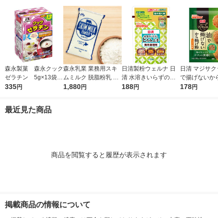
森永製菓 森永クック
森永乳業 業務用スキ
日清製粉ウェルナ 日
日清 マジサク
ゼラチン 5g×13袋
ムミルク 脱脂粉乳 北
清 水溶きいらずのと
で揚げないか
ゼラチンパウダー
335
海道生乳100% 1袋
1,880
ろみ上手 詰め替え用
188
しょうゆ味 鶏
178
円
円
円
円
（1kg） 常温保存
1個
枚分 1個 日
ェルナ
最近見た商品
商品を閲覧すると履歴が表示されます
掲載商品の情報について