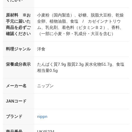
原材料 ※お
小麦粉（国内製造）、砂糖、脱脂大豆粉、乾燥
手元に届いた
全卵、植物油脂、食塩 / カゼインナトリウ
商品を必ずご
ム、乳化剤、着色料（ビタミンＢ２）、香料、
確認ください
（一部に小麦・卵・乳成分・大豆を含む）
料理ジャンル
洋食
栄養成分表示
たんぱく質7.9g 脂質2.3g 炭水化物51.7g、食塩
相当量0.5g
メーカー名
ニップン
JANコード
ブランド
nippn
商品番号
UK45234