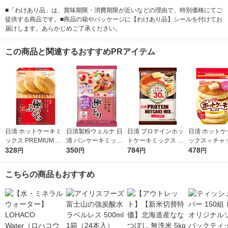
■「わけあり品」は、賞味期限・消費期限が近いなどの理由で、特別価格にてご
提供する商品です。■商品の箱やパッケージに【わけあり品】シールを付けてお
届けします。あらかじめご了承ください。
この商品と関連するおすすめPRアイテム
日清 ホットケーキミ
日清製粉ウェルナ 日
日清 プロテインホッ
日清 ホットケ
ックス PREMIUM 極
清 パンケーキミック
トケーキミックス し
ックス＜チャ
ふっくら 国内麦小麦
328
ス 極しっとり 国内麦
350
っとり食感 200g×3袋
784
400g 1セッ
478
円
円
円
円
粉使用 1個 日清製粉
小麦粉100％使用 (48
入 1個 日清製粉ウェ
日清製粉ウェ
ウェルナ
0g) ×1個
ルナ 高たんぱく
こちらの商品もおすすめ