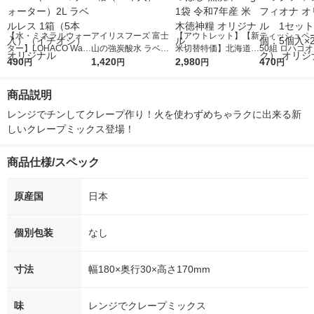
【水・ミネラルウォー
アイリスフーズ 富士
【アウトレット】【新
ティッシュペー
ター】LOHACO Wate
山の強炭酸水 ラベル
米切替特価】北海道産
50組 ロハコ
r（ロハコウォータ
490
レス 500ml 1箱（24
1,420
ななつぼし 無洗米 5k
2,980
ルソフトパッ
470
円
円
円
円
ー）2L ラベルレス 1
本入）
g 1袋 令和7年産 米 木
シュ フィオナ
箱（5本入）（イチオ
徳神糧 オリジナル
ナル 1セット
商品説明
シ） オリジナル
個：5個入×2
オリジナル
レンジでチンしてクレープ作り！火を使わずめちゃラクに出来る新
しいクレープミックス登場！
商品仕様/スペック
原産国
日本
個別包装
なし
寸法
幅180×奥行30×高さ170mm
味
レンジでクレープミックス