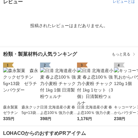
レビュー
レビューとは
投稿されたレビューはまだありません。
粉類・製菓材料の人気ランキング
もっと見る
1
2
3
4
森永製菓 森永クック
日清 北海道産小麦 春
日清 北海道産小麦 春
キッコーマン 
ゼラチン 5g×13袋
よ恋100％ 強力小麦粉
よ恋100％ 強力小麦粉
からパウダー 1
ゼラチンパウダー
335
チャック付 1kg 1個 日
398
チャック付 1kg 1セッ
1,176
個
238
円
円
円
円
清製粉ウェルナ
ト（3個）日清製粉ウ
ェルナ
LOHACOからのおすすめPRアイテム