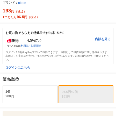
ブランド：
nippn
193
円
（税込）
96.5
1つあたり
円
（税込）
お買い物でもらえる特典
最大付与率15.5%
内訳を見る
4.5
獲得
%
(7pt)
うち4.5%は
利用先・期間限定
ログイン&全額PayPay支払いで獲得できます。原則として税抜金額に対し付与されます。
表示よりも実際の付与数、付与率が少ない場合があります。詳細は内訳からご確認くださ
い。
ログインはこちら
販売単位
1個
96.5円×2個
208円
193円