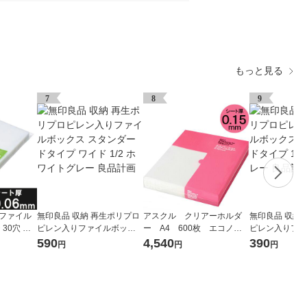
もっと見る
7
8
9
式ファイル
無印良品 収納 再生ポリプロ
アスクル クリアーホルダ
無印良品 収納
30穴 厚
ピレン入りファイルボック
ー A4 600枚 エコノミ
ピレン入りファ
0枚） オ
ス スタンダードタイプ ワイ
ースリム ファイル オリジ
ス スタンダード
590
4,540
390
円
円
円
ド 1/2 ホワイトグレー 良品
ナル
ホワイトグレー
計画