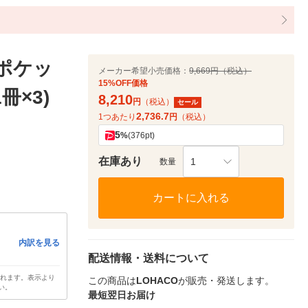
0ポケッ
メーカー希望小売価格：
9,669円（税込）
15%OFF価格
冊×3)
8,210
円
（税込）
セール
2,736.7
1つあたり
円
（税込）
5
%
(376pt)
在庫あり
1
数量
カートに入れる
内訳を見る
配送情報・送料について
されます。表示より
この商品は
LOHACO
が販売・発送します。
い。
最短翌日お届け