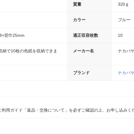
質量
320ｇ
カラー
ブルー
4×背巾25mm
適正収容枚数
10
収納で10枚の色紙を収納できま
メーカー名
ナカバ
ブランド
ナカバ
ご利用ガイド「返品・交換について」を必ずご確認の上、お申し込みく