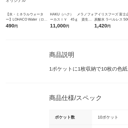
【水・ミネラルウォータ
HAKU（ハク） メラノフォ
アイリスフーズ 富士
ー】LOHACO Water（ロハ
ーカスＩＶ 45ｇ 資生
炭酸水 ラベルレス 500
コウォーター）2L ラベルレ
堂 おまけ付き
箱（24本入）
490
11,000
1,420
円
円
円
ス 1箱（5本入）（イチオ
シ） オリジナル
商品説明
1ポケットに1枚収納で10枚の色
商品仕様/スペック
ポケット数
10ポケット