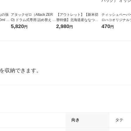
山の強
アタックゼロ（Attack ZER
【アウトレット】【新米切
ティッシュペーパー
ml 1
O) ドラム式専用 詰め替え メ
替特価】北海道産ななつぼ
ロハコオリジナル
ガジャンボ 2300g 1セット
し 無洗米 5kg 1袋 令和7年産
ックティッシュ フ
5,820
2,980
470
円
円
円
（2個入) 洗濯洗剤 花王
米 木徳神糧 オリジナル
リジナル 1セット
5個入×2パック）
ル
紙を収納できます。
向き
タテ