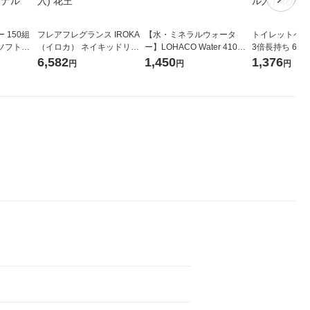
 150組
フレアフレグランス IROKA
【水・ミネラルウォータ
トイレットペー
ソフトパ
（イロカ） ネイキッドリリ
ー】LOHACO Water 410ml
3倍長持ち 6ロール 75
ィオナ オ
ーの香り 柔軟剤 詰め替え 超
1箱（20本入）ラベルレス
紙配合 スコッ
6,582
1,450
1,376
円
円
円
（10個：
特大 1200ml 1セット（5個
（イチオシ） オリジナル
パック 1セット
 オリジナ
入) 花王
ロール入）花の