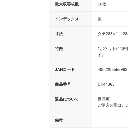
最大収容枚数
10枚
インデックス
無
寸法
タテ288×ヨコ28
特徴
1ポケットに1枚
す。
JANコード
4902205556992
商品番号
UK44363
返品について
返品可
ご購入の際は、
備考