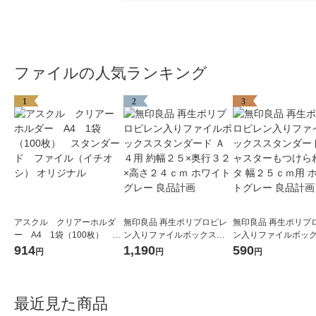
ファイルの人気ランキング
1
2
3
アスクル クリアーホルダ
無印良品 再生ポリプロピレ
無印良品 再生ポリプ
ー A4 1袋（100枚） ス
ン入りファイルボックスス
ン入りファイルボッ
タンダード ファイル（イ
タンダード Ａ４用 約幅２５
タンダード用キャス
914
1,190
590
円
円
円
チオシ） オリジナル
×奥行３２×高さ２４ｃｍ ホ
つけられるフタ 幅２
ワイトグレー 良品計画
用 ホワイトグレー 良
最近見た商品