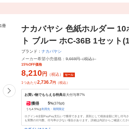
ナカバヤシ 色紙ホルダー 1
ト ブルー ホC-36B 1セット(1
ナカバヤシ
ブランド：
メーカー希望小売価格：
9,669円（税込）
15%OFF価格
8,210
円
（税込）
セール
2,736.7
1つあたり
円
（税込）
お買い物でもらえる特典
最大付与率7%
5
獲得
%
(376pt)
うち4.5%は
利用先・期間限定
ログイン&全額PayPay支払いで獲得できます。原則として税抜金額に対し付与
も実際の付与数、付与率が少ない場合があります。詳細は内訳からご確認くださ