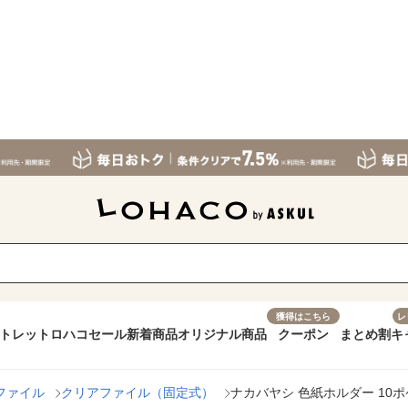
獲得はこちら
レ
トレット
ロハコセール
新着商品
オリジナル商品
クーポン
まとめ割
キ
ファイル
クリアファイル（固定式）
ナカバヤシ 色紙ホルダー 10ポケッ