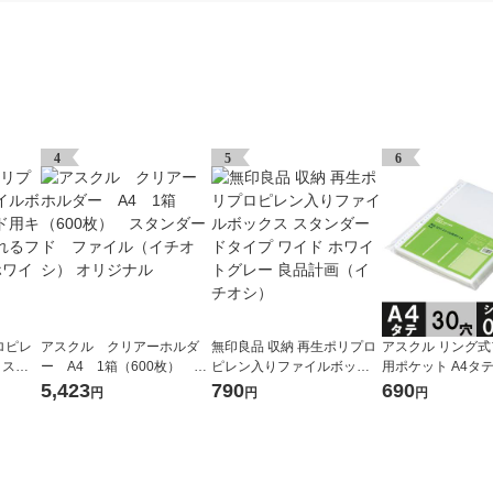
4
5
6
ロピレ
アスクル クリアーホルダ
無印良品 収納 再生ポリプロ
アスクル リング
クスス
ー A4 1箱（600枚） ス
ピレン入りファイルボック
用ポケット A4タテ 
ターも
タンダード ファイル（イ
ス スタンダードタイプ ワイ
さ0.06mm 1袋（10
5,423
790
690
円
円
円
５ｃｍ
チオシ） オリジナル
ド ホワイトグレー 良品計画
リジナル
品計画
（イチオシ）