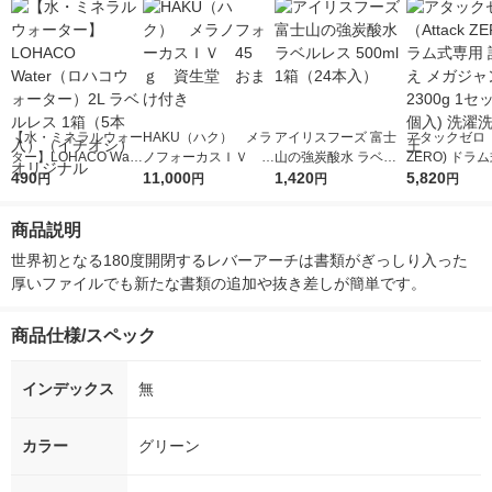
【水・ミネラルウォー
HAKU（ハク） メラ
アイリスフーズ 富士
アタックゼロ（A
ター】LOHACO Wate
ノフォーカスＩＶ 4
山の強炭酸水 ラベル
ZERO) ドラ
r（ロハコウォータ
490
5ｇ 資生堂 おまけ
11,000
レス 500ml 1箱（24
1,420
詰め替え メガ
5,820
円
円
円
円
ー）2L ラベルレス 1
付き
本入）
ボ 2300g 1
箱（5本入）（イチオ
個入) 洗濯洗剤
商品説明
シ） オリジナル
世界初となる180度開閉するレバーアーチは書類がぎっしり入った
厚いファイルでも新たな書類の追加や抜き差しが簡単です。
商品仕様/スペック
インデックス
無
カラー
グリーン