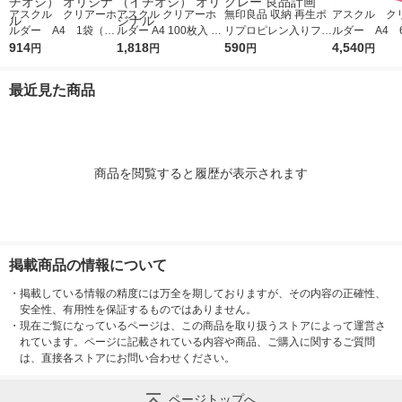
アスクル クリアーホ
アスクル クリアーホ
無印良品 収納 再生ポ
アスクル ク
ルダー A4 1袋（10
ルダー A4 100枚入 ス
リプロピレン入りファ
ルダー A4 
0枚） スタンダー
914
タンダード ファイル
1,818
イルボックス スタン
590
エコノミース
4,540
円
円
円
円
ド ファイル（イチオ
1セット（100枚×2
ダードタイプ ホワイ
ァイル オ
シ） オリジナル
袋）（イチオシ） オ
トグレー 良品計画
最近見た商品
リジナル
商品を閲覧すると履歴が表示されます
掲載商品の情報について
・
掲載している情報の精度には万全を期しておりますが、その内容の正確性、
安全性、有用性を保証するものではありません。
・
現在ご覧になっているページは、この商品を取り扱うストアによって運営さ
れています。ページに記載されている内容や商品、ご購入に関するご質問
は、直接各ストアにお問い合わせください。
ページトップへ