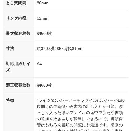
とじ穴間隔
80mm
リング内径
62mm
最大収容枚数
約600枚
寸法
縦320×横285×背幅81mm
対応用紙サイ
A4
ズ
適正収容枚数
約600枚
特徴
“ライツ”のレバーアーチファイルはレバーが180
度開くので両側から書類の出し入れが可能。ぎ
っしり入った厚いファイルの途中で新たな書類
の追加や抜き差しが簡単にできるので、書類保
管はもちろん書類の閲覧にも最適です。従来の