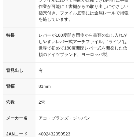
ファイルに比べて時間が短縮でき効率的に事務
作業が可能に！書棚からの取り出しにやさしい
指穴付き、ファイル底部には金属レールで補強
を施しています。
特長
レバーが180度開き両側から書類の出し入れが
しやすいレバー式アーチファイル。“ライツ”は
世界で初めて180度開閉レバー式を開発した信
頼のドイツブランド。ヨーロッパ製。
背見出し
有
背幅
81mm
穴数
2穴
メーカー名
アコ・ブランズ・ジャパン
JANコード
4002432359523