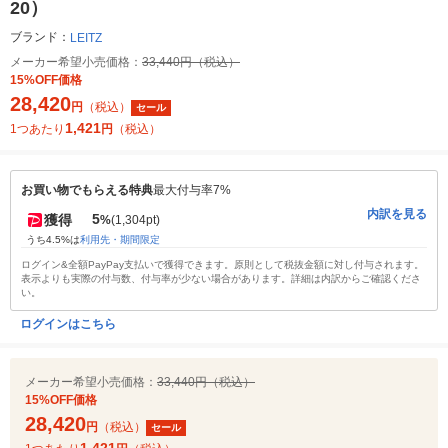
20）
ブランド：
LEITZ
メーカー希望小売価格：
33,440円（税込）
15%OFF価格
28,420
円
（税込）
セール
1,421
1つあたり
円
（税込）
お買い物でもらえる特典
最大付与率7%
内訳を見る
5
獲得
%
(1,304pt)
うち4.5%は
利用先・期間限定
ログイン&全額PayPay支払いで獲得できます。原則として税抜金額に対し付与されます。
表示よりも実際の付与数、付与率が少ない場合があります。詳細は内訳からご確認くださ
い。
ログインはこちら
メーカー希望小売価格：
33,440円（税込）
15%OFF価格
28,420
円
（税込）
セール