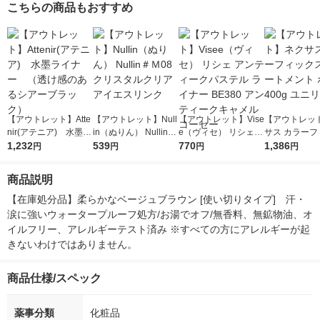
こちらの商品もおすすめ
【アウトレット】Atte
【アウトレット】Null
【アウトレット】Vise
【アウトレッ
nir(アテニア) 水墨ラ
in（ぬりん） Nullin＃
e（ヴィセ） リシェ
サス カラーフ
イナー （透け感のあ
1,232
Ｍ08 クリスタルクリ
539
アンティークパステル
770
ス トリートメ
1,386
円
円
円
円
るシアーブラック）
ア アイエスリンク
ライナー BE380 アン
ンプ 400g 
ティークキャメル コ
商品説明
ーセー
【在庫処分品】柔らかなベージュブラウン [使い切りタイプ]　汗・
涙に強いウォータープルーフ処方/お湯でオフ/無香料、無鉱物油、オ
イルフリー、アレルギーテスト済み ※すべての方にアレルギーが起
きないわけではありません。
商品仕様/スペック
薬事分類
化粧品