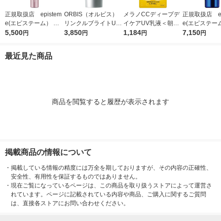
正規取扱店 epistem
ORBIS（オルビス）
メラノCCディープデ
正規取扱店 ep
e(エピステーム） パ
リンクルブライトUV
イケアUV乳液＜朝用
e(エピステー
ワライズラッシュセラ
5,500
プロテクター N 50g
3,850
日焼け止め乳液＞50g
1,184
ワイトUVレー
7,150
円
円
円
円
ム 4.5ml まつげ美容
（医薬部外品）
SPF50+・PA++++ロ
F50+／PA++
液
ート製薬
日焼け止め
最近見た商品
商品を閲覧すると履歴が表示されます
掲載商品の情報について
・
掲載している情報の精度には万全を期しておりますが、その内容の正確性、
安全性、有用性を保証するものではありません。
・
現在ご覧になっているページは、この商品を取り扱うストアによって運営さ
れています。ページに記載されている内容や商品、ご購入に関するご質問
は、直接各ストアにお問い合わせください。