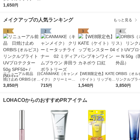
Ｋー1Kanebo（カネ
1,650
円
ボウ）
メイクアップの人気ランキング
もっと見る
1
2
3
4
リニューアル前品 日
CANMAKE（キャンメ
【WEB限定色】KATE
ORBIS（オ
焼け止め ORBIS (オル
イク） クリーミータ
（ケイト）リップモン
リンクルブラ
ビス) リンクルブライ
3,850
ッチライナー 02 ミ
715
スター 04 パンプキン
1,540
プロテクター N
3,850
円
円
円
円
トUVプロテクター 50
ディアムブラウン 井
ワイン カネボウ 口紅
（医薬部外品
g SPF50+ / PA++++
田ラボラトリーズ
LOHACOからのおすすめPRアイテム