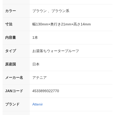
カラー
ブラウン 、ブラウン系
寸法
幅130mm×奥行き21mm×高さ14mm
内容量
1本
タイプ
お湯落ちウォータープルーフ
原産国
日本
メーカー名
アテニア
JANコード
4533899322770
ブランド
Attenir