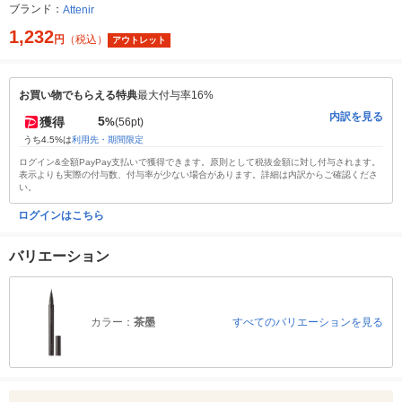
ブランド：
Attenir
1,232
円
（税込）
アウトレット
お買い物でもらえる特典
最大付与率16%
内訳を見る
5
獲得
%
(56pt)
うち4.5%は
利用先・期間限定
ログイン&全額PayPay支払いで獲得できます。原則として税抜金額に対し付与されます。
表示よりも実際の付与数、付与率が少ない場合があります。詳細は内訳からご確認くださ
い。
ログインはこちら
バリエーション
カラー：
茶墨
すべてのバリエーションを見る