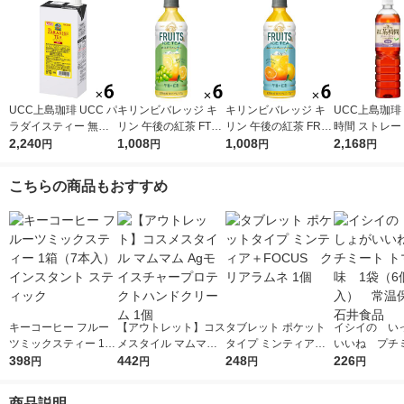
UCC上島珈琲 UCC パ
キリンビバレッジ キ
キリンビバレッジ キ
UCC上島珈琲
ラダイスティー 無糖
リン 午後の紅茶 FTUI
リン 午後の紅茶 FRUI
時間 ストレー
1000ml 1箱（6本入）
2,240
TS ＆ ICE TEA （フ
1,008
TS ＆ ICE TEA （フ
1,008
ー 無糖 900ml
2,168
円
円
円
円
ルーツ＆アイスティ
ルーツ＆アイスティ
2本入）
ー） 白ぶどうとレモ
ー） オレンジとグレ
こちらの商品もおすすめ
ン 500ml 1セット（6
ープフルーツ 500ml 1
本）
セット（6本）
キーコーヒー フルー
【アウトレット】コス
タブレット ポケット
イシイの い
ツミックスティー 1箱
メスタイル マムマム
タイプ ミンティア＋F
いいね プチ
（7本入） インスタン
398
Agモイスチャープロ
442
OCUS クリアラムネ
248
トマト味 1袋
226
円
円
円
円
ト スティック
テクトハンドクリーム
1個
入） 常温保
1個
食品
商品説明