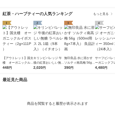
紅茶・ハーブティーの人気ランキング
もっと見る
1
2
3
4
【アウトレット】国太
キリンビバレッジ 午
無印良品 水に溶かす
サーフビバレッ
楼 オーガニックルイ
後の紅茶おいしい無糖
ソルティ南高梅 56g
ーガニックフ
ボスティー（2g×111P
448
ラベルレス 2L 1箱（9
2,020
（500ml用8g×7本
390
ハーブティー 35
4,480
円
円
円
円
）
本入）（イチオシ）
入） 良品計画
箱（24本入）
最近見た商品
商品を閲覧すると履歴が表示されます