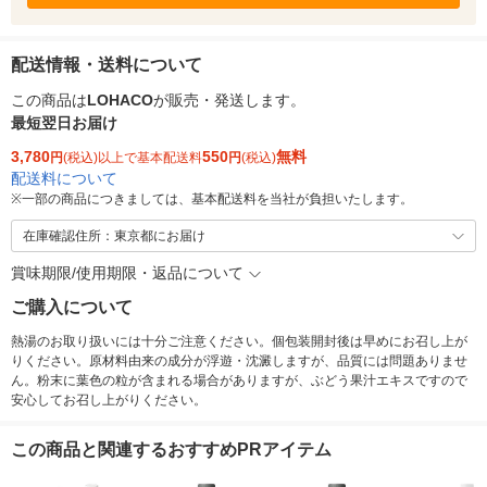
配送情報・送料について
この商品は
LOHACO
が販売・発送します。
最短翌日お届け
3,780
550
無料
円
(税込)以上で基本配送料
円
(税込)
配送料について
※
一部の商品につきましては、基本配送料を当社が負担いたします。
在庫確認住所：東京都にお届け
賞味期限/使用期限・返品について
ご購入について
熱湯のお取り扱いには十分ご注意ください。個包装開封後は早めにお召し上が
りください。原材料由来の成分が浮遊・沈澱しますが、品質には問題ありませ
ん。粉末に葉色の粒が含まれる場合がありますが、ぶどう果汁エキスですので
安心してお召し上がりください。
この商品と関連するおすすめPRアイテム