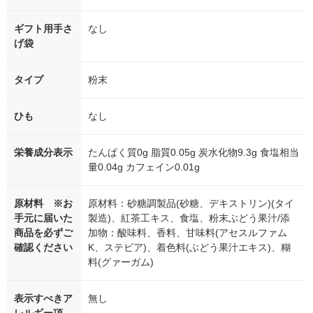
ギフト用手さ
なし
げ袋
タイプ
粉末
ひも
なし
栄養成分表示
たんぱく質0g 脂質0.05g 炭水化物9.3g 食塩相当
量0.04g カフェイン0.01g
原材料 ※お
原材料：砂糖調製品(砂糖、デキストリン)(タイ
手元に届いた
製造)、紅茶工キス、食塩、粉末ぶどう果汁/添
商品を必ずご
加物：酸味料、香料、甘味料(アセスルファム
確認ください
K、ステビア)、着色料(ぶどう果汁エキス)、糊
料(グァーガム)
表示すべきア
無し