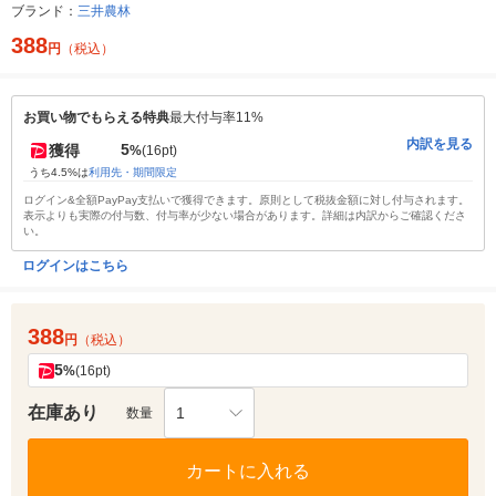
ブランド：
三井農林
388
円
（税込）
お買い物でもらえる特典
最大付与率11%
内訳を見る
5
獲得
%
(16pt)
うち4.5%は
利用先・期間限定
ログイン&全額PayPay支払いで獲得できます。原則として税抜金額に対し付与されます。
表示よりも実際の付与数、付与率が少ない場合があります。詳細は内訳からご確認くださ
い。
ログインはこちら
388
円
（税込）
5
%
(16pt)
在庫あり
1
数量
カートに入れる