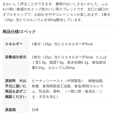
をおいしく摂ることができます。素材のおいしさをいかした、ふん
わり軽い食感のホイップ状のパン用スプレッドです。太口と細口の
ダブルキャップで、お絵かきやデコレーションが楽しめます。1食分
（15g）当たりカルシウムを50mg配合しています。
商品仕様/スペック
エネルギー
1食分（15g）当たりエネルギー97kcal
栄養成分表示
1食分（15g）当たりエネルギー97kcal、たんぱ
く質1.9g、脂質7.6g、炭水化物5.1g、食塩相当
量0.01g、カルシウム50mg
原材料 ※お
ピーナッツペースト（中国製造）、植物油脂、
手元に届いた
粉糖、食用精製加工油脂、食塩/卵殻カルシウ
商品を必ずご
ム、乳化剤、香料、（一部に卵・落花生・ご
確認ください
ま・大豆を含む）
原産国
日本