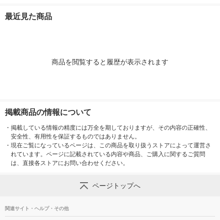
イン産オリーブ100%
イン産オリーブ100%
オイルミルズ
ミルズ 900g 
1本（紙パック） JOY
1本（紙パック） JOY
本
最近見た商品
L
L
商品を閲覧すると履歴が表示されます
掲載商品の情報について
・
掲載している情報の精度には万全を期しておりますが、その内容の正確性、
安全性、有用性を保証するものではありません。
・
現在ご覧になっているページは、この商品を取り扱うストアによって運営さ
れています。ページに記載されている内容や商品、ご購入に関するご質問
は、直接各ストアにお問い合わせください。
ページトップへ
関連サイト・ヘルプ・その他