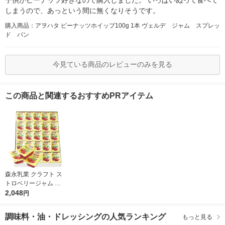
子供がピーナッツ好きなので購入しました。 いっぱいぬって食べて
しまうので、あっという間に無くなりそうです。
購入商品：アヲハタ ピーナッツホイップ100g 1本 ヴェルデ ジャム スプレッ
ド パン
今見ている商品のレビューのみを見る
この商品と関連するおすすめPRアイテム
森永乳業 クラフト ス
トロベリージャム （1
4g×50個） 1箱 いちご
2,048
円
ジャム イチゴジャム
使い切り 小分け 個包
調味料・油・ドレッシングの人気ランキング
もっと見る
装 常温保存