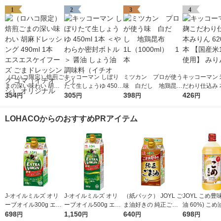
1
2
3
4
（ロハコ限定）焙煎ご
キッコーマン しぼり
ミツカン プロが使う
キッコーマン 
まの深い味わい 胡麻
たて生しょうゆ 450m
味 白だし 地鶏昆
だわり仕込み 
ドレッシング 490ml 1
354
l 1本 ＜やわらか密封
305
布 1L（1000ml）
398
ん 620ml 1
426
円
円
円
円
本 エスエスケイフー
ボトル＞ 醤油 しょう
1本
米100％使用
ズ ごまドレッシング
油 調味料（イチオ
LOHACOからのおすすめPRアイテム
ゴマ（イチオシ） オ
シ）
リジナル
J-オイルミルズ オリ
J-オイルミルズ オリ
（紙パック） JOYL ご
JOYL こめ豊味
ーブオイル300g エキ
ーブオイル500g エキ
ま油好きの 純正ごま
油 60%) こめ油 ブレ
ストラバージン スペ
698
ストラバージン スペ
1,150
油 300g 1本 味の素 J-
640
ンド 味の素 J
698
円
円
円
円