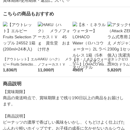
賞味期限/使用期限・返品について
こちらの商品もおすすめ
【アウトレット】エル
HAKU（ハク） メラ
【水・ミネラルウォー
アタックゼロ（A
ビー Fruits Selection
ノフォーカスＩＶ 4
ター】LOHACO Wate
ZERO) ドラ
アップル 24552 1箱(2
1,836
5ｇ 資生堂 おまけ
11,000
r（ロハコウォータ
490
詰め替え メガ
5,820
円
円
円
円
00ml×24本入)
付き
ー）2L ラベルレス 1
ボ 2300g 1
箱（5本入）（イチオ
個入) 洗濯洗剤
商品説明
シ） オリジナル
【賞味期限】

商品の発送時点で、賞味期限まで残り190日以上の商品をお届けし
ます。

【商品説明】

ピーナッツの濃厚で香ばしい風味をいかし、くちどけよく仕上げた
ふんわり軽いホイップです。お子様の成長に欠かせないカルシウム