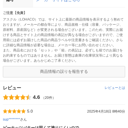
ご注意【免責】
アスクル（LOHACO）では、サイト上に最新の商品情報を表示するよう努めて
おりますが、メーカーの都合等により、商品規格・仕様（容量、パッケージ、
原材料、原産国など）が変更される場合がございます。このため、実際にお届
けする商品とサイト上の商品情報の表記が異なる場合がございますので、ご使
用前には必ずお届けした商品の商品ラベルや注意書きをご確認ください。さら
に詳細な商品情報が必要な場合は、メーカー等にお問い合わせください。
また、商品名における「セット」や「箱」の表記は、必ずしも箱でのお届けを
お約束するものではありません。お届け形態は倉庫の在庫状況等により異なる
場合がございます。あらかじめご了承ください。
商品情報の誤りを報告する
レビュー
レビューとは
4.6
（20件）
5.0
2025年4月18日 8時40分
sup********
さん
ピーナッツバターは固くて塗りにくいので…