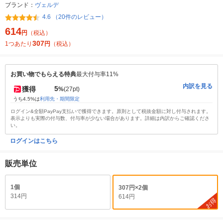
ブランド：
ヴェルデ
4.6 （20件のレビュー）
614
円
（税込）
307
1つあたり
円
（税込）
お買い物でもらえる特典
最大付与率11%
内訳を見る
5
獲得
%
(27pt)
うち4.5%は
利用先・期間限定
ログイン&全額PayPay支払いで獲得できます。原則として税抜金額に対し付与されます。
表示よりも実際の付与数、付与率が少ない場合があります。詳細は内訳からご確認くださ
い。
ログインはこちら
販売単位
1個
307円×2個
314円
614円
お得