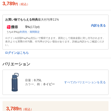
3,789
円
（税込）
お買い物でもらえる特典
最大付与率11%
内訳を見る
5
獲得
%
(172pt)
うち4.5%は
利用先・期間限定
ログイン&全額PayPay支払いで獲得できます。原則として税抜金額に対し付与されます。
表示よりも実際の付与数、付与率が少ない場合があります。詳細は内訳からご確認くださ
い。
ログインはこちら
バリエーション
容量：
0.75L
すべてのバリエーションを見る
カラー、柄：
ネイビー
3,789
円
（税込）