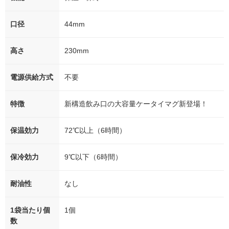
口径
44mm
高さ
230mm
電源供給方式
不要
特徴
新構造飲み口の大容量ケータイマグ新登場！
保温効力
72℃以上（6時間）
保冷効力
9℃以下（6時間）
耐油性
なし
1袋当たり個
1個
数