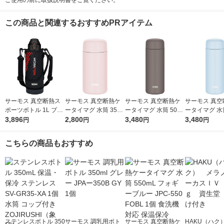
ご使用の前に取扱説明書をご覧ください。
この商品と関連するおすすめPRアイテム
サーモス 真空断熱ス
サーモス 真空断熱ケ
サーモス 真空断熱ケ
サーモス 真空
ポーツボトル 1L ブラ
ータイマグ 水筒 350
ータイマグ 水筒 500
ータイマグ 水筒
ックオレンジ FJS-10
3,896
mL ソフトピンク JPB
2,800
mL フォギーブラウン
3,480
mL ソフトブル
3,480
円
円
円
円
00F BKOR1個
-350 SFPK 1個 食洗機
JPB-500 FOBW 1個
-500 SFBL 
対応 保温保冷
食洗機対応 保温保冷
対応 保温保冷
こちらの商品もおすすめ
ステンレスボトル 350
サーモス 調乳用ボト
サーモス 真空断熱ケ
HAKU（ハク