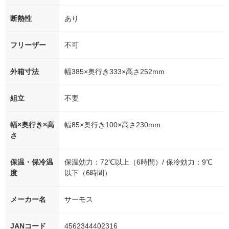
断熱性
あり
フリーザー
不可
外箱寸法
幅385×奥行き333×高さ252mm
組立
不要
幅×奥行き×高
幅85×奥行き100×高さ230mm
さ
保温・保冷温
保温効力：72℃以上（6時間）/ 保冷効力：9℃
度
以下（6時間）
メーカー名
サーモス
JANコード
4562344402316