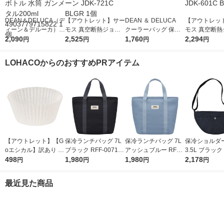
DEAN＆DELUCA（デ
【アウトレット】サー
DEAN ＆ DELUCA
【アウトレッ
ィーン＆デルーカ）
モス 真空断熱ジョッ
クーラーバッグ 保冷
モス 真空断熱
ワンタッチ栓スリムボ
2,090
キ 720ml ブルーグリ
2,525
バッグ グレー S 1個
1,760
キ 600ml ブ
2,294
円
円
円
円
トル 水筒 ガンメタル
ーン JDK-721C BLGR
K-601C BK 1
200ml 49037797158
1個
LOHACOからのおすすめPRアイテム
22 1個
【アウトレット】【G
保冷ランチバッグ 7L
保冷ランチバッグ 7L
保冷ショルダ
oエシカル】訳あり シ
ブラック RFF-0071 B
アッシュブルー RFF-
3.5L ブラック 
モジマ おかずカップ
498
K 1個 トートバッグタ
1,980
0071 ASB 1個 トート
1,980
03 BK 1個 
2,178
円
円
円
円
6号 1本（500枚入）
イプ 4層断熱構造 手
バッグタイプ 4層断熱
ル横3本 保冷
洗いOK サーモス
構造 手洗いOK サーモ
サーモス
最近見た商品
ス