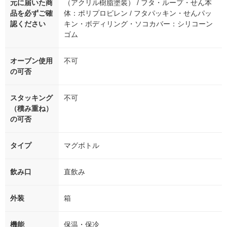
元に届いた商
（アクリル樹脂塗装） / フタ・ループ・せん本
品を必ずご確
体：ポリプロピレン / フタパッキン・せんパッ
認ください
キン・ボディリング・ソコカバー：シリコーン
ゴム
オーブン使用
不可
の可否
スタッキング
不可
（積み重ね）
の可否
タイプ
マグボトル
飲み口
直飲み
外装
箱
機能
保温・保冷