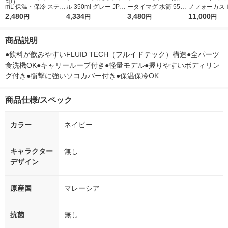
mL 保温・保冷 ステン
ル 350ml グレー JPA
ータイマグ 水筒 550
ノフォーカス
レス SV-GR35-XA 1個
2,480
ー350B GY 1個
4,334
mL フォギーブルー J
3,480
5ｇ 資生堂
11,000
円
円
円
円
水筒 コップ付き ZOJI
PC-550 FOBL 1個 食
付き
RUSHI（象印）
洗機対応 保温保冷
商品説明
●飲料が飲みやすいFLUID TECH（フルイドテック）構造●全パーツ
食洗機OK●キャリーループ付き●軽量モデル●握りやすいボディリン
グ付き●衝撃に強いソコカバー付き●保温保冷OK
商品仕様/スペック
カラー
ネイビー
キャラクター
無し
デザイン
原産国
マレーシア
抗菌
無し