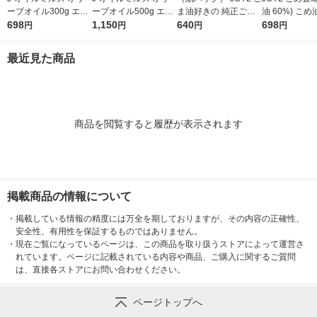
ーブオイル300g エキ
ーブオイル500g エキ
ま油好きの 純正ごま
油 60%) こめ油 ブレ
ストラバージン スペ
698
ストラバージン スペ
1,150
油 300g 1本 味の素 J-
640
ンド 味の素 J
698
円
円
円
円
イン産オリーブ100%
イン産オリーブ100%
オイルミルズ
ミルズ 900g 
1本（紙パック） JOY
1本（紙パック） JOY
本
最近見た商品
L
L
商品を閲覧すると履歴が表示されます
掲載商品の情報について
・
掲載している情報の精度には万全を期しておりますが、その内容の正確性、
安全性、有用性を保証するものではありません。
・
現在ご覧になっているページは、この商品を取り扱うストアによって運営さ
れています。ページに記載されている内容や商品、ご購入に関するご質問
は、直接各ストアにお問い合わせください。
ページトップへ