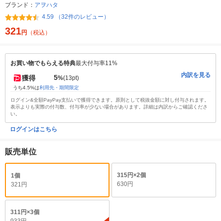
ブランド：
アヲハタ
4.59 （32件のレビュー）
321
円
（税込）
お買い物でもらえる特典
最大付与率11%
内訳を見る
5
獲得
%
(13pt)
うち4.5%は
利用先・期間限定
ログイン&全額PayPay支払いで獲得できます。原則として税抜金額に対し付与されます。
表示よりも実際の付与数、付与率が少ない場合があります。詳細は内訳からご確認くださ
い。
ログインはこちら
販売単位
315円×2個
1個
630円
321円
311円×3個