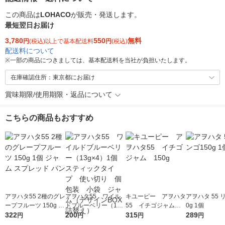
この商品は
LOHACO
が販売・発送します。
最短翌日お届け
3,780
550
無料
円
(税込)以上で基本配送料
円
(税込)
配送料について
※
一部の商品につきましては、基本配送料を当社が負担いたします。
在庫確認住所：東京都にお届け
賞味期限/使用期限・返品について
こちらの商品もおすすめ
アヲハタ55 2種のグレ
アヲハタ55 ワイル
キユーピー アヲハタ
アヲハタ 55 
ープフルーツ 150g 1
ドブルーベリー（13g
55 イチゴジャム 1
0g 1個
個 ジャム スプレッド
322
×4）1個 スティックタ
200
50g
315
289
円
円
円
円
パン
イプ 使い切り 個包