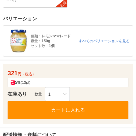
933円
お得
バリエーション
種類：
レモンママレード
容量：
150g
すべてのバリエーションを見る
セット数：
1個
321
円
（税込）
5
%
(13pt)
在庫あり
1
数量
カートに入れる
配送情報・送料について