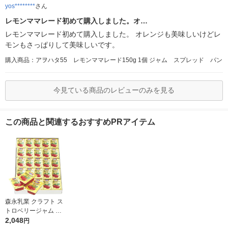
yos********
さん
レモンママレード初めて購入しました。オ…
レモンママレード初めて購入しました。 オレンジも美味しいけどレ
モンもさっぱりして美味しいです。
購入商品：アヲハタ55 レモンママレード150g 1個 ジャム スプレッド パン
今見ている商品のレビューのみを見る
この商品と関連するおすすめPRアイテム
森永乳業 クラフト ス
トロベリージャム （1
4g×50個） 1箱 いちご
2,048
円