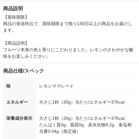
装 小袋 ジャム（デ
商品説明
ザインBOX詰替え）
【賞味期限】

商品の発送時点で、賞味期限まで残り130日以上の商品をお届けし
ます。

【商品説明】

フルーツ本来の色と香りにこだわりました。レモンのさわやかな酸
味をお楽しみください。
商品仕様/スペック
味
レモンママレード
エネルギー
大さじ1杯（20g）当たり/エネルギー37Kcal
栄養成分表示
大さじ1杯（20g）当たり/エネルギー37Kcal、
たんぱく質0g、脂質0g、炭水化物9.2g、食塩相
当量0.04g（推定値）