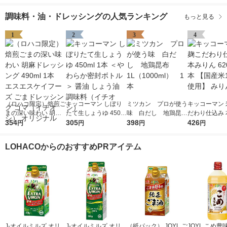
ジャム イチゴジャム
使い切り 小分け 個包
調味料・油・ドレッシングの人気ランキング
もっと見る
装 常温保存
1
2
3
4
（ロハコ限定）焙煎ご
キッコーマン しぼり
ミツカン プロが使う
キッコーマン 
まの深い味わい 胡麻
たて生しょうゆ 450m
味 白だし 地鶏昆
だわり仕込み 
ドレッシング 490ml 1
354
l 1本 ＜やわらか密封
305
布 1L（1000ml）
398
ん 620ml 1
426
円
円
円
円
本 エスエスケイフー
ボトル＞ 醤油 しょう
1本
米100％使用
ズ ごまドレッシング
油 調味料（イチオ
LOHACOからのおすすめPRアイテム
ゴマ（イチオシ） オ
シ）
リジナル
J-オイルミルズ オリ
J-オイルミルズ オリ
（紙パック） JOYL ご
JOYL こめ豊味