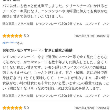
パン以外にも色々と使え重宝しました。クリームチーズにかけると
チーズケーキ風になり、ニンジンラペや肉料理に加えても爽やかな
酸味と甘さで美味しくいただけました。
購入商品：アヲハタ55 レモンママレード150g 2個 ジャム スプレッド パン
5.0
2025年6月19日 15時58分
ckc********
さん
お初のレモンママレード・甘さと酸味が絶妙
レモンのママレード、今まで近所のスーパー等で全く見たこともな
く初めてで、かつママレードも数十年ぶりに購入しました。全くく
どくない程よい甘さです。レモン(薄いスライス小間入り)の酸味は
強くありませんが、ちゃんと感じます。甘さ・酸味、共に絶妙で自
身は好きです♪とても美味しくて、トーストが進みます♬…暑い時・
食欲がない時の軽食にも非常に良いと思います♪この容量ではあっと
いう間になくなりそうなので(焦)、次は大容量のを購入します。
購入商品：アヲハタ55 レモンママレード150g 1個 ジャム スプレッド パン
5.0
2025年4月20日 22時51分