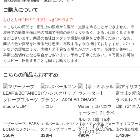
賞味期限/使用期限・返品について
ご購入について
おひとり様 1回のご注文につき120点まで
※こちらの商品は、衛生上の観点から返品・交換を承ることができません。※
屋外での撮影画像は光の加減で実際の商品より明るく、あるいは暗く見える場
合がございます。商品の色味はスタジオ撮影の画像をご参照ください。なお、
商品の色や質感を出来るだけ忠実に再現するよう心掛けておりますが、パソコ
ンなどの環境により、実物と若干異なる場合がございます。※注文が集中し、
早期に品切れとなる場合がございます。予めご了承ください。※写真を許可無
くコピー・転用することは固くお断りします。
こちらの商品もおすすめ
マザーソープ LEAF＆
エポパールコンビバン
【水・ミネラルウォー
アイリスフーズ
BOTANICS グレープ
スクリップ ブラウン
ター】LOHACO Wate
山の強炭酸水 
フルーツ studio CLIP
550
LAKOLE/ラコレ
330
r（ロハコウォータ
490
レス 500ml 1
1,420
円
円
円
円