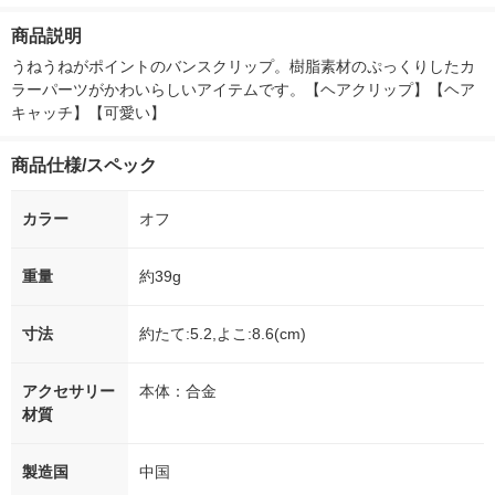
ー）2L ラベルレス 1
本入）
箱（5本入）（イチオ
商品説明
シ） オリジナル
うねうねがポイントのバンスクリップ。樹脂素材のぷっくりしたカ
ラーパーツがかわいらしいアイテムです。【ヘアクリップ】【ヘア
キャッチ】【可愛い】
商品仕様/スペック
カラー
オフ
重量
約39g
寸法
約たて:5.2,よこ:8.6(cm)
アクセサリー
本体：合金
材質
製造国
中国