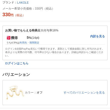
ブランド：
LAKOLE
メーカー希望小売価格：
330円（税込）
330
円
（税込）
お買い物でもらえる特典
最大付与率16%
内訳を見る
5
獲得
%
(14pt)
うち4.5%は
利用先・期間限定
ログイン&全額PayPay支払いで獲得できます。原則として税抜金額に対し付与されます。
表示よりも実際の付与数、付与率が少ない場合があります。詳細は内訳からご確認くださ
い。
ログインはこちら
バリエーション
カラー：
オフ
すべてのバリエーションを見る