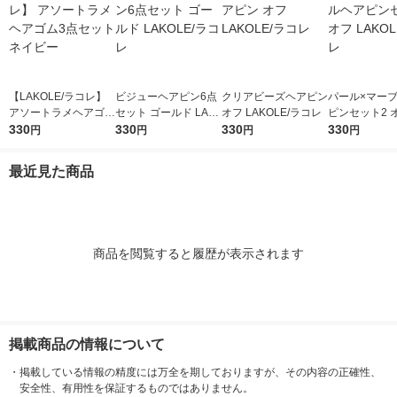
【LAKOLE/ラコレ】
ビジューヘアピン6点
クリアビーズヘアピン
パール×マー
アソートラメヘアゴム
セット ゴールド LAK
オフ LAKOLE/ラコレ
ピンセット2 オ
3点セット ネイビー
330
OLE/ラコレ
330
330
OLE/ラコレ
330
円
円
円
円
最近見た商品
商品を閲覧すると履歴が表示されます
掲載商品の情報について
・
掲載している情報の精度には万全を期しておりますが、その内容の正確性、
安全性、有用性を保証するものではありません。