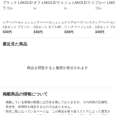
シアーパールシュシュ
シアーパールシュシュ
クリアループバンスク
シアーパール
2点セット ブラック L
2点セット オフ LAKO
リップ ベージュ LAK
2点セット ブル
AKOLE/ラコレ
330
LE/ラコレ
330
OLE/ラコレ
330
OLE/ラコレ
330
円
円
円
円
最近見た商品
商品を閲覧すると履歴が表示されます
掲載商品の情報について
・
掲載している情報の精度には万全を期しておりますが、その内容の正確性、
安全性、有用性を保証するものではありません。
・
現在ご覧になっているページは、この商品を取り扱うストアによって運営さ