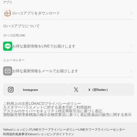
アプリ
ロハコアプリをダウンロード
ロハコアプリについて
ロハコ公式LINE
お得な最新情報をLINEでお届けします
ニュースレター
お得な最新情報をメールでお届けします
Instagram
X（旧Twitter）
ご利用上の注意
LOHACOプライバシーポリシー
カスタマーハラスメントに対する基本方針
ご利用規約
アスクルのサイバーセキュリティ
特定商取引法に基づく表記
酒類販売管理者標識の掲示
古物営業法に基づく表記
医薬品の販売に関する表示
Yahoo!ショッピング
LINEヤフープライバシーポリシー
LINEヤフープライバシーセンター
利用規約
免責事項
Yahoo!ショッピングガイドライン