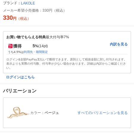
ブランド：
LAKOLE
メーカー希望小売価格：
330円（税込）
330
円
（税込）
お買い物でもらえる特典
最大付与率7%
内訳を見る
5
獲得
%
(14pt)
うち4.5%は
利用先・期間限定
ログイン&全額PayPay支払いで獲得できます。原則として税抜金額に対し付与されます。
表示よりも実際の付与数、付与率が少ない場合があります。詳細は内訳からご確認くださ
い。
ログインはこちら
バリエーション
カラー：
ベージュ
すべてのバリエーションを見る