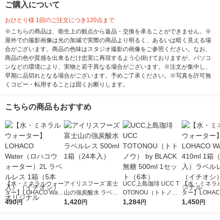
ご購入について
おひとり様 1回のご注文につき120点まで
※こちらの商品は、衛生上の観点から返品・交換を承ることができません。※
屋外での撮影画像は光の加減で実際の商品より明るく、あるいは暗く見える場
合がございます。商品の色味はスタジオ撮影の画像をご参照ください。なお、
商品の色や質感を出来るだけ忠実に再現するよう心掛けておりますが、パソコ
ンなどの環境により、実物と若干異なる場合がございます。※注文が集中し、
早期に品切れとなる場合がございます。予めご了承ください。※写真を許可無
くコピー・転用することは固くお断りします。
こちらの商品もおすすめ
【水・ミネラルウォー
アイリスフーズ 富士
UCC上島珈琲 UCC T
【水・ミネラ
ター】LOHACO Wate
山の強炭酸水 ラベル
OTONOU（トトノ
ター】LOHACO
r（ロハコウォータ
490
レス 500ml 1箱（24
1,420
ウ） by BLACK無糖 5
1,284
r 410ml 1箱
1,450
円
円
円
円
ー）2L ラベルレス 1
本入）
00ml 1セット（6本）
入）ラベルレ
箱（5本入）（イチオ
オシ） オリジ