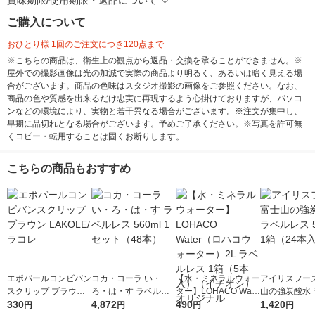
賞味期限/使用期限・返品について
ご購入について
おひとり様 1回のご注文につき120点まで
※こちらの商品は、衛生上の観点から返品・交換を承ることができません。※
屋外での撮影画像は光の加減で実際の商品より明るく、あるいは暗く見える場
合がございます。商品の色味はスタジオ撮影の画像をご参照ください。なお、
商品の色や質感を出来るだけ忠実に再現するよう心掛けておりますが、パソコ
ンなどの環境により、実物と若干異なる場合がございます。※注文が集中し、
早期に品切れとなる場合がございます。予めご了承ください。※写真を許可無
くコピー・転用することは固くお断りします。
こちらの商品もおすすめ
エポパールコンビバン
コカ・コーラ い・
【水・ミネラルウォー
アイリスフーズ
スクリップ ブラウン
ろ・は・す ラベルレ
ター】LOHACO Wate
山の強炭酸水 
LAKOLE/ラコレ
330
ス 560ml 1セット（4
4,872
r（ロハコウォータ
490
レス 500ml 1
1,420
円
円
円
円