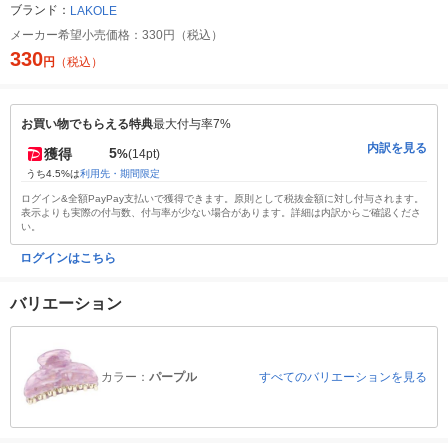
ブランド：
LAKOLE
メーカー希望小売価格：
330円（税込）
330
円
（税込）
お買い物でもらえる特典
最大付与率7%
内訳を見る
5
獲得
%
(14pt)
うち4.5%は
利用先・期間限定
ログイン&全額PayPay支払いで獲得できます。原則として税抜金額に対し付与されます。
表示よりも実際の付与数、付与率が少ない場合があります。詳細は内訳からご確認くださ
い。
ログインはこちら
バリエーション
カラー：
パープル
すべてのバリエーションを見る