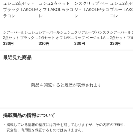
シアーパールシュシュ
シアーパールシュシュ
クリアループバンスク
シアーパール
2点セット ブラック L
2点セット オフ LAKO
リップ ベージュ LAK
2点セット ブル
AKOLE/ラコレ
330
LE/ラコレ
330
OLE/ラコレ
330
OLE/ラコレ
330
円
円
円
円
最近見た商品
商品を閲覧すると履歴が表示されます
掲載商品の情報について
・
掲載している情報の精度には万全を期しておりますが、その内容の正確性、
安全性、有用性を保証するものではありません。