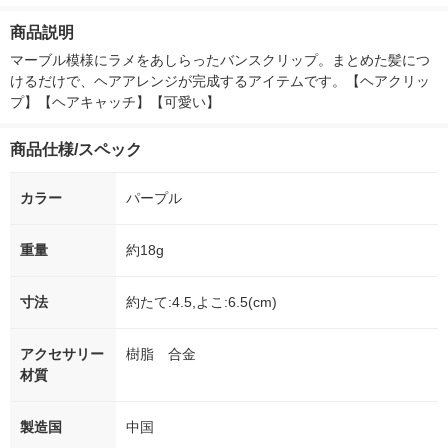
8本）
ー）2L ラベルレス 1
本入）
箱（5本入）（イチオ
商品説明
シ） オリジナル
マーブル模様にラメをあしらったバンスクリップ。まとめた髪につ
けるだけで、ヘアアレンジが完成するアイテムです。【ヘアクリッ
プ】【ヘアキャッチ】【可愛い】
商品仕様/スペック
カラー
パープル
重量
約18g
寸法
約たて:4.5,よこ:6.5(cm)
アクセサリー
樹脂 合金
材質
製造国
中国