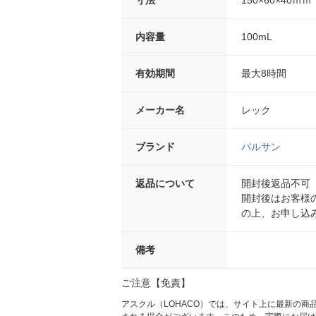
寸法
150×60×40ｍｍ
内容量
100mL
有効期間
最大8時間
メーカー名
レック
ブランド
バルサン
返品について
開封後返品不可
開封後はお客様
の上、お申し込
備考
ご注意【免責】
アスクル（LOHACO）では、サイト上に最新の