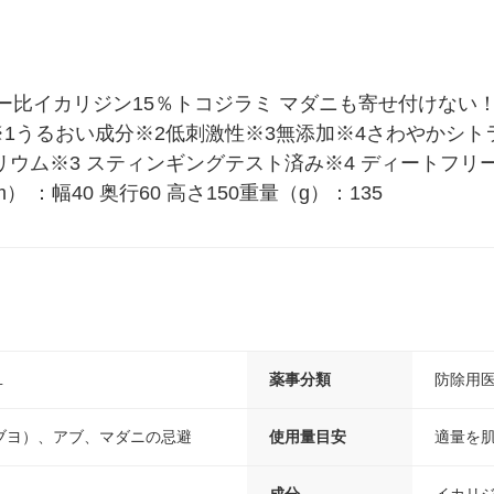
ー比イカリジン15％トコジラミ マダニも寄せ付けない
1うるおい成分※2低刺激性※3無添加※4さわやかシト
リウム※3 スティンギングテスト済み※4 ディートフ
：幅40 奥行60 高さ150重量（g）：135
１
薬事分類
防除用
ブヨ）、アブ、マダニの忌避
使用量目安
適量を