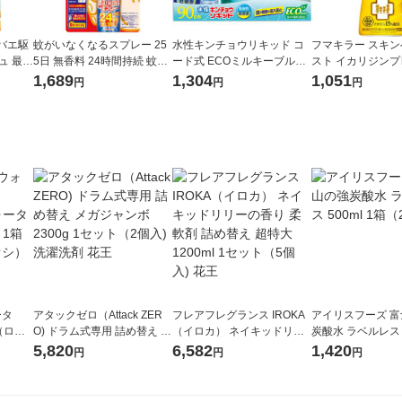
バエ駆
蚊がいなくなるスプレー 25
水性キンチョウリキッド コ
フマキラー スキ
ュ 最大
5日 無香料 24時間持続 蚊取
ード式 ECOミルキーブルー
スト イカリジンプ
 キンチ
り 駆除 殺虫剤 ワンプッシュ
セット 約90日 無香料 器具
00mL トコジラミ アブ マ
1,689
1,304
1,051
円
円
円
1本 大日本除虫菊
+取替えボトル KINCHO キ
ダニ イエダニ 
ンチョー
カカ ヤマビル 
ータ
アタックゼロ（Attack ZER
フレアフレグランス IROKA
アイリスフーズ 
r（ロハ
O) ドラム式専用 詰め替え メ
（イロカ） ネイキッドリリ
炭酸水 ラベルレス 5
ベルレ
ガジャンボ 2300g 1セット
ーの香り 柔軟剤 詰め替え 超
箱（24本入）
5,820
6,582
1,420
円
円
円
チオ
（2個入) 洗濯洗剤 花王
特大 1200ml 1セット（5個
入) 花王