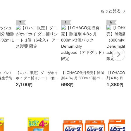
もっと見る
7
8
9
ュプレミ
【ロハコ限定】ダニがホイ
【LOHACO先行発売】除湿
【LOHACO先
 発生予防
ホイ ダニ捕りシート 1個（6
剤 4-8ヶ月 800ml×3個パッ
剤 4-8ヶ月 （8
 フマキラー
枚入） アース製薬 限定
ク Dehumidify addgood（ア
ック）×2 Dehumi
2,100
698
1,380
円
円
円
ドグッド） 限定
od（アドグッド