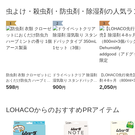
虫よけ・殺虫剤・防虫剤・除湿剤の人気ラ
1
2
3
防虫剤 衣類 クローゼットに
ドライペットクリア 除湿剤
【LOHACO先行発売
おくだけ防虫力 ハーブミン
湿気取り スタンドパックタ
剤 4-8ヶ月 （800ml
トの香り 1個 アース製薬
イプ 350mL 1セット（3個）
ック）×3 Dehumidify
598
900
2,050
円
円
円
od（アドグッド） 限
LOHACOからのおすすめPRアイテム