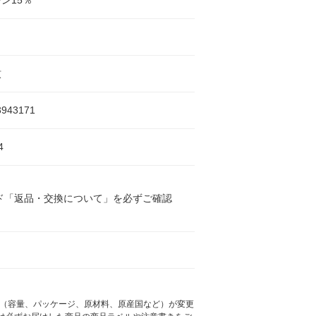
ン15％
蚊
3943171
4
ド「返品・交換について」を必ずご確認
様（容量、パッケージ、原材料、原産国など）が変更