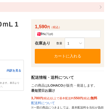
ｍL 1
1,590
円
（税込）
5
%
(71pt)
在庫あり
1
数量
カートに入れる
内訳を見る
配送情報・送料について
されます。表示より
この商品は
LOHACO
が販売・発送します。
い。
最短翌日お届け
3,780
550
無料
円
(税込)以上で基本配送料
円
(税込)
配送料について
※
一部の商品につきましては、基本配送料を当社が負担