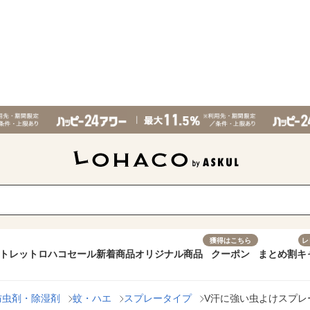
獲得はこちら
レ
トレット
ロハコセール
新着商品
オリジナル商品
クーポン
まとめ割
キ
防虫剤・除湿剤
蚊・ハエ
スプレータイプ
V汗に強い虫よけスプレー1