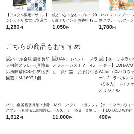
【アスクル限定デザイン】
蚊がいなくなるスプレー 20
コバエ ムエンダー コ
シンカトリ 次世代型 屋内蚊
0回 デザイン缶 無香料 12時
除 スプレー 80プッシ
取り 電源不要 ブラウン容器
間持続 蚊取り 殺虫剤 ワンプ
120畳 1本 KINCHO
1,280
1,050
1,780
円
円
円
200日 無臭 蚊 駆除 玄関 KIN
ッシュ 1本 KINCHO キンチ
ョー
CHO キンチョー 1セット 限
ョー
定
こちらの商品もおすすめ
パール金属 鹿番長印ノ虫除
HAKU（ハク） メラノフォ
【水・ミネラルウォ
スプレー(直噴＆広角噴霧)C
ーカスＩＶ 45ｇ 資生
ー】LOHACO Wate
S×住友化学園芸 UM-1607 1
堂 おまけ付き
コウォーター）2L ラ
1,612
11,000
490
円
円
円
個
ス 1箱（5本入）（イ
シ） オリジナル