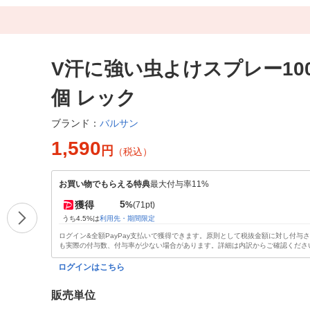
V汗に強い虫よけスプレー100
個 レック
バルサン
ブランド：
1,590
円
（税込）
お買い物でもらえる特典
最大付与率11%
5
獲得
%
(71pt)
うち4.5%は
利用先・期間限定
ログイン&全額PayPay支払いで獲得できます。原則として税抜金額に対し付与
も実際の付与数、付与率が少ない場合があります。詳細は内訳からご確認くださ
ログインはこちら
販売単位