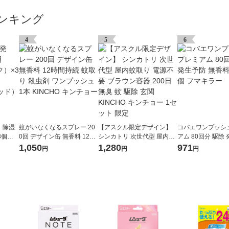
ンキング
4
5
6
】除湿
蚊がいなくなるスプレー 20
【アスクル限定デザイン】
コバエワンプッシ
×3個パ
0回 デザイン缶 無香料 12時
シンカトリ 次世代型 屋内蚊
アム 80回分 駆除
 addgo
間持続 蚊取り 殺虫剤 ワンプ
取り 電源不要 ブラウン容器
無香料 92ml 1個
1,050
1,280
971
円
円
円
定
ッシュ 1本 KINCHO キンチ
200日 無臭 蚊 駆除 玄関 KIN
ョー
CHO キンチョー 1セット 限
定