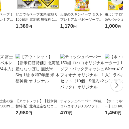
ンベープミ
どこでもベープ未来 蚊取り
天使のスキンベープ ミスト
虫よけアロマ線
レミアム2
150日用 電池式 無香料 1個
プレミアム ベビーソープの
5色パック 線香
フマキラー
香り 200ml 1個 お肌の虫よ
マキラー
1,389
1,170
1,000
円
円
円
ノミ ヌ
け トコジラミ マダニ フ
1本
マキラー
富士山の強
【アウトレット】【新米切
ティッシュペーパー 150組
【水・ミネラル
00ml 1
替特価】北海道産ななつぼ
ロハコオリジナルソフトパ
ー】LOHACO Wa
し 無洗米 5kg 1袋 令和7年産
ックティッシュ フィオナ オ
1箱（20本入
2,980
470
1,450
円
円
円
米 木徳神糧 オリジナル
リジナル 1セット（10個：
（イチオシ） 
5個入×2パック） オリジナ
ル