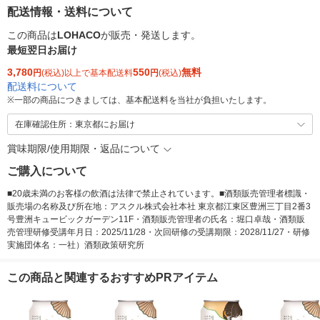
配送情報・送料について
この商品は
LOHACO
が販売・発送します。
最短翌日お届け
3,780
550
無料
円
(税込)以上で基本配送料
円
(税込)
配送料について
※
一部の商品につきましては、基本配送料を当社が負担いたします。
在庫確認住所：東京都にお届け
賞味期限/使用期限・返品について
ご購入について
■20歳未満のお客様の飲酒は法律で禁止されています。■酒類販売管理者標識・
販売場の名称及び所在地：アスクル株式会社本社 東京都江東区豊洲三丁目2番3
号豊洲キュービックガーデン11F・酒類販売管理者の氏名：堀口卓哉・酒類販
売管理研修受講年月日：2025/11/28・次回研修の受講期限：2028/11/27・研修
実施団体名：一社）酒類政策研究所
この商品と関連するおすすめPRアイテム