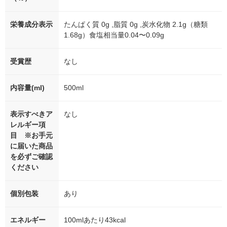
栄養成分表示
たんぱく質 0g ,脂質 0g ,炭水化物 2.1g（糖類
1.68g）食塩相当量0.04〜0.09g
受賞歴
なし
内容量(ml)
500ml
表示すべきア
なし
レルギー項
目 ※お手元
に届いた商品
を必ずご確認
ください
個別包装
あり
エネルギー
100mlあたり43kcal