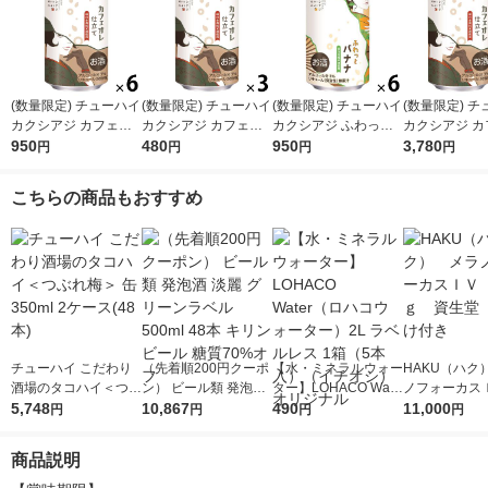
(数量限定) チューハイ
(数量限定) チューハイ
(数量限定) チューハイ
(数量限定) 
カクシアジ カフェオ
カクシアジ カフェオ
カクシアジ ふわっと
カクシアジ カ
レ仕立て 缶 350ml 6
950
レ仕立て 缶 350ml 3
480
バナナ 缶 350ml 6本
950
レ仕立て 缶 35
3,780
円
円
円
円
本
本
ケース(24本)
こちらの商品もおすすめ
チューハイ こだわり
（先着順200円クーポ
【水・ミネラルウォー
HAKU（ハク
酒場のタコハイ＜つぶ
ン） ビール類 発泡酒
ター】LOHACO Wate
ノフォーカス
れ梅＞ 缶 350ml 2ケ
5,748
淡麗 グリーンラベル
10,867
r（ロハコウォータ
490
5ｇ 資生堂
11,000
円
円
円
円
ース(48本)
500ml 48本 キリンビ
ー）2L ラベルレス 1
付き
ール 糖質70%オフ
箱（5本入）（イチオ
商品説明
シ） オリジナル