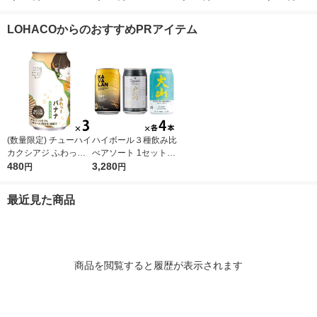
ース(24本) 角ハイ カ
8本)
本) 缶
モン Alc.7% 5
クハイ
本 酎ハイ
LOHACOからのおすすめPRアイテム
(数量限定) チューハイ
ハイボール３種飲み比
カクシアジ ふわっと
べアソート 1セット(1
バナナ 缶 350ml 3本
480
2本) 限定
3,280
円
円
最近見た商品
商品を閲覧すると履歴が表示されます