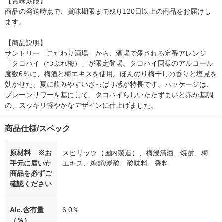
【賞味期限】

商品の発送時点で、賞味期限まで残り120日以上の商品をお届けし
ます。

【商品説明】

サントリー「こだわり酒場」から、酒場で愛される定番アレンジ
「タコハイ（つぶれ梅）」が限定登場。タコハイ同様のアルコール
度数6％に、梅酒と梅エキスを使用。ほんのり梅干しの香りと塩見を
効かせた、夏に飲みやすいさっぱり感が特長です。パッケージは、
プレーンサワーを基にして、タコハイらしいたたずまいと赤が基調
の、スッキリ軽やかなデザインに仕上げました。
商品仕様/スペック
原材料 ※お
スピリッツ（国内製造）、梅浸漬酒、焼酎、梅
手元に届いた
エキス、糖類/炭酸、酸味料、香料
商品を必ずご
確認ください
Alc.含有量
6.0％
（％）