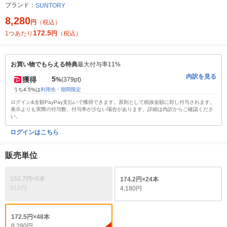
ブランド：
SUNTORY
8,280
円
（税込）
172.5
1つあたり
円
（税込）
お買い物でもらえる特典
最大付与率11%
内訳を見る
5
獲得
%
(379pt)
うち4.5%は
利用先・期間限定
ログイン&全額PayPay支払いで獲得できます。原則として税抜金額に対し付与されます。
表示よりも実際の付与数、付与率が少ない場合があります。詳細は内訳からご確認くださ
い。
ログインはこちら
販売単位
152.7円×6本
174.2円×24本
916円
4,180円
172.5円×48本
8,280円