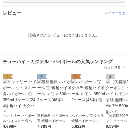
レビュー
レビューとは
投稿されたレビューはまだありません。
チューハイ・カクテル・ハイボールの人気ランキング
もっと見る
1
2
3
4
サントリー ハイボー
送料無料 ハイボール
ハイボール 宝 タカラ
（先着順200
ル ウイスキー 角ハイ
宝 焼酎ハイボール レ
焼酎ハイボール レモ
ン） チューハ
ボール 缶 350ml 1ケ
4,698
モン 500ml 2ケース(4
7,789
ン 350ml 2ケース(48
5,622
ンサワー 氷結 
8,594
円
円
円
円