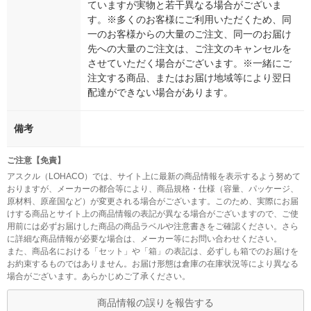
ていますが実物と若干異なる場合がございま
す。※多くのお客様にご利用いただくため、同
一のお客様からの大量のご注文、同一のお届け
先への大量のご注文は、ご注文のキャンセルを
させていただく場合がございます。※一緒にご
注文する商品、またはお届け地域等により翌日
配達ができない場合があります。
備考
ご注意【免責】
アスクル（LOHACO）では、サイト上に最新の商品情報を表示するよう努めて
おりますが、メーカーの都合等により、商品規格・仕様（容量、パッケージ、
原材料、原産国など）が変更される場合がございます。このため、実際にお届
けする商品とサイト上の商品情報の表記が異なる場合がございますので、ご使
用前には必ずお届けした商品の商品ラベルや注意書きをご確認ください。さら
に詳細な商品情報が必要な場合は、メーカー等にお問い合わせください。
また、商品名における「セット」や「箱」の表記は、必ずしも箱でのお届けを
お約束するものではありません。お届け形態は倉庫の在庫状況等により異なる
場合がございます。あらかじめご了承ください。
商品情報の誤りを報告する