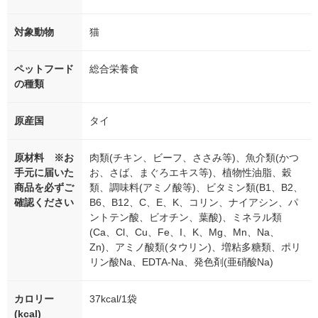
対象動物
猫
ペットフード
総合栄養食
の種類
原産国
タイ
原材料 ※お
肉類(チキン、ビーフ、ささみ等)、魚介類(かつ
手元に届いた
お、さば、まぐろエキス等)、植物性油脂、穀
商品を必ずご
類、調味料(アミノ酸等)、ビタミン類(B1、B2、
確認ください
B6、B12、C、E、K、コリン、ナイアシン、パ
ントテン酸、ビオチン、葉酸)、ミネラル類
(Ca、Cl、Cu、Fe、I、K、Mg、Mn、Na、
Zn)、アミノ酸類(タウリン)、増粘多糖類、ポリ
リン酸Na、EDTA-Na、発色剤(亜硝酸Na)
カロリー
37kcal/1袋
(kcal)