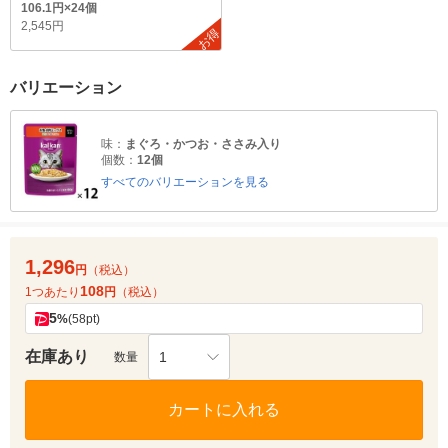
106.1円×24個
2,545円
お得
バリエーション
味：
まぐろ・かつお・ささみ入り
個数：
12個
すべてのバリエーションを見る
1,296
円
（税込）
108
1つあたり
円
（税込）
5
%
(58pt)
在庫あり
1
数量
カートに入れる