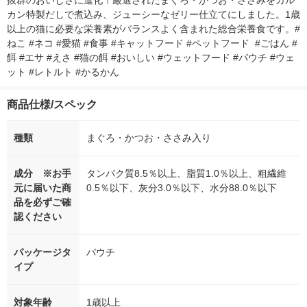
抜群のおいしさに進化！厳選されたまぐろ・かつお・ささみをカル
カン特製だしで煮込み、ジューシーなゼリー仕立てにしました。1歳
以上の猫に必要な栄養素がバランスよく含まれた総合栄養食です。#
ねこ #ネコ #愛猫 #食事 #キャットフード #ペットフード  #ごはん #
餌 #エサ #えさ #猫の餌 #おいしい #ウェットフード #パウチ #ウェ
ット #レトルト #かるかん
商品仕様/スペック
種類
まぐろ・かつお・ささみ入り
成分 ※お手
タンパク質8.5％以上、脂質1.0％以上、粗繊維
元に届いた商
0.5％以下、灰分3.0％以下、水分88.0％以下
品を必ずご確
認ください
パッケージタ
パウチ
イプ
対象年齢
1歳以上