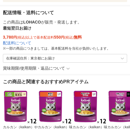
配送情報・送料について
この商品は
LOHACO
が販売・発送します。
最短翌日お届け
3,780
550
無料
円
(税込)以上で基本配送料
円
(税込)
配送料について
※
一部の商品につきましては、基本配送料を当社が負担いたします。
在庫確認住所：東京都にお届け
賞味期限/使用期限・返品について
この商品と関連するおすすめPRアイテム
カルカン（kalkan）や
カルカン（kalkan）味
カルカン（kalkan）味
カルカン（kal