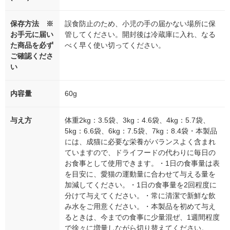
保存方法 ※
誤食防止のため、小児の手の届かない場所に保
お手元に届い
管してください。開封後は冷蔵庫に入れ、なる
た商品を必ず
べく早く使い切ってください。
ご確認くださ
い
内容量
60g
与え方
体重2kg：3.5袋、3kg：4.6袋、4kg：5.7袋、
5kg：6.6袋、6kg：7.5袋、7kg：8.4袋・本製品
には、成猫に必要な栄養がバランスよく含まれ
ていますので、ドライフードの代わりに毎日の
お食事として使用できます。・1日の食事量は表
を目安に、愛猫の運動量に合わせて与える量を
加減してください。・1日の食事量を2回程度に
分けて与えてください。・常に清潔で新鮮な飲
み水をご用意ください。・本製品を初めて与え
るときは、今までの食事に少量混ぜ、1週間程度
で徐々に増量しながら切り替えてください。