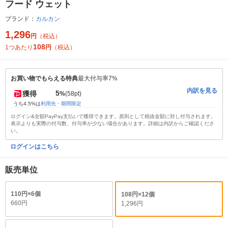
フード ウェット
ブランド：
カルカン
1,296
円
（税込）
108
1つあたり
円
（税込）
お買い物でもらえる特典
最大付与率7%
内訳を見る
5
獲得
%
(58pt)
うち4.5%は
利用先・期間限定
ログイン&全額PayPay支払いで獲得できます。原則として税抜金額に対し付与されます。
表示よりも実際の付与数、付与率が少ない場合があります。詳細は内訳からご確認くださ
い。
ログインはこちら
販売単位
110円×6個
108円×12個
660円
1,296円