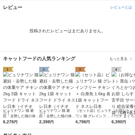
レビュー
レビューとは
投稿されたレビューはまだありません。
キャットフードの人気ランキング
もっと見る
1
2
3
4
ピュリナワン 猫 避
ピュリナワン 猫 避
（セット品）ピュリナ
（お得なセッ
妊・去勢した猫の体重
妊・去勢した猫の体重
ワン 猫 グレインフリ
パウチ まぐろ
ケア チキン 2kg 3袋
6,276
ケア チキン 2kg 1袋
2,398
ー チキン ＋ 白身魚 1.
4,796
お かつお節 し
6,390
円
円
円
円
キャットフード ドラ
キャットフード ドラ
6kg 各1袋 キャットフ
さみ 舌平目 
イ ネスレ日本（イチ
イ ネスレ日本（イチ
ード ネスレ日本
入り 総合栄養食