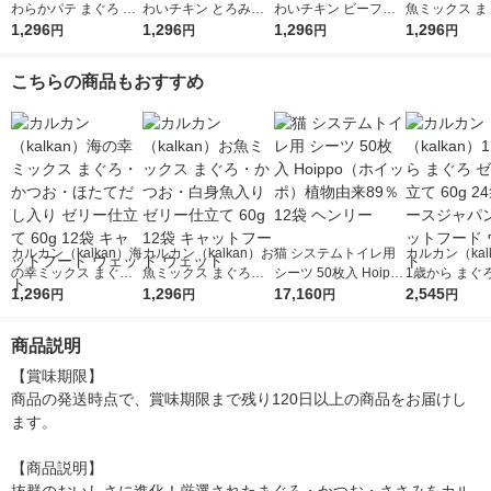
わらかパテ まぐろ た
わいチキン とろみ仕
わいチキン ビーフ入
魚ミックス ま
い入り 着色料・発色
1,296
立て 60g 12袋 マース
1,296
り とろみ仕立て 60g
1,296
かつお・たい入
1,296
円
円
円
円
剤 無添加 60g 12袋 キ
ジャパン キャットフ
12袋 マースジャパン
リー仕立て 60
ャットフード ウェッ
ード ウェット
キャットフード ウェ
キャットフード
こちらの商品もおすすめ
ト
ット
ット
カルカン（kalkan）海
カルカン（kalkan）お
猫 システムトイレ用
カルカン（kal
の幸ミックス まぐ
魚ミックス まぐろ・
シーツ 50枚入 Hoippo
1歳から まぐ
ろ・かつお・ほたてだ
1,296
かつお・白身魚入り
1,296
（ホイッポ）植物由来
17,160
ー仕立て 60g 
2,545
円
円
円
円
し入り ゼリー仕立て
ゼリー仕立て 60g 12
89％ 12袋 ヘンリー
ースジャパン 
60g 12袋 キャットフ
袋 キャットフード ウ
トフード ウェ
商品説明
ード ウェット
ェット
【賞味期限】

商品の発送時点で、賞味期限まで残り120日以上の商品をお届けし
ます。

【商品説明】
