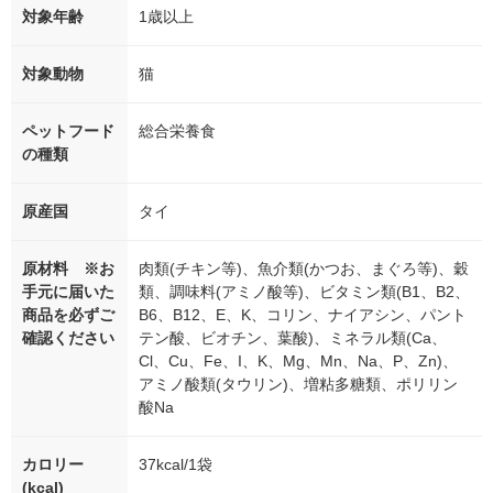
対象年齢
1歳以上
対象動物
猫
ペットフード
総合栄養食
の種類
原産国
タイ
原材料 ※お
肉類(チキン等)、魚介類(かつお、まぐろ等)、穀
手元に届いた
類、調味料(アミノ酸等)、ビタミン類(B1、B2、
商品を必ずご
B6、B12、E、K、コリン、ナイアシン、パント
確認ください
テン酸、ビオチン、葉酸)、ミネラル類(Ca、
Cl、Cu、Fe、I、K、Mg、Mn、Na、P、Zn)、
アミノ酸類(タウリン)、増粘多糖類、ポリリン
酸Na
カロリー
37kcal/1袋
(kcal)