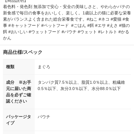
【商品説明】

着色料・発色剤 無添加で安心・安全の美味しさと、やわらかパテの
新食感で毎日の食事をおいしく、楽しく。1歳以上の猫に必要な栄養
素がバランスよく含まれた総合栄養食です。#ねこ #ネコ #愛猫 #食
事 #キャットフード #ペットフード  #ごはん #餌 #エサ #えさ #猫の
餌 #おいしい #ウェットフード #パウチ #ウェット #レトルト #かる
かん
商品仕様/スペック
種類
まぐろ
成分 ※お手
タンパク質7.5％以上、脂質1.0％以上、粗繊維
元に届いた商
0.5％以下、灰分3.0％以下、水分88.0％以下
品を必ずご確
認ください
パッケージタ
パウチ
イプ