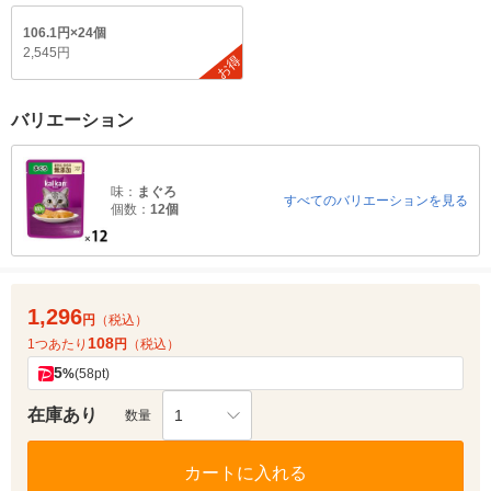
106.1円×24個
2,545円
お得
バリエーション
味：
まぐろ
すべてのバリエーションを見る
個数：
12個
1,296
円
（税込）
108
1つあたり
円
（税込）
5
%
(58pt)
在庫あり
1
数量
カートに入れる