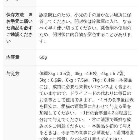
保存方法 ※
誤食防止のため、小児の手の届かない場所に保
お手元に届い
管してください。開封後は冷蔵庫に入れ、なる
た商品を必ず
べく早く使い切ってください。発色剤不使用の
ご確認くださ
ため、開封後に内容物が変色することがありま
い
す。
内容量
60g
与え方
体重2kg：3.5袋、3kg：4.6袋、4kg：5.7袋、
5kg：6.6袋、6kg：7.5袋、7kg：8.4袋・本製品
には、成猫に必要な栄養がバランスよく含まれ
ていますので、ドライフードの代わりに毎日の
お食事として使用できます。・1日の食事量は表
を目安に、愛猫の運動量に合わせて与える量を
加減してください。・1日の食事量を2回程度に
分けて与えてください。・常に清潔で新鮮な飲
み水をご用意ください。・本製品を初めて与え
るときは、今までの食事に少量混ぜ、1週間程度
で徐々に増量しながら切り替えてください。