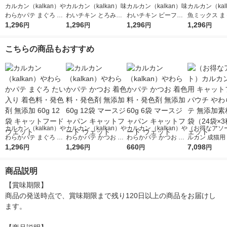
カルカン（kalkan）や
カルカン（kalkan）味
カルカン（kalkan）味
カルカン（kal
わらかパテ まぐろ た
わいチキン とろみ仕
わいチキン ビーフ入
魚ミックス ま
い入り 着色料・発色
1,296
立て 60g 12袋 マース
1,296
り とろみ仕立て 60g
1,296
かつお・たい入
1,296
円
円
円
円
剤 無添加 60g 12袋 キ
ジャパン キャットフ
12袋 マースジャパン
リー仕立て 60
ャットフード ウェッ
ード ウェット
キャットフード ウェ
キャットフード
こちらの商品もおすすめ
ト
ット
ット
カルカン（kalkan）や
カルカン（kalkan）や
カルカン（kalkan）や
（お得なアソ
わらかパテ まぐろ た
わらかパテ かつお 着
わらかパテ かつお 着
ルカン 成猫用
い入り 着色料・発色
1,296
色料・発色剤 無添加
1,296
色料・発色剤 無添加
660
トフード パウ
7,098
円
円
円
円
剤 無添加 60g 12袋 キ
60g 12袋 マースジャ
60g 6袋 マースジャパ
らかパテ 無添
ャットフード ウェッ
パン キャットフード
ン キャットフード ウ
72袋（24袋×
商品説明
ト
ウェット
ェット
ェット
【賞味期限】

商品の発送時点で、賞味期限まで残り120日以上の商品をお届けし
ます。
