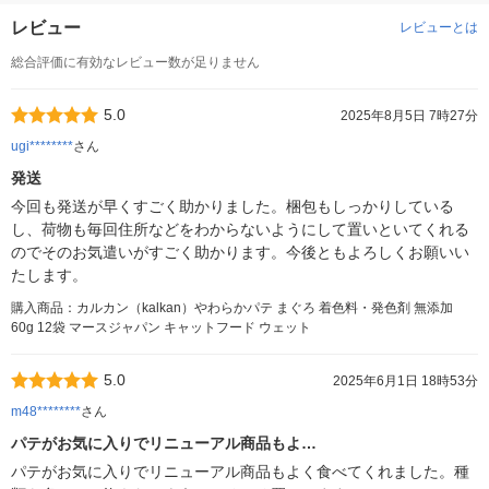
レビュー
レビューとは
総合評価に有効なレビュー数が足りません
5.0
2025年8月5日 7時27分
ugi********
さん
発送
今回も発送が早くすごく助かりました。梱包もしっかりしている
し、荷物も毎回住所などをわからないようにして置いといてくれる
のでそのお気遣いがすごく助かります。今後ともよろしくお願いい
たします。
購入商品：カルカン（kalkan）やわらかパテ まぐろ 着色料・発色剤 無添加
60g 12袋 マースジャパン キャットフード ウェット
5.0
2025年6月1日 18時53分
m48********
さん
パテがお気に入りでリニューアル商品もよ…
パテがお気に入りでリニューアル商品もよく食べてくれました。種