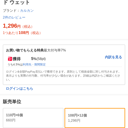
ド ウェット
ブランド：
カルカン
2件のレビュー
1,296
円
（税込）
108
1つあたり
円
（税込）
お買い物でもらえる特典
最大付与率7%
内訳を見る
5
獲得
%
(58pt)
うち4.5%は
利用先・期間限定
ログイン&全額PayPay支払いで獲得できます。原則として税抜金額に対し付与されます。
表示よりも実際の付与数、付与率が少ない場合があります。詳細は内訳からご確認くださ
い。
ログインはこちら
販売単位
110円×6個
108円×12個
660円
1,296円