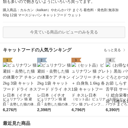
類も多いので飽きないようにいろいろ買ってます。
購入商品：カルカン（kalkan）やわらかパテ まぐろ 着色料・発色剤 無添加
60g 12袋 マースジャパン キャットフード ウェット
今見ている商品のレビューのみを見る
キャットフードの人気ランキング
もっと見る
1
2
3
4
ピュリナワン 猫 避
ピュリナワン 猫 避
（セット品）ピュリナ
（お得なセッ
妊・去勢した猫の体重
妊・去勢した猫の体重
ワン 猫 グレインフリ
パウチ まぐろ
ケア チキン 2kg 3袋
6,276
ケア チキン 2kg 1袋
2,398
ー チキン ＋ 白身魚 1.
4,796
お かつお節 し
6,390
円
円
円
円
キャットフード ドラ
キャットフード ドラ
6kg 各1袋 キャットフ
さみ 舌平目 
イ ネスレ日本（イチ
イ ネスレ日本（イチ
ード ネスレ日本
入り 総合栄養食
最近見た商品
オシ）
オシ）
（6種×各12