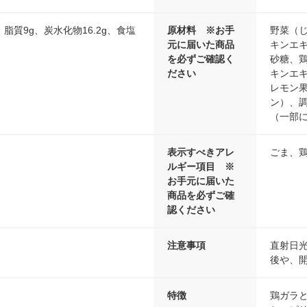
、脂質9g、炭水化物16.2g、食塩
原材料 ※お手
野菜（
元に届いた商品
キンエ
を必ずご確認く
砂糖、
ださい
キンエ
レモン
ン）、
（一部
表示すべきアレ
ごま、
ルギー項目 ※
お手元に届いた
商品を必ずご確
認ください
注意事項
直射日
後や、
特徴
鶏ガラ