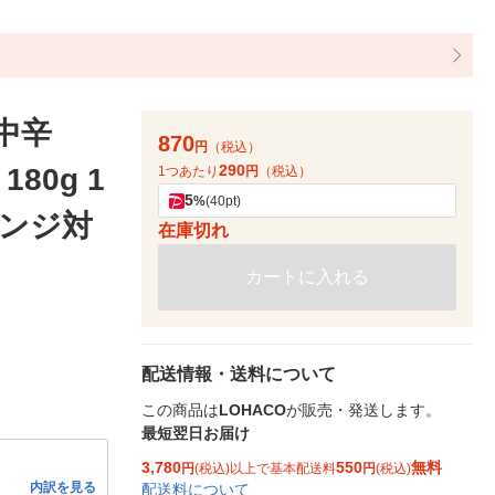
中辛
870
円
（税込）
290
80g 1
1つあたり
円
（税込）
5
%
(40pt)
レンジ対
在庫切れ
カートに入れる
配送情報・送料について
この商品は
LOHACO
が販売・発送します。
最短翌日お届け
3,780
550
無料
円
(税込)以上で基本配送料
円
(税込)
内訳を見る
配送料について