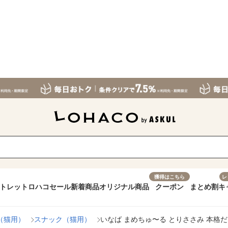
獲得はこちら
レ
トレット
ロハコセール
新着商品
オリジナル商品
クーポン
まとめ割
キ
（猫用）
スナック（猫用）
いなば まめちゅ〜る とりささみ 本格だ