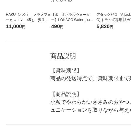
HAKU（ハク） メラノフォ
【水・ミネラルウォータ
アタックゼロ（Attack
ーカスＩＶ 45ｇ 資生
ー】LOHACO Water（ロハ
O) ドラム式専用 詰め
堂 おまけ付き
コウォーター）2L ラベルレ
ガジャンボ 2300g 1
11,000
490
5,820
円
円
円
ス 1箱（5本入）（イチオ
（2個入) 洗濯洗剤 花
シ） オリジナル
商品説明
【賞味期限】

商品の発送時点で、賞味期限まで残
【商品説明】

小粒でやわらかいささみのおやつ
ュニケーションを取りながら与えられ