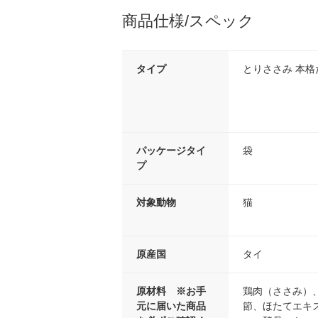
商品仕様/スペック
タイプ
とりささみ 本格
パッケージタイ
袋
プ
対象動物
猫
原産国
タイ
原材料 ※お手
鶏肉（ささみ）
元に届いた商品
節、ほたてエキ