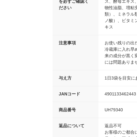
を必ずご確認く
ス、酵母エキス
ださい
物性油脂、増粘
類）、ミネラル類
ノ酸）、ビタミ
キス
注意事項
お使い残りの出
冷蔵庫に入れ早
来の成分が黒く
には問題ありま
与え方
1日3袋を目安
JANコード
4901133462443
商品番号
UH79340
返品について
返品不可
お客様のご都合