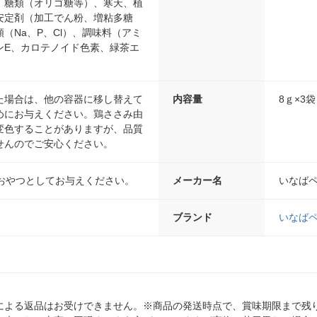
、糖類（オリゴ糖等）、寒天、植
安定剤（加工でん粉、増粘多糖
（Na、P、Cl）、調味料（アミ
ンE、カロテノイド色素、緑茶エ
た場合は、他の容器に移し替えて
内容量
8ｇ×3袋
めにお与えください。鶏ささみ由
変色することがありますが、品質
せんのでご安心ください。
におやつとしてお与えください。
メーカー名
いなば
ブランド
いなば
による返品はお受けできません。※商品の発送時点で、賞味期限まで残り