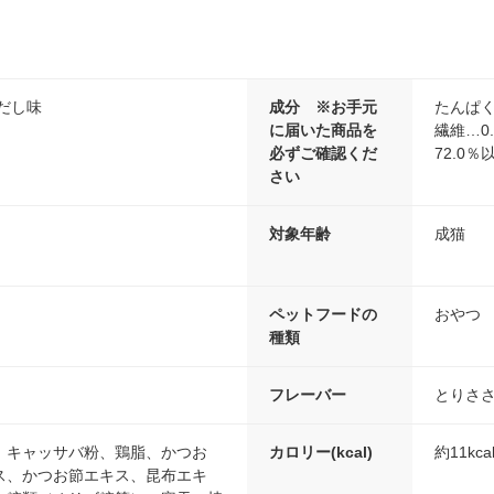
だし味
成分 ※お手元
たんぱく
に届いた商品を
繊維…0
必ずご確認くだ
72.0％
さい
対象年齢
成猫
ペットフードの
おやつ
種類
フレーバー
とりさ
、キャッサバ粉、鶏脂、かつお
カロリー(kcal)
約11kca
ス、かつお節エキス、昆布エキ