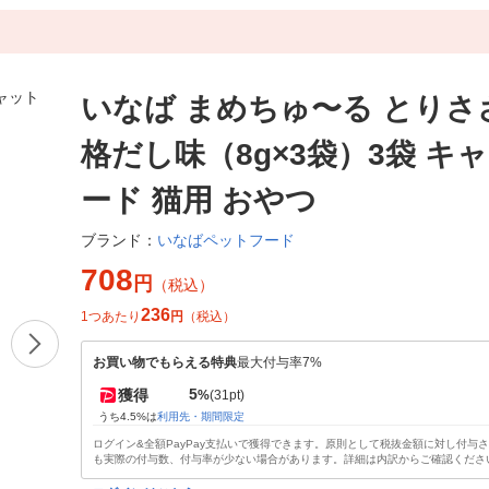
いなば まめちゅ〜る とりさ
格だし味（8g×3袋）3袋 キ
ード 猫用 おやつ
いなばペットフード
ブランド：
708
円
（税込）
236
1つあたり
円
（税込）
お買い物でもらえる特典
最大付与率7%
5
獲得
%
(31pt)
うち4.5%は
利用先・期間限定
ログイン&全額PayPay支払いで獲得できます。原則として税抜金額に対し付与
も実際の付与数、付与率が少ない場合があります。詳細は内訳からご確認くださ