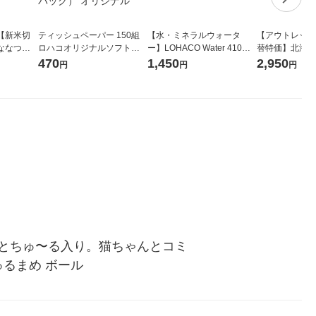
【新米切
ティッシュペーパー 150組
【水・ミネラルウォータ
【アウトレット
ななつぼ
ロハコオリジナルソフトパ
ー】LOHACO Water 410ml
替特価】北海道
袋 令和7年産
ックティッシュ フィオナ オ
1箱（20本入）ラベルレス
し 精白米 5kg
470
1,450
2,950
円
円
円
ジナル
リジナル 1セット（10個：
（イチオシ） オリジナル
米 木徳神糧 オ
5個入×2パック） オリジナ
ル
とちゅ〜る入り。猫ちゃんとコミ
ゅるまめ ボール