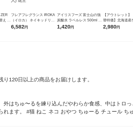
 ZER
フレアフレグランス IROKA
アイリスフーズ 富士山の強
【アウトレット】
替え メ
（イロカ） ネイキッドリリ
炭酸水 ラベルレス 500ml 1
替特価】北海道産
セット
ーの香り 柔軟剤 詰め替え 超
箱（24本入）
し 無洗米 5kg 1
6,582
1,420
2,980
円
円
円
王
特大 1200ml 1セット（5個
米 木徳神糧 オリ
入) 花王
り120日以上の商品をお届けします。

。外はちゅ〜るを練り込んだやわらか食感、中はトロっ
ます。 #猫 ねこ ネコ おやつ ちゅーる チュール ち