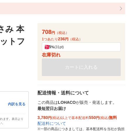
さみ 本
708
円
（税込）
236
ャットフ
1つあたり
円
（税込）
5
%
(31pt)
在庫切れ
カートに入れる
配送情報・送料について
この商品は
LOHACO
が販売・発送します。
内訳を見る
最短翌日お届け
3,780
550
無料
円
(税込)以上で基本配送料
円
(税込)
されます。表示より
配送料について
い。
※
一部の商品につきましては、基本配送料を当社が負担