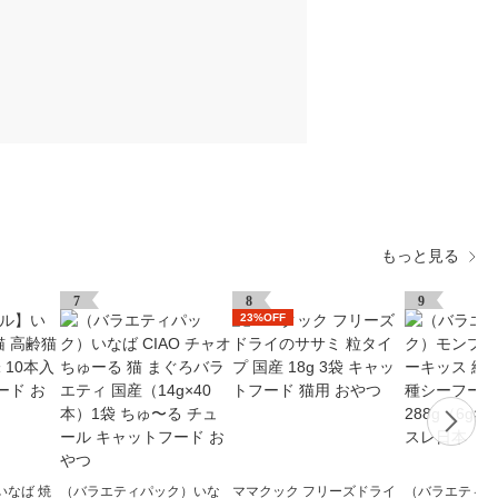
もっと見る
7
8
9
23%OFF
いなば 焼
（バラエティパック）いな
ママクック フリーズドライ
（バラエティパ