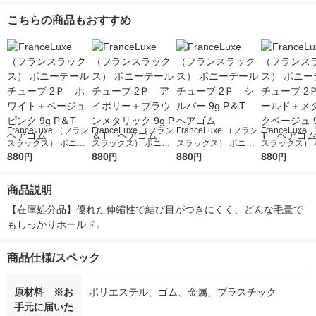
こちらの商品もおすすめ
FranceLuxe （フラン
FranceLuxe （フラン
FranceLuxe （フラン
FranceLuxe
スラックス） ポニー
スラックス） ポニー
スラックス） ポニー
スラックス） 
テールチューブ 2Ｐ
880
テールチューブ 2Ｐ
880
テールチューブ 2Ｐ
880
テールチュー
880
円
円
円
円
ホワイト＋ベージュピ
アイボリー＋ブラウン
シルバー 9g P＆T ヘ
ゴールド＋メ
ンク 9g P＆T ヘアゴ
メタリック 9g P＆T
アゴム
ベージュ 9g 
商品説明
ム
ヘアゴム
アゴム
【在庫処分品】優れた伸縮性で結び目がつきにくく、どんな毛量で
もしっかりホールド。
商品仕様/スペック
原材料 ※お
ポリエステル、ゴム、金属、プラスチック
手元に届いた