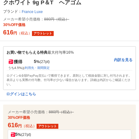
クホワイト 9g P＆T ヘアゴム
ブランド：
France Luxe
メーカー希望小売価格：
880円（税込）
30%OFF価格
616
円
（税込）
アウトレット
お買い物でもらえる特典
最大付与率16%
内訳を見る
5
獲得
%
(27pt)
うち4.5%は
利用先・期間限定
ログイン&全額PayPay支払いで獲得できます。原則として税抜金額に対し付与されます。
表示よりも実際の付与数、付与率が少ない場合があります。詳細は内訳からご確認くださ
い。
ログインはこちら
メーカー希望小売価格：
880円（税込）
30%OFF価格
616
円
（税込）
アウトレット
5
%
(27pt)