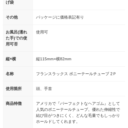
げ袋
その他
パッケージに価格表記有り
お風呂(濡れ
使用可
た手)での使
用可否
縦×横
縦115mm×横82mm
名称
フランスラックス ポニーテールチューブ 2Ｐ
使用箇所
頭、手首
商品特徴
アメリカで『パーフェクトなヘアゴム』として
人気のポニーテールチューブ。優れた伸縮性で
結び目がつきにくく、どんな毛量でもしっかり
ホールドしてくれます。