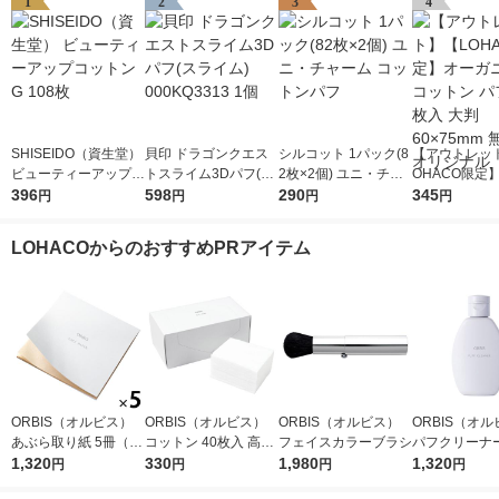
1
2
3
4
SHISEIDO（資生堂）
貝印 ドラゴンクエス
シルコット 1パック(8
【アウトレッ
ビューティーアップコ
トスライム3Dパフ(ス
2枚×2個) ユニ・チャ
OHACO限定
ットン G 108枚
396
ライム) 000KQ3313 1
598
ーム コットンパフ
290
ニック コット
345
円
円
円
円
個
148枚入 大判 
m 無漂白 オ
LOHACOからのおすすめPRアイテム
ORBIS（オルビス）
ORBIS（オルビス）
ORBIS（オルビス）
ORBIS（オ
あぶら取り紙 5冊（30
コットン 40枚入 高級
フェイスカラーブラシ
パフクリーナー
枚×5冊）
1,320
綿100％
330
1,980
×2個
1,320
円
円
円
円