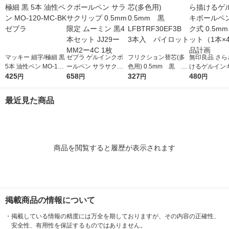
マッキー 細字/極細 黒
ゼブラ ゲルインクボ
フリクション替芯(多
無印良品 さら
5本 油性ペン MO-120
ールペン サラサクリ
色用) 0.5mm 黒 LF
けるゲルイン
-MC-BK ゼブラ
425
ップ 0.5mm 限定 ムー
658
BTRF30EF3B 3本
327
ペン ノック式 
480
円
円
円
円
ミン 黒4本セット JJ2
入 パイロット
黒 1セット（1
9ーMM2ー4C 1枚
良品計画
最近見た商品
商品を閲覧すると履歴が表示されます
掲載商品の情報について
・
掲載している情報の精度には万全を期しておりますが、その内容の正確性、
安全性、有用性を保証するものではありません。