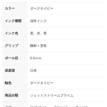
カラー
ダークネイビー
インク種類
油性インク
インク色
黒、赤、青
グリップ
鋼材＋塗装
ボール径
0.5ｍｍ
原産国
日本
軸色
ダークネイビー
商品分類
ジェットストリームプライム