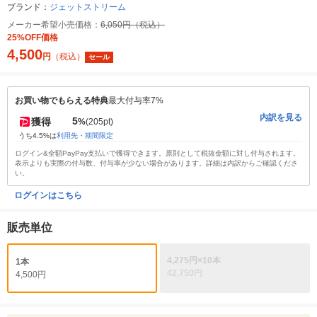
ブランド：
ジェットストリーム
メーカー希望小売価格：
6,050円（税込）
25%OFF価格
4,500
円
（税込）
セール
お買い物でもらえる特典
最大付与率7%
内訳を見る
5
獲得
%
(205pt)
うち4.5%は
利用先・期間限定
ログイン&全額PayPay支払いで獲得できます。原則として税抜金額に対し付与されます。
表示よりも実際の付与数、付与率が少ない場合があります。詳細は内訳からご確認くださ
い。
ログインはこちら
販売単位
4,275円×10本
1本
42,750円
4,500円