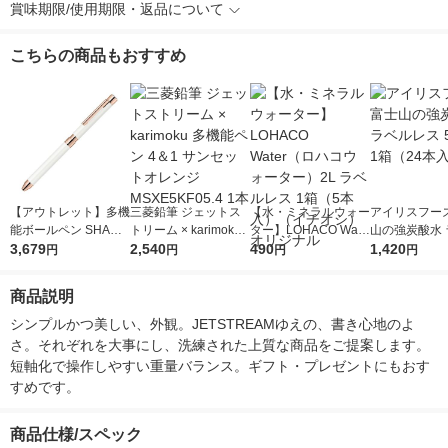
賞味期限/使用期限・返品について
こちらの商品もおすすめ
【アウトレット】多機
三菱鉛筆 ジェットス
【水・ミネラルウォー
アイリスフーズ
能ボールペン SHARB
トリーム × karimoku
ター】LOHACO Wate
山の強炭酸水 
O X（シャーボX） SL
3,679
多機能ペン 4＆1 サン
2,540
r（ロハコウォータ
490
レス 500ml 1
1,420
円
円
円
円
6 2色+シャープ 替え
セットオレンジ MSX
ー）2L ラベルレス 1
本入）
芯別売り レザーホワ
E5KF05.4 1本
箱（5本入）（イチオ
商品説明
イト軸 SB36-LW 1本
シ） オリジナル
ゼブラ
シンプルかつ美しい、外観。JETSTREAMゆえの、書き心地のよ
さ。それぞれを大事にし、洗練された上質な商品をご提案します。
短軸化で操作しやすい重量バランス。ギフト・プレゼントにもおす
すめです。
商品仕様/スペック