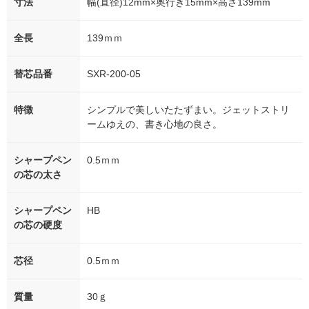
寸法
幅(直径)12mm×奥行き15mm×高さ139mm
全長
139ｍｍ
替芯品番
SXR-200-05
特徴
シンプルで美しいたたずまい。ジェットストリ
ームゆえの、書き心地の良さ。
シャープペン
0.5ｍｍ
の芯の太さ
シャープペン
HB
の芯の硬度
芯径
0.5ｍｍ
質量
30ｇ