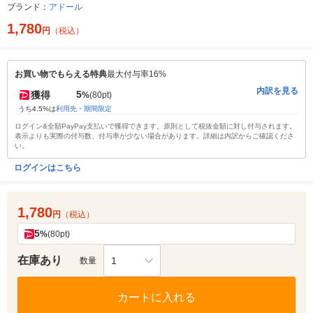
ブランド：
アドール
1,780
円
（税込）
お買い物でもらえる特典
最大付与率16%
内訳を見る
5
獲得
%
(80pt)
うち4.5%は
利用先・期間限定
ログイン&全額PayPay支払いで獲得できます。原則として税抜金額に対し付与されます。
表示よりも実際の付与数、付与率が少ない場合があります。詳細は内訳からご確認くださ
い。
ログインはこちら
1,780
円
（税込）
5
%
(80pt)
在庫あり
1
数量
カートに入れる