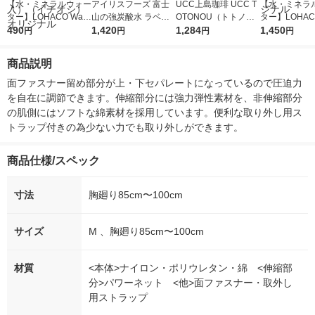
【水・ミネラルウォー
アイリスフーズ 富士
UCC上島珈琲 UCC T
【水・ミネラ
ター】LOHACO Wate
山の強炭酸水 ラベル
OTONOU（トトノ
ター】LOHACO
r（ロハコウォータ
490
レス 500ml 1箱（24
1,420
ウ） by BLACK無糖 5
1,284
r 410ml 1箱
1,450
円
円
円
円
ー）2L ラベルレス 1
本入）
00ml 1セット（6本）
入）ラベルレ
箱（5本入）（イチオ
オシ） オリジ
商品説明
シ） オリジナル
面ファスナー留め部分が上・下セパレートになっているので圧迫力
を自在に調節できます。伸縮部分には強力弾性素材を、非伸縮部分
の肌側にはソフトな綿素材を採用しています。便利な取り外し用ス
トラップ付きの為少ない力でも取り外しができます。
商品仕様/スペック
寸法
胸廻り85cm〜100cm
サイズ
M 、胸廻り85cm〜100cm
材質
<本体>ナイロン・ポリウレタン・綿 <伸縮部
分>パワーネット <他>面ファスナー・取外し
用ストラップ