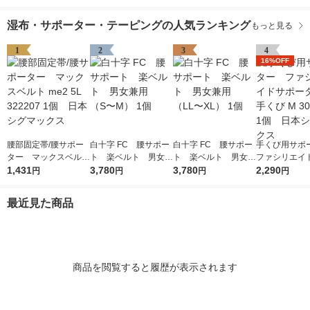
湿布・サポーター・テーピングの人気ランキング
もっと見る
1
2
3
4
16%OFF
腰部固定帯/腰サポー
白十字 FC 腰サポー
白十字 FC 腰サポー
手くび用サ
ター マックスベルト
ト 楽ベルト 男女兼
ト 楽ベルト 男女兼
ファシリエイ
me2 5L 322207 1個
1,431
3,780
用（S〜M） 1個
3,780
用（LL〜XL） 1個
ター 手くび M
2,290
円
円
円
円
日本シグマックス
02 1個 日
クス
最近見た商品
商品を閲覧すると履歴が表示されます