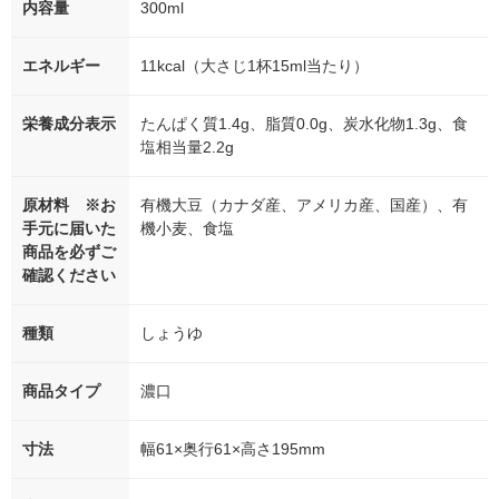
内容量
300ml
エネルギー
11kcal（大さじ1杯15ml当たり）
栄養成分表示
たんぱく質1.4g、脂質0.0g、炭水化物1.3g、食
塩相当量2.2g
原材料 ※お
有機大豆（カナダ産、アメリカ産、国産）、有
手元に届いた
機小麦、食塩
商品を必ずご
確認ください
種類
しょうゆ
商品タイプ
濃口
寸法
幅61×奥行61×高さ195mm