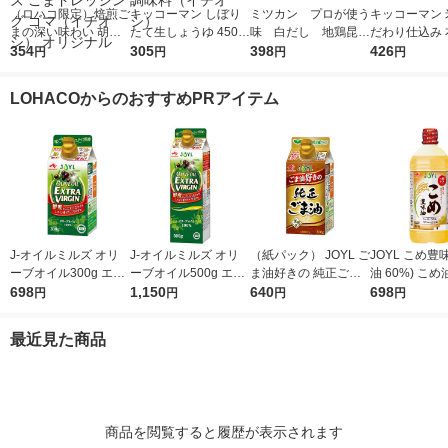
（ロハコ限定）焙煎ご
キッコーマン しぼり
ミツカン プロが使う
キッコーマン 
まの深い味わい 胡麻
たて生しょうゆ 450m
味 白だし 地鶏昆
だわり仕込み 
ドレッシング 490ml 1
354
l 1本 ＜やわらか密封
305
布 1L（1000ml）
398
ん 620ml 1
426
円
円
円
円
本 エスエスケイフー
ボトル＞ 醤油 しょう
1本
米100％使用
ズ ごまドレッシング
油 調味料（イチオ
LOHACOからのおすすめPRアイテム
ゴマ（イチオシ） オ
シ）
リジナル
J-オイルミルズ オリ
J-オイルミルズ オリ
（紙パック） JOYL ご
JOYL こめ豊味
ーブオイル300g エキ
ーブオイル500g エキ
ま油好きの 純正ごま
油 60%) こめ油 ブレ
ストラバージン スペ
698
ストラバージン スペ
1,150
油 300g 1本 味の素 J-
640
ンド 味の素 J
698
円
円
円
円
イン産オリーブ100%
イン産オリーブ100%
オイルミルズ
ミルズ 900g 
1本（紙パック） JOY
1本（紙パック） JOY
本
最近見た商品
L
L
商品を閲覧すると履歴が表示されます