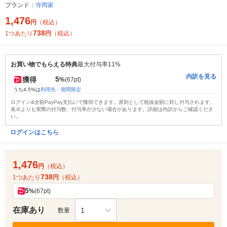
ブランド：
寺岡家
1,476
円
（税込）
738
1つあたり
円
（税込）
お買い物でもらえる特典
最大付与率11%
内訳を見る
5
獲得
%
(67pt)
うち4.5%は
利用先・期間限定
ログイン&全額PayPay支払いで獲得できます。原則として税抜金額に対し付与されます。
表示よりも実際の付与数、付与率が少ない場合があります。詳細は内訳からご確認くださ
い。
ログインはこちら
1,476
円
（税込）
738
1つあたり
円
（税込）
5
%
(67pt)
在庫あり
1
数量