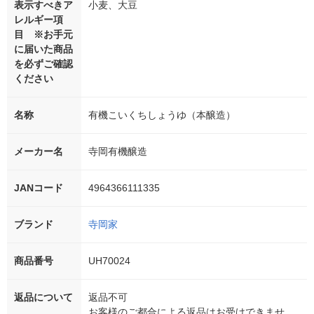
表示すべきア
小麦、大豆
レルギー項
目 ※お手元
に届いた商品
を必ずご確認
ください
名称
有機こいくちしょうゆ（本醸造）
メーカー名
寺岡有機醸造
JANコード
4964366111335
ブランド
寺岡家
商品番号
UH70024
返品について
返品不可
お客様のご都合による返品はお受けできませ