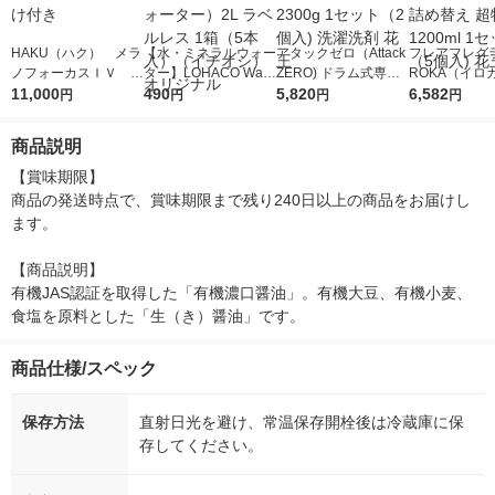
HAKU（ハク） メラ
【水・ミネラルウォー
アタックゼロ（Attack
フレアフレグラ
ノフォーカスＩＶ 4
ター】LOHACO Wate
ZERO) ドラム式専用
ROKA（イロ
5ｇ 資生堂 おまけ
11,000
r（ロハコウォータ
490
詰め替え メガジャン
5,820
イキッドリリ
6,582
円
円
円
円
付き
ー）2L ラベルレス 1
ボ 2300g 1セット（2
柔軟剤 詰め替
箱（5本入）（イチオ
個入) 洗濯洗剤 花王
大 1200ml 
商品説明
シ） オリジナル
（5個入) 花王
【賞味期限】

商品の発送時点で、賞味期限まで残り240日以上の商品をお届けし
ます。

【商品説明】

有機JAS認証を取得した「有機濃口醤油」。有機大豆、有機小麦、
食塩を原料とした「生（き）醤油」です。
商品仕様/スペック
保存方法
直射日光を避け、常温保存開栓後は冷蔵庫に保
存してください。