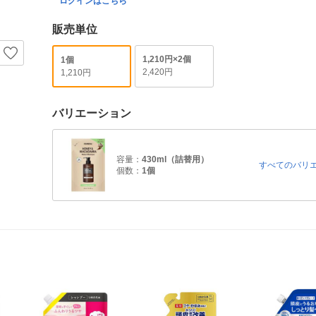
ログインはこちら
販売単位
1,210円×2個
1個
2,420円
1,210円
バリエーション
容量：
430ml（詰替用）
すべてのバリ
個数：
1個