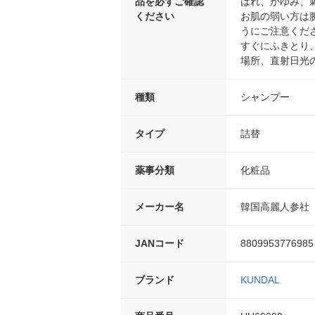
品を必ずご確認
はれ、かゆみ、
ください
お肌の弱い方は
うにご注意くだ
すぐにふきとり
場所、直射日光
種類
シャンプー
タイプ
詰替
薬事分類
化粧品
メーカー名
韓国高麗人参社
JANコード
8809953776985
ブランド
KUNDAL