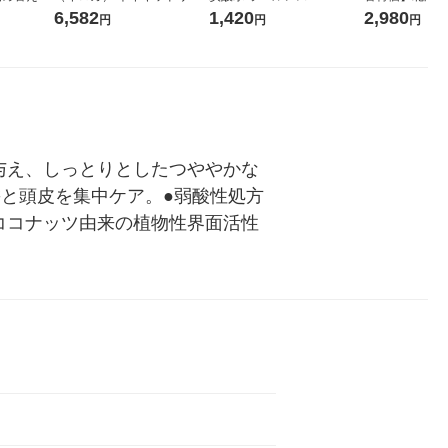
 1セット
ーの香り 柔軟剤 詰め替え 超
箱（24本入）
し 無洗米 5kg
6,582
1,420
2,980
円
円
円
 花王
特大 1200ml 1セット（5個
米 木徳神糧 オ
入) 花王
与え、しっとりとしたつややかな
髪と頭皮を集中ケア。●弱酸性処方
ココナッツ由来の植物性界面活性