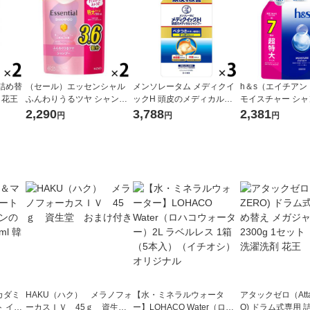
詰め替
（セール）エッセンシャル
メンソレータム メディクイ
h＆s（エイチアン
個 花王
ふんわりうるツヤ シャンプ
ックH 頭皮のメディカルシ
モイスチャー シャ
ー 詰め替え 大容量 1080ml
ャンプー 詰め替え 280mL 3
め替え 超特大 2.2
2,290
3,788
2,381
円
円
円
2個 花王
個 ロート製薬 ふけ・かゆみ
＆G
を防ぐ
カダミ
HAKU（ハク） メラノフォ
【水・ミネラルウォータ
アタックゼロ（Atta
 イラ
ーカスＩＶ 45ｇ 資生
ー】LOHACO Water（ロハ
O) ドラム式専用 