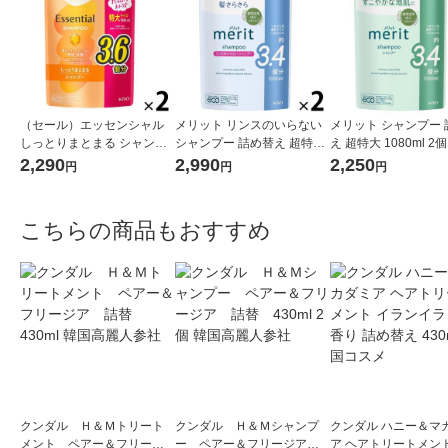
（セール）エッセンシャル
メリット リンスのいらない
メリット シャンプー 
しっとりまとまる シャンプ
シャンプー 詰め替え 超特大
え 超特大 1080ml 2
ー 詰め替え 大容量 1080ml
1080ml 2個 花王
2,290
2,990
2,250
円
円
円
2個 花王
こちらの商品もおすすめ
クンダル Ｈ＆Ｍトリート
クンダル Ｈ＆Ｍシャンプ
クンダル ハニー＆マ
メント ペアー＆フリージ
ー ペアー＆フリージア
ア ヘアトリートメント