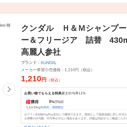
クンダル Ｈ＆Ｍシャンプー
ー＆フリージア 詰替 430m
高麗人参社
ブランド：
KUNDAL
メーカー希望小売価格：
1,210円（税込）
1,210
円
（税込）
お買い物でもらえる特典
最大付与率11%
5
獲得
%
(55pt)
うち4.5%は
利用先・期間限定
ログイン&全額PayPay支払いで獲得できます。原則として税抜金額に対し付与
も実際の付与数、付与率が少ない場合があります。詳細は内訳からご確認くださ