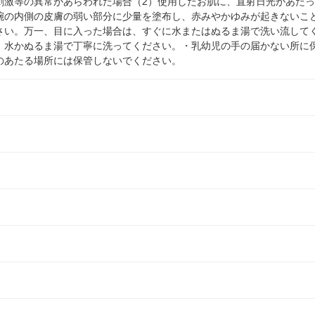
刺激等の異常があらわれた場合（2）使用したお肌に、直射日光があた
腕の内側の皮膚の弱い部分に少量を塗布し、赤みやかゆみが起きないこ
さい。万一、目に入った場合は、すぐに水またはぬるま湯で洗い流して
、水かぬるま湯で丁寧に洗ってください。・乳幼児の手の届かない所に
のあたる場所には保管しないでください。