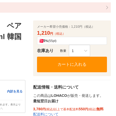
 ペア
メーカー希望小売価格：
1,210円（税込）
1,210
円
（税込）
l 韓国
5
%
(55pt)
在庫あり
1
数量
カートに入れる
配送情報・送料について
内訳を見る
この商品は
LOHACO
が販売・発送します。
最短翌日お届け
されます。表示より
い。
3,780
550
無料
円
(税込)以上で基本配送料
円
(税込)
配送料について