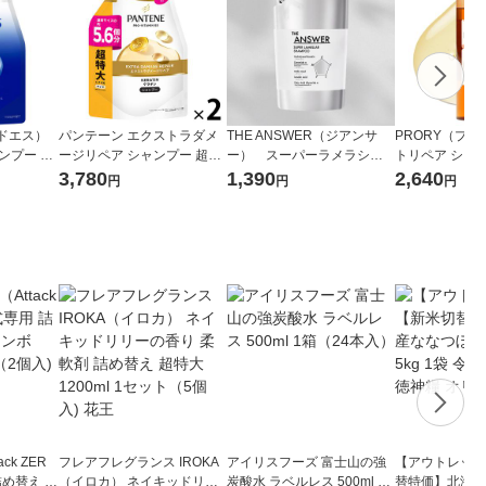
ドエス）
パンテーン エクストラダメ
THE ANSWER（ジアンサ
PRORY（プロ
ンプー 詰
ージリペア シャンプー 超特
ー） スーパーラメラシャ
トリペア シャンプ
Lサイズ P
大 詰め替え 1700ml 2個 P＆
ンプー 詰替え 320ml 花
（うねり ツ
3,780
1,390
2,640
円
円
円
G
王
ck ZER
フレアフレグランス IROKA
アイリスフーズ 富士山の強
【アウトレット
詰め替え メ
（イロカ） ネイキッドリリ
炭酸水 ラベルレス 500ml 1
替特価】北海道