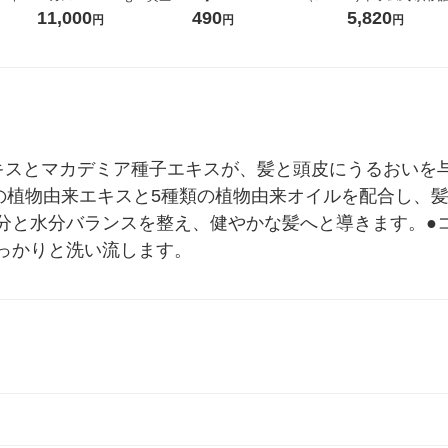
え 43
堂 おまけ付き
コウォーター）2L ラベルレ
ガジャンボ 2300g
11,000
490
5,820
円
円
円
ス 1箱（5本入）（イチオ
（2個入) 洗濯洗剤
シ） オリジナル
キスとマカデミア種子エキスが、髪と頭皮にうるおいを
類の植物由来エキスと5種類の植物由来オイルを配合し、
分と水分バランスを整え、健やかな髪へと導きます。●
っかりと洗い流します。