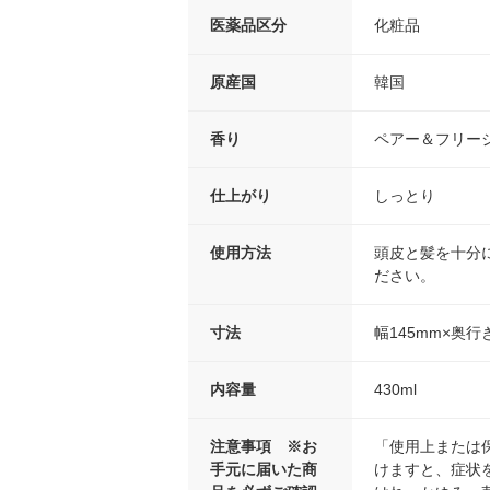
医薬品区分
化粧品
原産国
韓国
香り
ペアー＆フリー
仕上がり
しっとり
使用方法
頭皮と髪を十分
ださい。
寸法
幅145mm×奥行
内容量
430ml
注意事項 ※お
「使用上または
手元に届いた商
けますと、症状