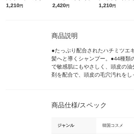
ア 詰替 430ml 韓国高麗
詰替 430ml 2個 韓国高麗人
ンイランの香り 詰め替
1,210
2,420
1,210
円
円
円
人参社
参社
0ml 韓国コスメ
商品説明
●たっぷり配合されたハチミツエ
髪へと導くシャンプー。●44種
で敏感肌にもやさしく、頭皮の油
剤を配合で、頭皮の毛穴汚れをし
商品仕様/スペック
ジャンル
韓国コスメ