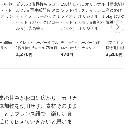
500ml
トイレットペーパー ダブル
ティッシュペーパー 150組
【アウトレット
 ラベルレ
3倍長持ち 6ロール 75m 再生
ロハコオリジナルソフトパ
替特価】北海道
本）天然水
紙配合 スコッティフラワー
ックティッシュ フィオナ オ
か 無洗米 5kg
1,376
470
3,300
円
円
円
パック 1セット（2パック12
リジナル 1セット（10個：
米 木徳神糧 オ
ロール入）花の香り
5個入×2パック） オリジナ
ル
来の甘みがお口に広がり、カリカ
添加物を使用せず、素材そのまま
」とはフランス語で「楽しい食
通じて伝えていきたいと思いま