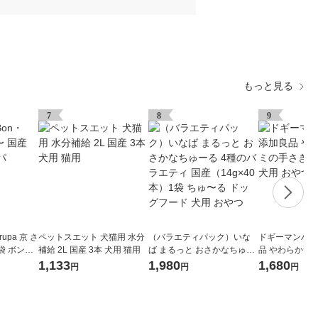
もっと見る
7
8
9
upa 京 さ
ペットスエット 犬猫用 水分
（バラエティパック）いな
ドギーマンハヤ
1袋 ボンル
補給 2L 国産 3本 犬用 猫用
ば まるっと おさかなちゅー
品 やわらかサ
る 4種のバラエティ 国産（1
風 140g 3袋 
1,133
1,980
1,680
円
円
円
4g×40本）1袋 ちゅ〜る ド
ッグフード 犬用 おやつ