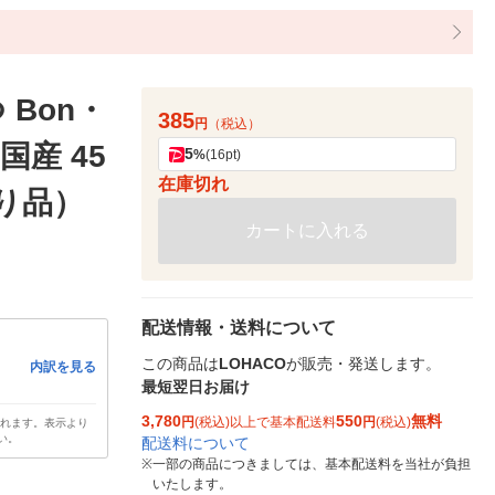
Bon・
385
円
（税込）
国産 45
5
%
(16pt)
在庫切れ
あり品）
カートに入れる
配送情報・送料について
この商品は
LOHACO
が販売・発送します。
内訳を見る
最短翌日お届け
3,780
550
無料
円
(税込)以上で基本配送料
円
(税込)
されます。表示より
い。
配送料について
※
一部の商品につきましては、基本配送料を当社が負担
いたします。