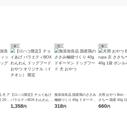
4
5
6
 犬 ア
【ロハコ限定】チョイあげ
無添加良品 国産鶏のささみ
犬用 おやつ Bon・r
20g
バラエティBOX わんわん ド
極細づくり 40g ドギーマン
さち〜 国産 40g 
やつ
ッグフード おやつ オリジナ
ドッグフード 犬 おやつ
パ
1,358
318
660
円
円
円
ル（イチオシ） 限定