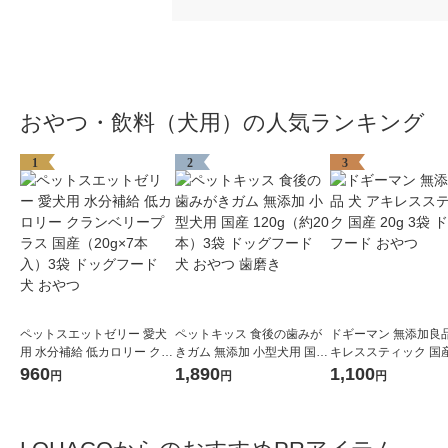
おやつ・飲料（犬用）の人気ランキング
1
2
3
ペットスエットゼリー 愛犬
ペットキッス 食後の歯みが
ドギーマン 無添加良品
用 水分補給 低カロリー クラ
きガム 無添加 小型犬用 国産
キレススティック 国産 
ンベリープラス 国産（20g×
120g（約20本）3袋 ドッグ
3袋 ドッグフード お
960
1,890
1,100
円
円
円
7本入）3袋 ドッグフード 犬
フード 犬 おやつ 歯磨き
おやつ