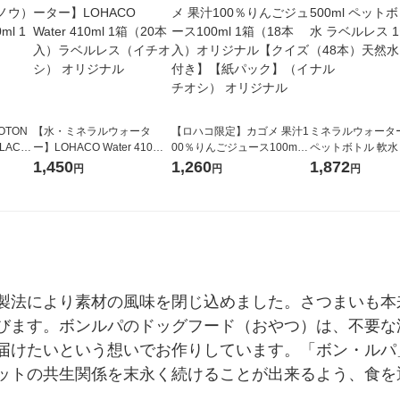
OTON
【水・ミネラルウォータ
【ロハコ限定】カゴメ 果汁1
ミネラルウォーター 
LACK
ー】LOHACO Water 410ml
00％りんごジュース100ml 1
ペットボトル 軟水
（6本）
1箱（20本入）ラベルレス
箱（18本入）オリジナル
ス 1セット（48
1,450
1,260
1,872
円
円
円
（イチオシ） オリジナル
【クイズ付き】【紙パッ
オリジナル
ク】（イチオシ） オリジナ
ル
製法により素材の風味を閉じ込めました。さつまいも本
びます。ボンルパのドッグフード（おやつ）は、不要な
届けたいという想いでお作りしています。「ボン・ルパ
ットの共生関係を末永く続けることが出来るよう、食を