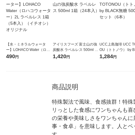
【水・ミネラルウォータ
アイリスフーズ 富士山の強
UCC上島珈琲 UCC T
ー】LOHACO Water（ロハ
炭酸水 ラベルレス 500ml 1
OU（トトノウ） by B
コウォーター）2L ラベルレ
箱（24本入）
無糖 500ml 1セット
490
1,420
1,284
円
円
円
ス 1箱（5本入）（イチオ
シ） オリジナル
商品説明
特殊製法で風味、食感抜群！特殊
リっとした食感にワンちゃんも喜
の栄養や美味しさをワンちゃんに
事・食卓」を意味します。人とペ
す。