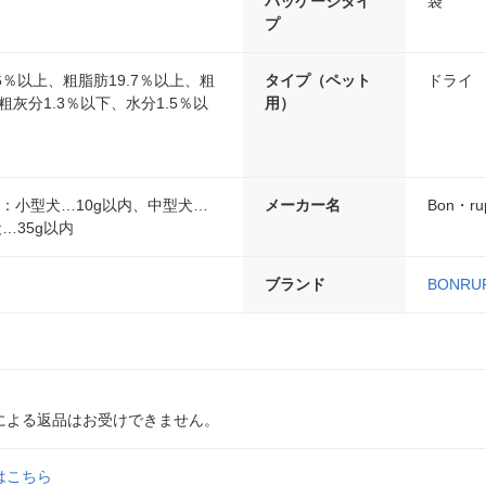
パッケージタイ
袋
プ
6％以上、粗脂肪19.7％以上、粗
タイプ（ペット
ドライ
粗灰分1.3％以下、水分1.5％以
用）
：小型犬…10g以内、中型犬…
メーカー名
Bon・ru
…35g以内
ブランド
BONRU
による返品はお受けできません。
はこちら