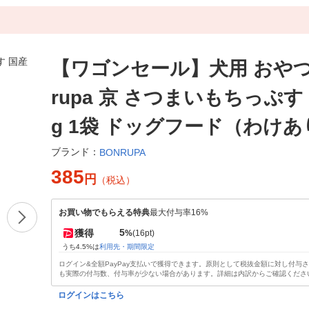
【ワゴンセール】犬用 おやつ 
rupa 京 さつまいもちっぷす 
g 1袋 ドッグフード（わけ
ブランド：
BONRUPA
385
円
（税込）
お買い物でもらえる特典
最大付与率16%
5
獲得
%
(16pt)
うち4.5%は
利用先・期間限定
ログイン&全額PayPay支払いで獲得できます。原則として税抜金額に対し付与
も実際の付与数、付与率が少ない場合があります。詳細は内訳からご確認くださ
ログインはこちら