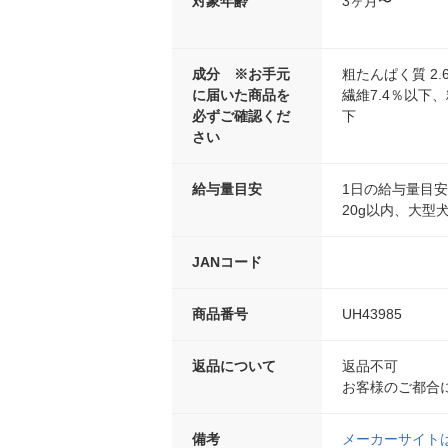
対象年齢
3ヶ月〜
成分 ※お手元
粗たんぱく質 2.
に届いた商品を
繊維7.4％以下、
必ずご確認くだ
下
さい
給与量目安
1日の給与量目安
20g以内、大型犬
JANコード
商品番号
UH43985
返品について
返品不可
お客様のご都合
備考
メーカーサイト