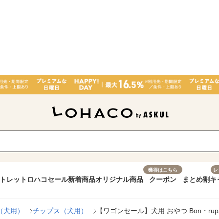
獲得はこちら
レ
トレット
ロハコセール
新着商品
オリジナル商品
クーポン
まとめ割
キ
（犬用）
チップス（犬用）
【ワゴンセール】犬用 おやつ Bon・ru