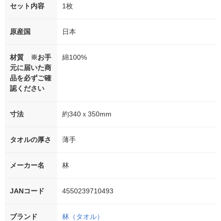
セット内容
1枚
原産国
日本
材質 ※お手
綿100%
元に届いた商
品を必ずご確
認ください
寸法
約340ｘ350mm
タオルの厚さ
薄手
メーカー名
林
JANコード
4550239710493
ブランド
林（タオル）