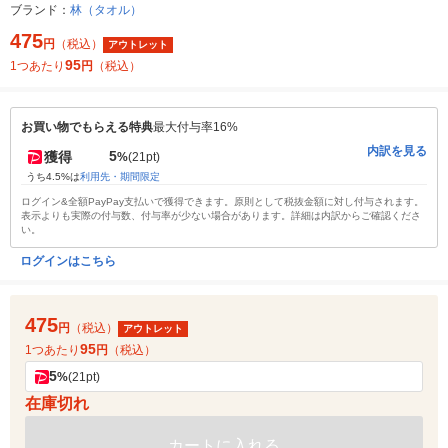
ブランド：
林（タオル）
475
円
（税込）
アウトレット
95
1つあたり
円
（税込）
お買い物でもらえる特典
最大付与率16%
内訳を見る
5
獲得
%
(21pt)
うち4.5%は
利用先・期間限定
ログイン&全額PayPay支払いで獲得できます。原則として税抜金額に対し付与されます。
表示よりも実際の付与数、付与率が少ない場合があります。詳細は内訳からご確認くださ
い。
ログインはこちら
475
円
（税込）
アウトレット
95
1つあたり
円
（税込）
5
%
(21pt)
在庫切れ
カートに入れる