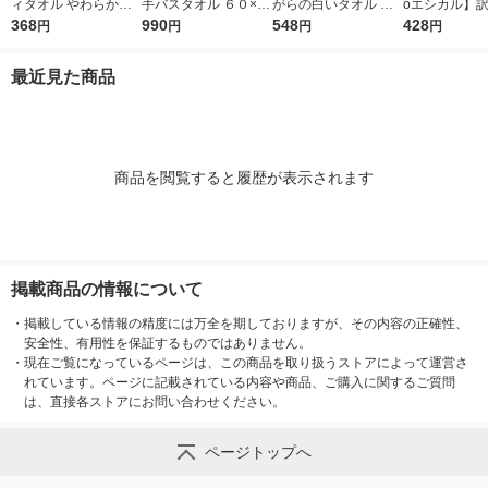
ィタオル やわらかめ
手バスタオル ６０×１
がらの白いタオル ホ
oエシカル】訳
ソフト 天然キトサン
368
２０ｃｍ グリーン 良
990
ワイト（白） 日本製
548
やわらか無撚
428
円
円
円
円
配合 ロハコ （LOHAC
品計画
約34×85cm 3枚セッ
オル フローフ
O） オリジナル
ト 林
パープル BJ443
最近見た商品
枚
商品を閲覧すると履歴が表示されます
掲載商品の情報について
・
掲載している情報の精度には万全を期しておりますが、その内容の正確性、
安全性、有用性を保証するものではありません。
・
現在ご覧になっているページは、この商品を取り扱うストアによって運営さ
れています。ページに記載されている内容や商品、ご購入に関するご質問
は、直接各ストアにお問い合わせください。
ページトップへ