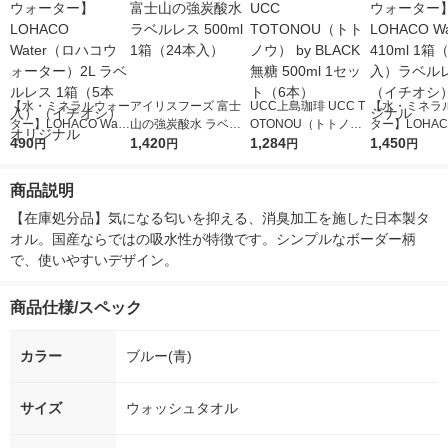
【水・ミネラルウォー
アイリスフーズ 富士
UCC上島珈琲 UCC T
【水・ミネラ
ター】LOHACO Wate
山の強炭酸水 ラベル
OTONOU（トトノ
ター】LOHACO
r（ロハコウォータ
490
レス 500ml 1箱（24
1,420
ウ） by BLACK無糖 5
1,284
r 410ml 1箱
1,450
円
円
円
円
ー）2L ラベルレス 1
本入）
00ml 1セット（6本）
入）ラベルレ
箱（5本入）（イチオ
オシ） オリジ
商品説明
シ） オリジナル
【在庫処分品】気になる匂いを抑える、消臭加工を施した日本製タ
オル。国産ならではの吸水性が特徴です。シンプルなボーダー柄
で、使いやすいデザイン。
商品仕様/スペック
カラー
ブルー(青)
サイズ
ウォッシュタオル