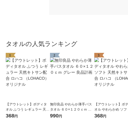
タオルの人気ランキング
1
2
3
【アウトレット】ボディタ
無印良品 やわらか薄手バス
【アウトレット】ボ
オル ふつう レギュラー 天然
タオル ６０×１２０ｃｍ グ
オル やわらかめ ソフ
キトサン配合 ロハコ （LOH
レー 良品計画
キトサン配合 ロハコ 
368
990
368
円
円
円
ACO） オリジナル
ACO） オリジナル