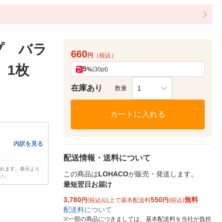
プ バラ
660
円
（税込）
 1枚
5
%
(30pt)
在庫あり
1
数量
カートに入れる
内訳を見る
配送情報・送料について
されます。表示より
この商品は
LOHACO
が販売・発送します。
い。
最短翌日お届け
3,780
550
無料
円
(税込)以上で基本配送料
円
(税込)
配送料について
※
一部の商品につきましては、基本配送料を当社が負担