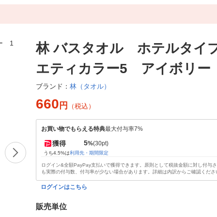
林 バスタオル ホテルタイ
エティカラー5 アイボリー
林（タオル）
ブランド：
660
円
（税込）
お買い物でもらえる特典
最大付与率7%
5
獲得
%
(30pt)
うち4.5%は
利用先・期間限定
ログイン&全額PayPay支払いで獲得できます。原則として税抜金額に対し付与
も実際の付与数、付与率が少ない場合があります。詳細は内訳からご確認くださ
ログインはこちら
販売単位