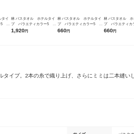
ルタイ
林 バスタオル ホテルタイ
林 バスタオル ホテルタイ
林 バスタオル 
5 ブ
プ バラエティカラー5 ア
プ バラエティカラー5 モ
プ バラエティカ
イボリー 1セット（3枚）
スグリーン（緑） 1枚
レー（灰） 1枚
1,920
660
660
円
円
円
ルタイプ。2本の糸で織り上げ、さらにミミは二本縫い