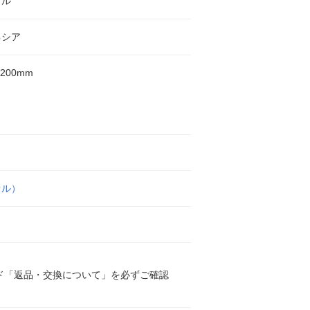
オル
ネシア
1200mm
オル）
ド「返品・交換について」を必ずご確認