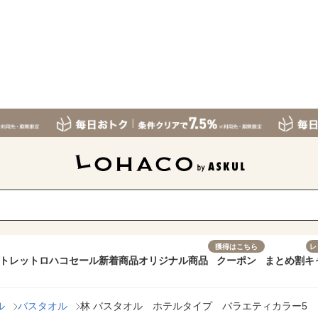
獲得はこちら
レ
トレット
ロハコセール
新着商品
オリジナル商品
クーポン
まとめ割
キ
ル
バスタオル
林 バスタオル ホテルタイプ バラエティカラー5 