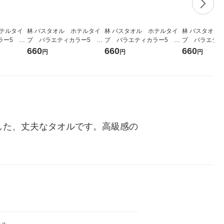
ホテルタイ
林 バスタオル ホテルタイ
林 バスタオル ホテルタイ
林 バスタオル
ラー5 グ
プ バラエティカラー5 ベ
プ バラエティカラー5 イ
プ バラエティ
ージュ 1枚
エロー（黄） 1枚
ルー（青） 1枚
660
660
660
円
円
円
した、丈夫なタオルです。高級感の