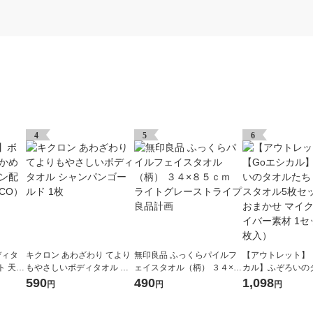
4
5
6
ディタ
キクロン あわざわり てより
無印良品 ふっくらパイルフ
【アウトレット】
ト 天然
もやさしいボディタオル シ
ェイスタオル（柄） ３４×８
カル】ふぞろいの
（LOH
ャンパンゴールド 1枚
５ｃｍ ライトグレーストラ
ち フェイスタオル
590
490
1,098
円
円
円
イプ 良品計画
色柄おまかせ マ
イバー素材 1セッ