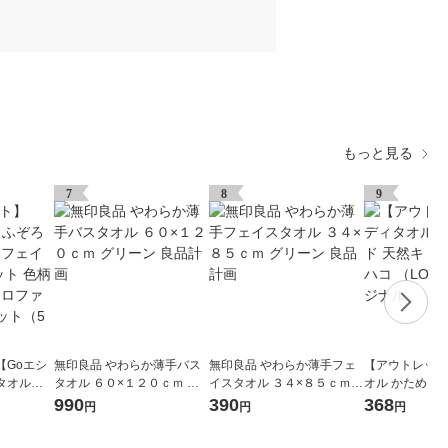
もっと見る
7
8
9
【Goエシ
無印良品 やわらか薄手バス
無印良品 やわらか薄手フェ
【アウトレット
タオルた
タオル ６０×１２０ｃｍ グ
イスタオル ３４×８５ｃｍ
オル かため ハ
5枚セット
リーン 良品計画
グリーン 良品計画
サン配合 ロハコ
990
390
368
円
円
円
イクロファ
O） オリジナル
ト（5枚