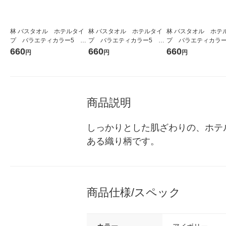
林 バスタオル ホテルタイ
林 バスタオル ホテルタイ
林 バスタオル ホテ
プ バラエティカラー5 グ
プ バラエティカラー5 ピ
プ バラエティカラー
リーン（緑） 1枚
ンク（桃） 1枚
ラウン（茶） 1枚
660
660
660
円
円
円
商品説明
しっかりとした肌ざわりの、ホテ
ある織り柄です。
商品仕様/スペック