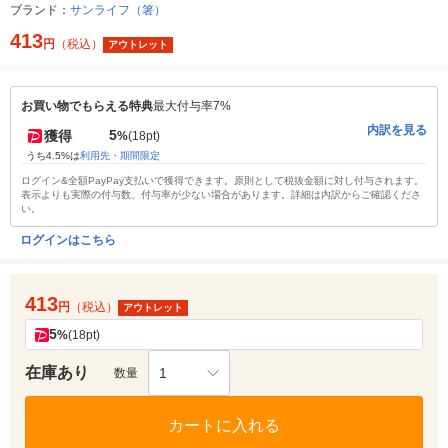
ブランド：
サンライフ（箸）
413
円
（税込）
アウトレット
お買い物でもらえる特典
最大付与率7%
内訳を見る
5
獲得
%
(18pt)
うち4.5%は
利用先・期間限定
ログイン&全額PayPay支払いで獲得できます。原則として税抜金額に対し付与されます。
表示よりも実際の付与数、付与率が少ない場合があります。詳細は内訳からご確認くださ
い。
ログインはこちら
413
円
（税込）
アウトレット
5
%
(18pt)
在庫あり
1
数量
カートに入れる