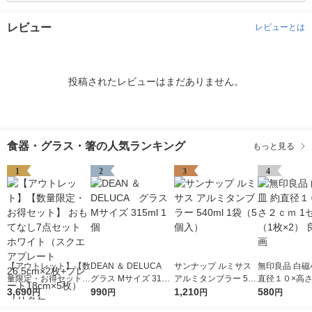
レビュー
レビューとは
投稿されたレビューはまだありません。
食器・グラス・箸の人気ランキング
もっと見る
1
2
3
4
【アウトレット】【数
DEAN ＆ DELUCA
サンナップ ルミサス
無印良品 白磁
量限定・お得セット】
グラス Mサイズ 315m
アルミタンブラー 540
直径１０×高
おもてなし7点セット
3,690
l 1個
990
ml 1袋（5個入）
1,210
1セット（1枚×
580
円
円
円
円
ホワイト（スクエアプ
品計画