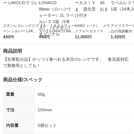
ステンレスレンゲスプ
【水・ミネラルウォー
HAKU（ハク） メラ
アイリスフーズ
ーン シルバー LAKOL
ター】LOHACO Wate
ノフォーカスＩＶ 4
山の強炭酸水 
E/ラコレ
440
r（ロハコウォータ
490
5ｇ 資生堂 おまけ
11,000
レス 500ml 1
1,420
円
円
円
円
ー）2L ラベルレス 1
付き
本入）
箱（5本入）（イチオ
商品説明
シ） オリジナル
【在庫処分品】がっつり食べれる木目のレンゲです。　食洗器対応
で業務用としても！
商品仕様/スペック
重量
60g
寸法
150mm
内容量
5個セット