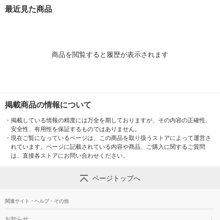
レート26.5cm×2枚
最近見た商品
+プレート18cm×5
枚） ノリタケ
商品を閲覧すると履歴が表示されます
掲載商品の情報について
・
掲載している情報の精度には万全を期しておりますが、その内容の正確性、
安全性、有用性を保証するものではありません。
・
現在ご覧になっているページは、この商品を取り扱うストアによって運営さ
れています。ページに記載されている内容や商品、ご購入に関するご質問
は、直接各ストアにお問い合わせください。
ページトップへ
関連サイト・ヘルプ・その他
お知らせ