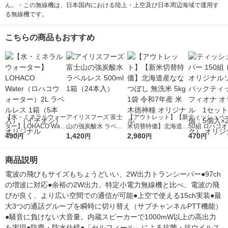
ん。・この無線機は、日本国内における陸上・上空及び日本周辺海域で運用す
る無線機です。
こちらの商品もおすすめ
【水・ミネラルウォー
アイリスフーズ 富士
【アウトレット】【新
ティッシュペー
ター】LOHACO Wate
山の強炭酸水 ラベル
米切替特価】北海道産
50組 ロハコ
r（ロハコウォータ
490
レス 500ml 1箱（24
1,420
ななつぼし 無洗米 5k
2,980
ルソフトパッ
470
円
円
円
円
ー）2L ラベルレス 1
本入）
g 1袋 令和7年産 米 木
シュ フィオナ
箱（5本入）（イチオ
徳神糧 オリジナル
ナル 1セット
商品説明
シ） オリジナル
個：5個入×2
オリジナル
電波の飛びもサイズもちょうどいい、2W出力トランシーバー●97ch
の増波に対応●余裕の2W出力。特定小電力無線機と比べ、電波の飛
びが良く、より広い空間での通信が可能●上空で使える15ch実装●最
大3つの通話グループを瞬時に切り替え（サブチャンネルPTT機能）
●騒音に負けない大音量。内蔵スピーカーで1000mW以上の高出力
を実現●防塵・防水仕様●「セルフィール」による抗菌・抗ウイルス