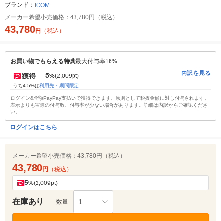
ブランド：
ICOM
メーカー希望小売価格：
43,780円（税込）
43,780
円
（税込）
お買い物でもらえる特典
最大付与率16%
内訳を見る
5
獲得
%
(2,009pt)
うち4.5%は
利用先・期間限定
ログイン&全額PayPay支払いで獲得できます。原則として税抜金額に対し付与されます。
表示よりも実際の付与数、付与率が少ない場合があります。詳細は内訳からご確認くださ
い。
ログインはこちら
メーカー希望小売価格：
43,780円（税込）
43,780
円
（税込）
5
%
(2,009pt)
在庫あり
1
数量