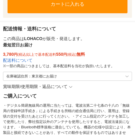
カートに入れる
配送情報・送料について
この商品は
LOHACO
が販売・発送します。
最短翌日お届け
3,780
550
無料
円
(税込)以上で基本配送料
円
(税込)
配送料について
※
一部の商品につきましては、基本配送料を当社が負担いたします。
在庫確認住所：東京都にお届け
賞味期限/使用期限・返品について
ご購入について
・デジタル簡易無線局の運用に当たっては、電波法第二十七条の十八の「無線
局の登録申請手続き」による手続きを所轄の総合通信局に行い、運用は、登録
状の交付を受けたあとに行ってください。・アイコム指定のアンテナを加工し
て使用したり、弊社指定以外のアンテナを使用したりすると、電波法違反にな
ります。・Bluetooth標準規格に適合していても、機器の仕様や設定により、本
製品と接続できないことがあり、すべての動作を保証するものではありませ