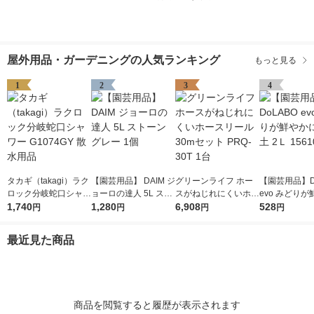
屋外用品・ガーデニングの人気ランキング
もっと見る
1
2
3
4
タカギ（takagi）ラク
【園芸用品】 DAIM ジ
グリーンライフ ホー
【園芸用品】D
ロック分岐蛇口シャワ
ョーロの達人 5L スト
スがねじれにくいホー
evo みどり
ー G1074GY 散水用品
1,740
ーングレー 1個
1,280
スリール30mセット P
6,908
なる土 2Ｌ 15
528
円
円
円
円
RQ-30T 1台
最近見た商品
商品を閲覧すると履歴が表示されます