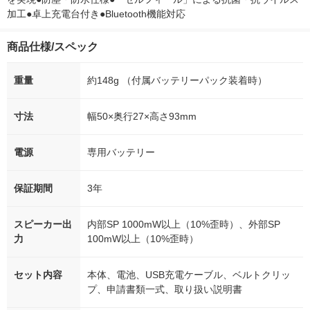
加工●卓上充電台付き●Bluetooth機能対応
商品仕様/スペック
重量
約148g （付属バッテリーパック装着時）
寸法
幅50×奥行27×高さ93mm
電源
専用バッテリー
保証期間
3年
スピーカー出
内部SP 1000mW以上（10%歪時）、外部SP
力
100mW以上（10%歪時）
セット内容
本体、電池、USB充電ケーブル、ベルトクリッ
プ、申請書類一式、取り扱い説明書