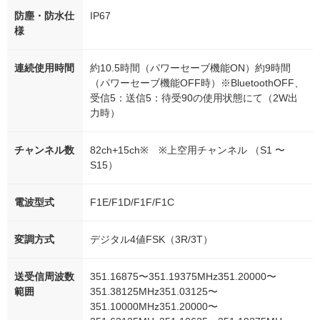
防塵・防水仕
IP67
様
連続使用時間
約10.5時間（パワーセーブ機能ON）約9時間
（パワーセーブ機能OFF時）※BluetoothOFF、
受信5：送信5：待受90の使用状態にて（2W出
力時）
チャンネル数
82ch+15ch※ ※上空用チャンネル （S1 〜
S15）
電波型式
F1E/F1D/F1F/F1C
変調方式
デジタル4値FSK（3R/3T）
送受信周波数
351.16875〜351.19375MHz351.20000〜
範囲
351.38125MHz351.03125〜
351.10000MHz351.20000〜