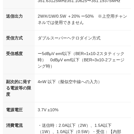
351.63125MHz351.10625〜351.19375MHz
送信出力
2W※/1W/0.5W ＋20% ー50% ※上空用チャン
ネルでは使用できません
受信方式
ダブルスーパーヘテロダイン方式
受信感度
ー5dBμV emf以下（BER=1x10-2スタティック
時） 0dBμV emf以下（BER=3x10-2フェージ
ング時）
副次的に発す
4nW 以下（擬似空中線への入力）
る電波等の限
度
電源電圧
3.7V ±10%
消費電流
・送信時：2.0A以下（2W）、1.5A以下
（1W）、1.0A以下（0.5W）・受信：【内部