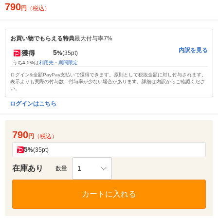
790
円
（税込）
お買い物でもらえる特典
最大付与率7%
内訳を見る
5
獲得
%
(35pt)
うち4.5%は
利用先・期間限定
ログイン&全額PayPay支払いで獲得できます。原則として税抜金額に対し付与されます。
表示よりも実際の付与数、付与率が少ない場合があります。詳細は内訳からご確認くださ
い。
ログインはこちら
790
円
（税込）
5
%
(35pt)
在庫あり
1
数量
カートに入れる