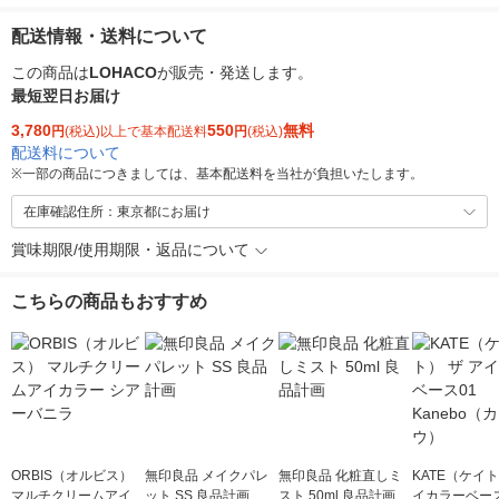
配送情報・送料について
この商品は
LOHACO
が販売・発送します。
最短翌日お届け
3,780
550
無料
円
(税込)以上で基本配送料
円
(税込)
配送料について
※
一部の商品につきましては、基本配送料を当社が負担いたします。
在庫確認住所：東京都にお届け
賞味期限/使用期限・返品について
こちらの商品もおすすめ
ORBIS（オルビス）
無印良品 メイクパレ
無印良品 化粧直しミ
KATE（ケイト
マルチクリームアイカ
ット SS 良品計画
スト 50ml 良品計画
イカラーベース0