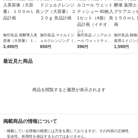
無印良品 発酵導入美
無印良品 マイルドジ
無印良品 ノンアルコ
無印良品 植物
容液（大容量） １０
ェルクレンジング（大
ール ウェットティシ
薬用エイジン
０ｍＬ 良品計画
3,490
容量） ２２０ｇ 良品
850
ュー 80枚入 1セット
396
ッセンス １５
1,590
円
円
円
円
計画
（4個） 良品計画（イ
良品計画
チオシ）
最近見た商品
商品を閲覧すると履歴が表示されます
掲載商品の情報について
・
掲載している情報の精度には万全を期しておりますが、その内容の正確性、
安全性、有用性を保証するものではありません。