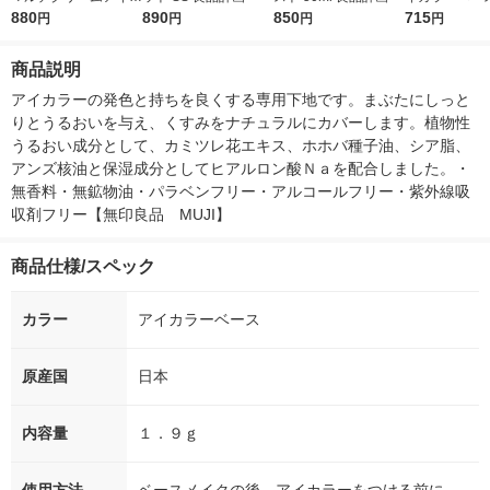
ラー シアーバニラ
880
890
850
nebo（カネ
715
円
円
円
円
商品説明
アイカラーの発色と持ちを良くする専用下地です。まぶたにしっと
りとうるおいを与え、くすみをナチュラルにカバーします。植物性
うるおい成分として、カミツレ花エキス、ホホバ種子油、シア脂、
アンズ核油と保湿成分としてヒアルロン酸Ｎａを配合しました。・
無香料・無鉱物油・パラベンフリー・アルコールフリー・紫外線吸
収剤フリー【無印良品　MUJI】
商品仕様/スペック
カラー
アイカラーベース
原産国
日本
内容量
１．９ｇ