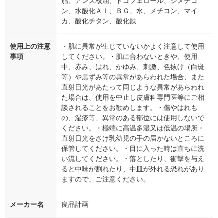
脂、アンズ核油、トコフェロール、シメチコ
ン、水酸化Ａｌ、ＢＧ、水、メチコン、マイ
カ、酸化チタン、酸化鉄
使用上の注意
・肌に異常が生じていないかよく注意して使用
事項
してください。・肌に合わないときや、使用
中、赤み、はれ、かゆみ、刺激、色抜け（白斑
等）や黒ずみ等の異常があらわれた場合、また
直射日光があたって同じような異常があらわれ
た場合は、使用を中止し皮膚科専門医等にご相
談されることをお勧めします。・傷やはれも
の、湿疹等、異常のある部位には使用しないで
ください。・極端に高温多湿又は低温の場所・
直射日光をさけ乳幼児の手の届かないところに
保管してください。・目に入った時は直ちに洗
い流してください。・落としたり、衝撃を与え
ると中味が割れたり、中皿が外れる恐れがあり
ますので、ご注意ください。
メーカー名
良品計画