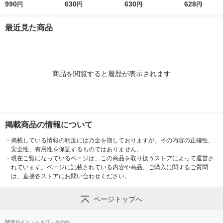
ml ロート製薬
990
ッシュアップルの香り
630
料 200ml 1個 ロート
630
ム 全身用 男性
628
円
円
円
円
200ml 1個 ロート製薬
製薬
臭 50g ロー
最近見た商品
商品を閲覧すると履歴が表示されます
掲載商品の情報について
・
掲載している情報の精度には万全を期しておりますが、その内容の正確性、
安全性、有用性を保証するものではありません。
・
現在ご覧になっているページは、この商品を取り扱うストアによって運営さ
れています。ページに記載されている内容や商品、ご購入に関するご質問
は、直接各ストアにお問い合わせください。
ページトップへ
関連サイト・ヘルプ・その他