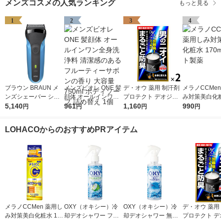
メンズコスメの人気ランキング
もっと見る
1
2
3
4
ブラウン BRAUN メ
メンズビオレ ONE 髪
デ・オウ 薬用 制汗剤
メラノCCMen
ンズシェーバー シリ
顔体 オールインワン
プロテクト デオジャ
み対策美白化粧
ーズ3 3枚刃 お風呂剃
5,140
全身洗浄料 清潔感の
961
ム 全身用 男性用 加齢
1,160
ml ロート製薬
990
円
円
円
円
り対応 310S 1台 P＆
あるフルーティーサボ
臭 50g 2個 ロート製
G 髭剃り 水洗い 深剃
ンの香り 大容量 750
薬
LOHACOからのおすすめPRアイテム
り
ml ボディソープ 詰め
替え 1個
メラノCCMen 薬用し
OXY（オキシー）冷
OXY（オキシー）冷
デ・オウ 薬用
み対策美白化粧水 170
却デオシャワー フレ
却デオシャワー 無香
プロテクト デ