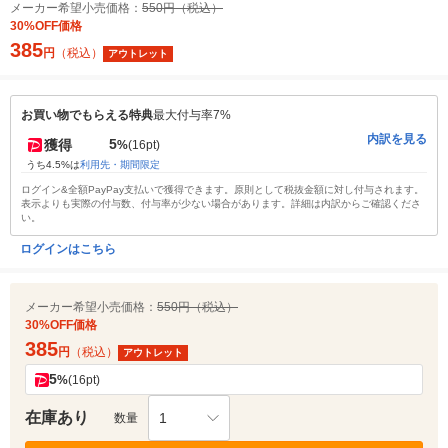
メーカー希望小売価格：
550円（税込）
30%OFF価格
385
円
（税込）
アウトレット
お買い物でもらえる特典
最大付与率7%
内訳を見る
5
獲得
%
(16pt)
うち4.5%は
利用先・期間限定
ログイン&全額PayPay支払いで獲得できます。原則として税抜金額に対し付与されます。
表示よりも実際の付与数、付与率が少ない場合があります。詳細は内訳からご確認くださ
い。
ログインはこちら
メーカー希望小売価格：
550円（税込）
30%OFF価格
385
円
（税込）
アウトレット
5
%
(16pt)
在庫あり
1
数量