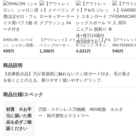
SHALON（シャロ
【アウトレット】メイ
【アウトレット】P＆
【アウトレット
ン） シャロン浸透ほ
ベリン グローキッサ
G ジレット スキンガ
080 FEMINIC
ぼゼロ・フェイス用パ
495
ー チークブラッシュ
1,386
ード フレックスボー
4,631
入 貝印
546
円
円
円
円
フ 1個 ポーチ付き
04
ル マニュアル 髭剃り
本体+替刃10個付 912
商品説明
920 1セット
【在庫処分品】刃が直接肌に触れないクシ状ガード付き。毛の長さ
を短くととのえる。握りやすく扱いやすいグリップ。
商品仕様/スペック
材質 ※お手
刃部：ステンレス刃物鋼、ABS樹脂 ホルダ
元に届いた商
ー：熱可塑性エラストマー
品を必ずご確
認ください