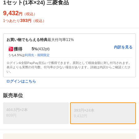
1セット(1本×24) 三菱食品
9,432
円
（税込）
393
1つあたり
円
（税込）
お買い物でもらえる特典
最大付与率11%
内訳を見る
5
獲得
%
(432pt)
うち4.5%は
利用先・期間限定
ログイン&全額PayPay支払いで獲得できます。原則として税抜金額に対し付与されます。
表示よりも実際の付与数、付与率が少ない場合があります。詳細は内訳からご確認くださ
い。
ログインはこちら
販売単位
404.5円×2本
393円×24本
809円
9,432円