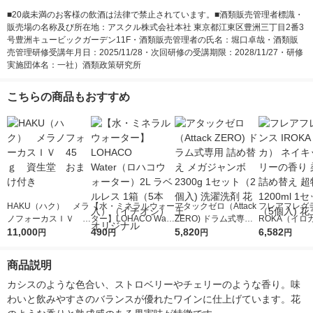
■20歳未満のお客様の飲酒は法律で禁止されています。■酒類販売管理者標識・
販売場の名称及び所在地：アスクル株式会社本社 東京都江東区豊洲三丁目2番3
号豊洲キュービックガーデン11F・酒類販売管理者の氏名：堀口卓哉・酒類販
売管理研修受講年月日：2025/11/28・次回研修の受講期限：2028/11/27・研修
実施団体名：一社）酒類政策研究所
こちらの商品もおすすめ
HAKU（ハク） メラ
【水・ミネラルウォー
アタックゼロ（Attack
フレアフレグラ
ノフォーカスＩＶ 4
ター】LOHACO Wate
ZERO) ドラム式専用
ROKA（イロ
5ｇ 資生堂 おまけ
11,000
r（ロハコウォータ
490
詰め替え メガジャン
5,820
イキッドリリ
6,582
円
円
円
円
付き
ー）2L ラベルレス 1
ボ 2300g 1セット（2
柔軟剤 詰め替
箱（5本入）（イチオ
個入) 洗濯洗剤 花王
大 1200ml 
商品説明
シ） オリジナル
（5個入) 花王
カシスのような色合い、ストロベリーやチェリーのような香り。味
わいと飲みやすさのバランスが優れたワインに仕上げています。花