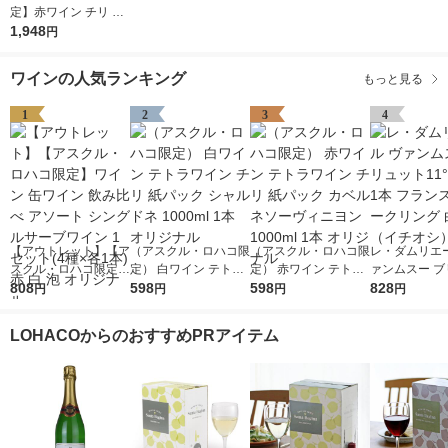
定】赤ワイン チリ サ
ンタ レジーナ BIB カ
1,948
円
ベルネ ソーヴィニヨ
ン 3L 1個 フルボディ
ワインの人気ランキング
もっと見る
オリジナル
1
2
3
4
【アウトレット】【ア
（アスクル・ロハコ限
（アスクル・ロハコ限
レ・ダムリエー
スクル・ロハコ限定】
定） 白ワイン テトラ
定） 赤ワイン テトラ
ァンムスー ブ
ワイン 缶ワイン 飲み
808
ワイン チリ 紙パック
598
ワイン チリ 紙パック
598
ト11°750ml 
828
円
円
円
円
比べ アソート シング
シャルドネ 1000ml 1
カベルネソーヴィニヨ
ンス スパーク
ルサーブワイン 1セッ
本 オリジナル
ン 1000ml 1本 オリジ
白 辛口（イチ
LOHACOからのおすすめPRアイテム
ト(4種×各1本) 赤 白
ナル
泡 オリジナル