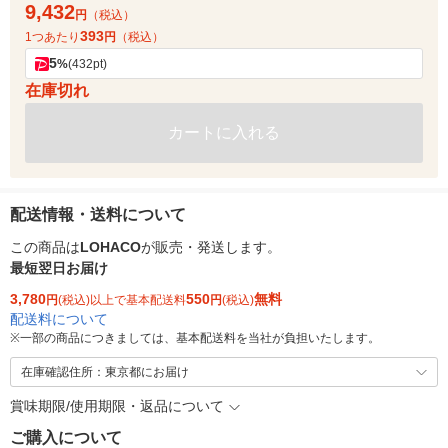
9,432
円
（税込）
393
1つあたり
円
（税込）
5
%
(432pt)
在庫切れ
カートに入れる
配送情報・送料について
この商品は
LOHACO
が販売・発送します。
最短翌日お届け
3,780
550
無料
円
(税込)以上で基本配送料
円
(税込)
配送料について
※
一部の商品につきましては、基本配送料を当社が負担いたします。
在庫確認住所：東京都にお届け
賞味期限/使用期限・返品について
ご購入について