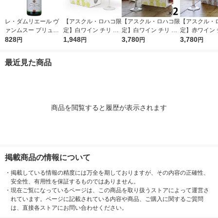
レ・ダムリエール ヴ
【アスクル・ロハコ限
【アスクル・ロハコ限
【アスクル・
ァンムスー ブリュッ
定】白ワイン チリ サ
定】白ワイン チリ サ
定】赤ワイン 
ト11°750ml 1本 フラ
828
ンタ レジーナ BIB シ
1,948
ンタ レジーナ BIB シ
3,780
ンタ レジーナ B
3,780
円
円
円
円
ンス スパークリング
ャルドネ 大容量 3L 1
ャルドネ 3L 2個 辛口
ベルネ ソーヴ
白 辛口（イチオシ）
個 辛口 オリジナル
オリジナル
ン 3L 2個 
最近見た商品
オリジナル
商品を閲覧すると履歴が表示されます
掲載商品の情報について
・
掲載している情報の精度には万全を期しておりますが、その内容の正確性、
安全性、有用性を保証するものではありません。
・
現在ご覧になっているページは、この商品を取り扱うストアによって運営さ
れています。ページに記載されている内容や商品、ご購入に関するご質問
は、直接各ストアにお問い合わせください。