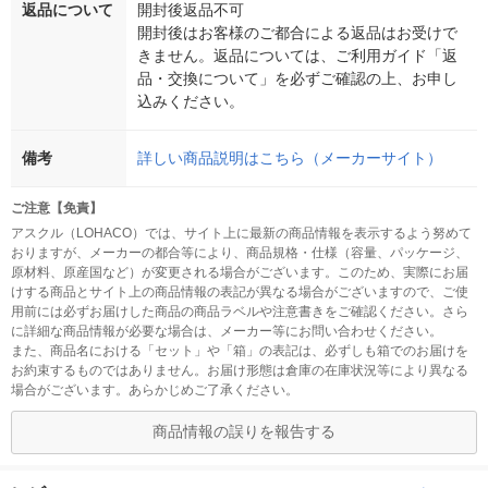
返品について
開封後返品不可
開封後はお客様のご都合による返品はお受けで
きません。返品については、ご利用ガイド「返
品・交換について」を必ずご確認の上、お申し
込みください。
備考
詳しい商品説明はこちら（メーカーサイト）
ご注意【免責】
アスクル（LOHACO）では、サイト上に最新の商品情報を表示するよう努めて
おりますが、メーカーの都合等により、商品規格・仕様（容量、パッケージ、
原材料、原産国など）が変更される場合がございます。このため、実際にお届
けする商品とサイト上の商品情報の表記が異なる場合がございますので、ご使
用前には必ずお届けした商品の商品ラベルや注意書きをご確認ください。さら
に詳細な商品情報が必要な場合は、メーカー等にお問い合わせください。
また、商品名における「セット」や「箱」の表記は、必ずしも箱でのお届けを
お約束するものではありません。お届け形態は倉庫の在庫状況等により異なる
場合がございます。あらかじめご了承ください。
商品情報の誤りを報告する