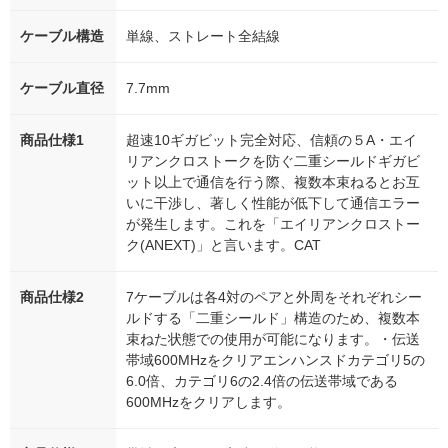
ケーブル構造
単線、ストレート全結線
ケーブル直径
7.7mm
商品仕様1
超速10ギガビット完全対応、信頼の５A・エイ
リアンクロストークを防ぐ二重シールドギガビ
ット以上で通信を行う際、複数本束ねるとお互
いに干渉し、著しく性能が低下して通信エラー
が発生します。これを「エイリアンクロストー
ク(ANEXT)」と言います。CAT
商品仕様2
7ケーブルは各4対のペアと外周をそれぞれシー
ルドする「二重シールド」構造のため、複数本
束ねた状態での使用が可能になります。・伝送
帯域600MHzをクリアエンハンスドカテゴリ5の
6.0倍、カテゴリ6の2.4倍の伝送帯域である
600MHzをクリアします。