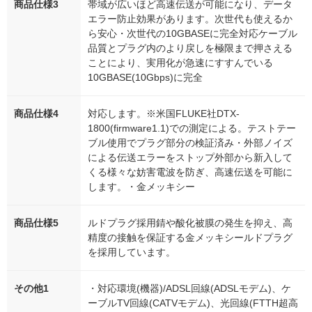
商品仕様3
帯域が広いほど高速伝送が可能になり、データ
エラー防止効果があります。次世代も使えるか
ら安心・次世代の10GBASEに完全対応ケーブル
品質とプラグ内のより戻しを極限まで押さえる
ことにより、実用化が急速にすすんでいる
10GBASE(10Gbps)に完全
商品仕様4
対応します。※米国FLUKE社DTX-
1800(firmware1.1)での測定による。テストテー
ブル使用でプラグ部分の検証済み・外部ノイズ
による伝送エラーをストップ外部から新入して
くる様々な妨害電波を防ぎ、高速伝送を可能に
します。・金メッキシー
商品仕様5
ルドプラグ採用錆や酸化被膜の発生を抑え、高
精度の接触を保証する金メッキシールドプラグ
を採用しています。
その他1
・対応環境(機器)/ADSL回線(ADSLモデム)、ケ
ーブルTV回線(CATVモデム)、光回線(FTTH超高