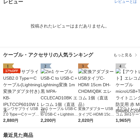
レビュー
レビューとは
投稿されたレビューはまだありません。
ケーブル・アクセサリの人気ランキング
もっと見る
1
2
3
4
17%OFF
サンワサプライ USB
2in1 ケーブル USB-C
変換アダプター USB
【アウトレッ
2.0 TypeーCケーブル
to USB-C＋Lightning
タイプC-HDMI 15cm
コム 3in1ケー
(Lightning変換アダプ
2,880
変換 1m 黒 MPA-CCL
2,200
DH-CHDMIQBK エレ
2,020
croUSB+Typ
1,965
円
円
円
円
タ付き) KB-IPLTCCP6
ECAD10BK エレコム
コム 1個（直送品）
トニング 2m 
010W 1本
1個（直送品）
赤 MPA-BAMB
最近見た商品
D 1個