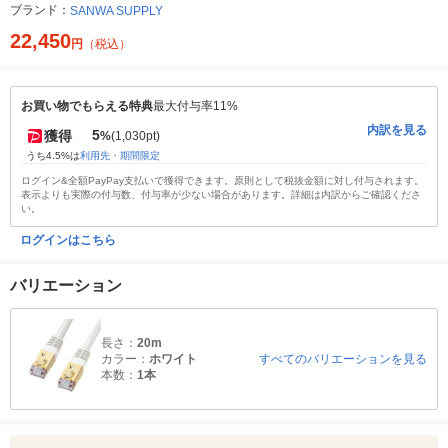
ブランド：
SANWA SUPPLY
22,450
円
（税込）
お買い物でもらえる特典
最大付与率11%
内訳を見る
5
獲得
%
(1,030pt)
うち4.5%は
利用先・期間限定
ログイン&全額PayPay支払いで獲得できます。原則として税抜金額に対し付与されます。
表示よりも実際の付与数、付与率が少ない場合があります。詳細は内訳からご確認くださ
い。
ログインはこちら
バリエーション
長さ：
20m
カラー：
ホワイト
すべてのバリエーションを見る
本数：
1本