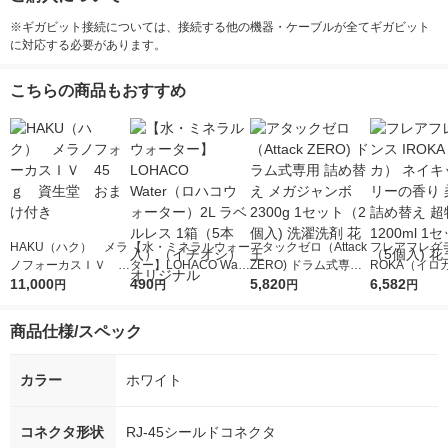
※ギガビット接続については、接続する他の機器・ケーブルが全てギガビット
に対応する必要があります。
こちらの商品もおすすめ
HAKU（ハク） メラ
【水・ミネラルウォー
アタックゼロ（Attack
フレアフレグラ
ノフォーカスＩＶ 4
ター】LOHACO Wate
ZERO) ドラム式専用
ROKA（イロ
5ｇ 資生堂 おまけ
11,000
r（ロハコウォータ
490
詰め替え メガジャン
5,820
イキッドリリ
6,582
円
円
円
円
付き
ー）2L ラベルレス 1
ボ 2300g 1セット（2
柔軟剤 詰め替
箱（5本入）（イチオ
個入) 洗濯洗剤 花王
大 1200ml 
商品仕様/スペック
シ） オリジナル
（5個入) 花王
カラー
ホワイト
コネクタ形状
RJ-45シールドコネクタ